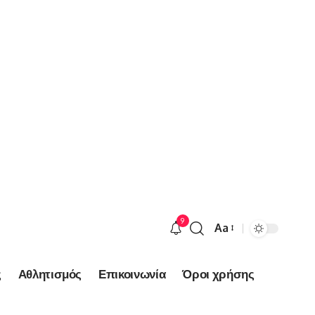
9
Aa
Font
Resizer
ς
Αθλητισμός
Επικοινωνία
Όροι χρήσης