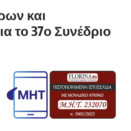
ρων και
α το 37ο Συνέδριο