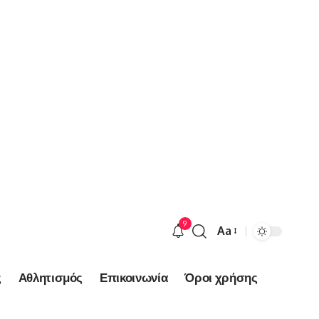
9
Aa
Font
Resizer
ς
Αθλητισμός
Επικοινωνία
Όροι χρήσης