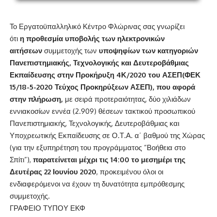
Το Εργατοϋπαλληλικό Κέντρο Φλώρινας σας γνωρίζει
ότι
η προθεσμία υποβολής των ηλεκτρονικών
αιτήσεων
συμμετοχής των
υποψηφίων των κατηγοριών
Πανεπιστημιακής, Τεχνολογικής και Δευτεροβάθμιας
Εκπαίδευσης στην Προκήρυξη 4Κ/2020 του ΑΣΕΠ(
ΦΕΚ
15/18-5-2020 Τεύχος Προκηρύξεων ΑΣΕΠ
), που αφορά
στην πλήρωση,
με σειρά προτεραιότητας, δύο χιλιάδων
εννιακοσίων εννέα (2.909) θέσεων τακτικού προσωπικού
Πανεπιστημιακής, Τεχνολογικής, Δευτεροβάθμιας και
Υποχρεωτικής Εκπαίδευσης σε Ο.Τ.Α. α΄ βαθμού της Χώρας
(για την εξυπηρέτηση του προγράμματος “Βοήθεια στο
Σπίτι”),
παρατείνεται μέχρι τις 14:00 το μεσημέρι της
Δευτέρας 22 Ιουνίου 2020
, προκειμένου όλοι οι
ενδιαφερόμενοι να έχουν τη δυνατότητα εμπρόθεσμης
συμμετοχής.
ΓΡΑΦΕΙΟ ΤΥΠΟΥ ΕΚΦ