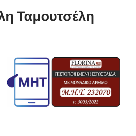
έλη Ταμουτσέλη