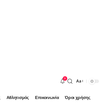
9
Aa
Font
Resizer
ς
Αθλητισμός
Επικοινωνία
Όροι χρήσης