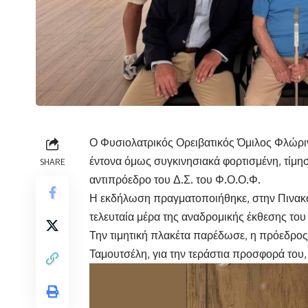
Ο Φυσιολατρικός Ορειβατικός Όμιλος Φλώρινα
έντονα όμως συγκινησιακά φορτισμένη, τίμη
SHARE
αντιπρόεδρο του Δ.Σ. του Φ.Ο.Ο.Φ.
Η εκδήλωση πραγματοποιήθηκε, στην Πινακ
τελευταία μέρα της αναδρομικής έκθεσης του
Την τιμητική πλακέτα παρέδωσε, η πρόεδρος 
Ταμουτσέλη, για την τεράστια προσφορά του,