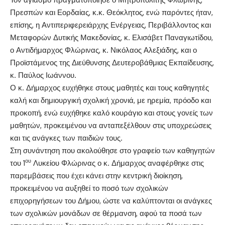
Πρεσπών και Εορδαίας, κ.κ. Θεόκλητος, ενώ παρόντες ήταν,
επίσης, η Αντιπεριφερειάρχης Ενέργειας, Περιβάλλοντος και
Μεταφορών Δυτικής Μακεδονίας, κ. Ελισάβετ Παναγιωτίδου,
ο Αντιδήμαρχος Φλώρινας, κ. Νικόλαος Αλεξιάδης, και ο
Προϊστάμενος της Διεύθυνσης Δευτεροβάθμιας Εκπαίδευσης,
κ. Παύλος Ιωάννου.
Ο κ. Δήμαρχος ευχήθηκε στους μαθητές και τους καθηγητές
καλή και δημιουργική σχολική χρονιά, με ηρεμία, πρόοδο και
προκοπή, ενώ ευχήθηκε καλό κουράγιο και στους γονείς των
μαθητών, προκειμένου να ανταπεξέλθουν στις υποχρεώσεις
και τις ανάγκες των παιδιών τους.
Στη συνάντηση που ακολούθησε στο γραφείο των καθηγητών
ου
του 1
Λυκείου Φλώρινας ο κ. Δήμαρχος αναφέρθηκε στις
παρεμβάσεις που έχει κάνει στην κεντρική διοίκηση,
προκειμένου να αυξηθεί το ποσό των σχολικών
επιχορηγήσεων του Δήμου, ώστε να καλύπτονται οι ανάγκες
των σχολικών μονάδων σε θέρμανση, αφού τα ποσά των