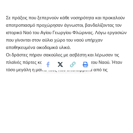
Σε πράξεις που ξεπερνούν κάθε νοσηρότητα και προκαλούν
αποτροπιασμό προχώρησαν άγνωστοι, βανδαλίζοντας τον
ιστορικό Ναό του Αγίου Γεωργίου Φλώρινας. Λόγω εργασιών
που γίνονται στον αύλιο χώρο του ναού υπήρχαν
αποθηκευμένα οικοδομικά υλικά.
Οι δράστες πήραν σακούλες με ασβέστη και λέρωσαν τις
πλαϊνές πόρτες και τους πέτρινους τοίχους του Ναού. Ήταν
τόσο μεγάλη η μανία τους που υπολείμματα από τις
σακούλες βρέθηκαν στο σκέπαστρο της πόρτας. Δεν είναι η
πρώτη φορά που άγνωστοι προσπαθούν με κάθε τρόπο να
κακοποιήσουν ναούς .
Ελπίζουμε πως το συμβάν δεν έχει να κάνει με οργανωμένο
σχέδιο δολιοφθορών σε εκκλησίες, ούτε πράξη εκδίκησης
κατά των ιερωμένων και είναι μια απλή απερισκεψία
νεαρών που δεν έχουν βρει τον «δρόμο» τους
. Εξάλλου πολλά παιδιά μικρής ηλικίας θεωρούν παιχνίδι την