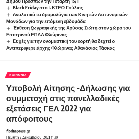
Δήμου Πρεσπών την Τετάρτη 15/1
Black Friday στο Ι. ΚΤΕΟ Γούλιος
Αναλυτικά τα δρομολόγια των Κινητών Αστυνομικών
Μονάδων για την επόμενη εβδομάδα
Έκθεση ζωγραφικής της Χρύσας Σιώτη στον χώρο του
Εσπερινού ΕΠΑΛ Φλώρινας
Ευχές για την ονομαστική του εορτή θα δεχτεί ο
Αντιπεριφερειάρχης Φλώρινας Αθανάσιος Τάσκας
ΚΟΙΝΩΝΊΑ
Υποβολή Αίτησης -Δήλωσης για
συμμετοχή στις πανελλαδικές
εξετάσεις ΓΕΛ 2022 για
απόφοιτους
florinapress.gr
Πέμπτη 2 Δεκεμβρίου, 2021 11:30