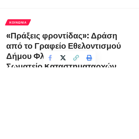
ΚΟΙΝΩΝΊΑ
«Πράξεις φροντίδας»: Δράση
από το Γραφείο Εθελοντισμού
Δήμου Φλώρινας και το
Σωματείο Καταστηματαρχών
Κουρέων – Κομμωτών Ν.
Φλώρινας
florinapress.gr
Πέμπτη 2 Δεκεμβρίου, 2021 10:15