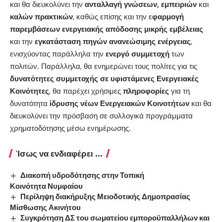
και θα διευκολύνει την
ανταλλαγή γνώσεων,
εμπειριών
και
καλών πρακτικών
, καθώς επίσης και την ε
φαρμογή
παρεμβάσεων ενεργειακής απόδοσης μικρής εμβέλειας
και την
εγκατάσταση πηγών ανανεώσιμης ενέργειας
,
ενισχύοντας παράλληλα την
ενεργό συμμετοχή
των
πολιτών. Παράλληλα, θα ενημερώνει τους πολίτες για τις
δυνατότητες συμμετοχής σε υφιστάμενες Ενεργειακές
Κοινότητες
, θα παρέχει χρήσιμες
πληροφορίες
για τη
δυνατότητα
ίδρυσης νέων Ενεργειακών Κοινοτήτων
και θα
διευκολύνει την πρόσβαση σε συλλογικά προγράμματα
χρηματοδότησης μέσω ενημέρωσης.
Ίσως να ενδιαφέρει ...
Διακοπή υδροδότησης στην Τοπική
Κοινότητα Νυμφαίου
Περίληψη διακήρυξης Μειοδοτικής Δημοπρασίας
Μίσθωσης Ακινήτου
Συγκρότηση ΔΣ του σωματείου εμποροϋπαλλήλων και