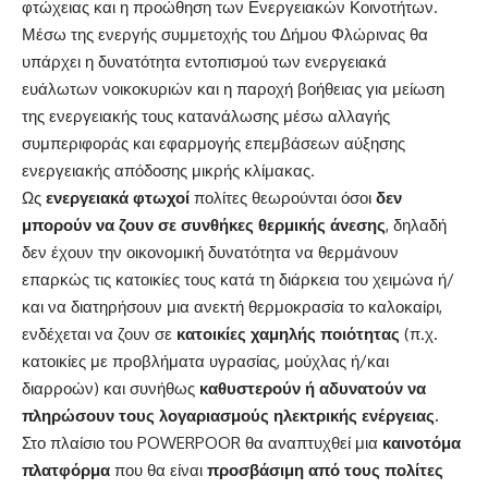
φτώχειας και η προώθηση των Ενεργειακών Κοινοτήτων.
Μέσω της ενεργής συμμετοχής του Δήμου Φλώρινας θα
υπάρχει η δυνατότητα εντοπισμού των ενεργειακά
ευάλωτων νοικοκυριών και η παροχή βοήθειας για μείωση
της ενεργειακής τους κατανάλωσης μέσω αλλαγής
συμπεριφοράς και εφαρμογής επεμβάσεων αύξησης
ενεργειακής απόδοσης μικρής κλίμακας.
Ως
ενεργειακά φτωχοί
πολίτες θεωρούνται όσοι
δεν
μπορούν να ζουν σε συνθήκες θερμικής άνεσης
, δηλαδή
δεν έχουν την οικονομική δυνατότητα να θερμάνουν
επαρκώς τις κατοικίες τους κατά τη διάρκεια του χειμώνα ή/
και να διατηρήσουν μια ανεκτή θερμοκρασία το καλοκαίρι,
ενδέχεται να ζουν σε
κατοικίες χαμηλής ποιότητας
(π.χ.
κατοικίες με προβλήματα υγρασίας, μούχλας ή/και
διαρροών) και συνήθως
καθυστερούν ή αδυνατούν να
πληρώσουν τους λογαριασμούς ηλεκτρικής ενέργειας
.
Στο πλαίσιο του POWERPOOR θα αναπτυχθεί μια
καινοτόμα
πλατφόρμα
που θα είναι
προσβάσιμη από τους πολίτες