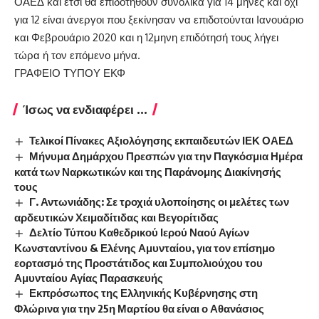
ΟΑΕΔ και έτσι θα επιδοτηθούν συνολικά για 14 μήνες και όχι
για 12 είναι άνεργοι που ξεκίνησαν να επιδοτούνται Ιανουάριο
και Φεβρουάριο 2020 και η 12μηνη επιδότησή τους λήγει
τώρα ή τον επόμενο μήνα.
ΓΡΑΦΕΙΟ ΤΥΠΟΥ ΕΚΦ
Ίσως να ενδιαφέρει ...
Τελικοί Πίνακες Αξιολόγησης εκπαιδευτών ΙΕΚ ΟΑΕΔ
Μήνυμα Δημάρχου Πρεσπών για την Παγκόσμια Ημέρα
κατά των Ναρκωτικών και της Παράνομης Διακίνησής
τους
Γ. Αντωνιάδης: Σε τροχιά υλοποίησης οι μελέτες των
αρδευτικών Χειμαδίτιδας και Βεγορίτιδας
Δελτίο Τύπου Καθεδρικού Ιερού Ναού Αγίων
Κωνσταντίνου & Ελένης Αμυνταίου, για τον επίσημο
εορτασμό της Προστάτιδος και Συμπολιούχου του
Αμυνταίου Αγίας Παρασκευής
Εκπρόσωπος της Ελληνικής Κυβέρνησης στη
Φλώρινα για την 25η Μαρτίου θα είναι ο Αθανάσιος