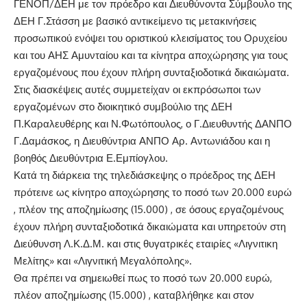
ΓΕΝΟΠ/ΔΕΗ με τον πρόεδρο και Διευθύνοντα Σύμβουλο της
ΔΕΗ Γ.Στάσση με βασικό αντικείμενο τις μετακινήσεις
προσωπικού ενόψει του οριστικού κλεισίματος του Ορυχείου
και του ΑΗΣ Αμυνταίου και τα κίνητρα αποχώρησης για τους
εργαζομένους που έχουν πλήρη συνταξιοδοτικά δικαιώματα.
Στις διασκέψεις αυτές συμμετείχαν οι εκπρόσωποι των
εργαζομένων στο διοικητικό συμβούλιο της ΔΕΗ
Π.Καραλευθέρης και Ν.Φωτόπουλος, ο Γ.Διευθυντής ΔΑΝΠΟ
Γ.Δαμάσκος, η Διευθύντρια ΑΝΠΟ Αρ. Αντωνιάδου και η
βοηθός Διευθύντρια Ε.Εμπίογλου.
Κατά τη διάρκεια της τηλεδιάσκεψης ο πρόεδρος της ΔΕΗ
πρότεινε ως κίνητρο αποχώρησης το ποσό των 20.000 ευρώ
, πλέον της αποζημίωσης (15.000) , σε όσους εργαζομένους
έχουν πλήρη συνταξιοδοτικά δικαιώματα και υπηρετούν στη
Διεύθυνση Λ.Κ.Δ.Μ. και στις θυγατρικές εταιρίες «Λιγνιτικη
Μελίτης» και «Λιγνιτική Μεγαλόπολης».
Θα πρέπει να σημειωθεί πως το ποσό των 20.000 ευρώ,
πλέον αποζημίωσης (15.000) , καταβλήθηκε και στον