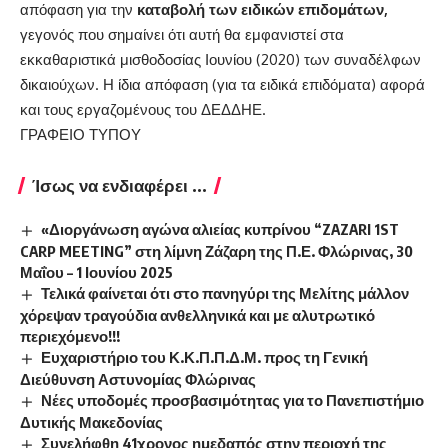
απόφαση για την
καταβολή των ειδικών επιδομάτων,
γεγονός που σημαίνει ότι αυτή θα εμφανιστεί στα
εκκαθαριστικά μισθοδοσίας Ιουνίου (2020) των συναδέλφων
δικαιούχων. Η ίδια απόφαση (για τα ειδικά επιδόματα) αφορά
και τους εργαζομένους του ΔΕΔΔΗΕ.
ΓΡΑΦΕΙΟ ΤΥΠΟΥ
Ίσως να ενδιαφέρει ...
«Διοργάνωση αγώνα αλιείας κυπρίνου “ZAZARI 1ST
CARP MEETING” στη λίμνη Ζάζαρη της Π.Ε. Φλώρινας, 30
Μαΐου – 1 Ιουνίου 2025
Τελικά φαίνεται ότι στο πανηγύρι της Μελίτης μάλλον
χόρεψαν τραγούδια ανθελληνικά και με αλυτρωτικό
περιεχόμενο!!!
Ευχαριστήριο του Κ.Κ.Π.Π.Δ.Μ. προς τη Γενική
Διεύθυνση Αστυνομίας Φλώρινας
Νέες υποδομές προσβασιμότητας για το Πανεπιστήμιο
Δυτικής Μακεδονίας
Συνελήφθη 41χρονος ημεδαπός στην περιοχή της