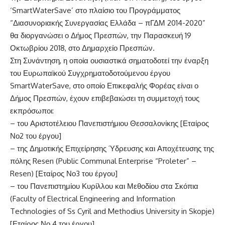
‘SmartWaterSave’ στο πλαίσιο του Προγράμματος
“Διασυνοριακής Συνεργασίας Ελλάδα – πΓΔΜ 2014-2020”
θα διοργανώσει ο Δήμος Πρεσπών, την Παρασκευή 19
Οκτωβρίου 2018, στο Δημαρχείο Πρεσπών.
Στη Συνάντηση, η οποία ουσιαστικά σηματοδοτεί την έναρξη
του Ευρωπαϊκού Συγχρηματοδοτούμενου έργου
SmartWaterSave, στο οποίο Επικεφαλής Φορέας είναι ο
Δήμος Πρεσπών, έχουν επιβεβαιώσει τη συμμετοχή τους
εκπρόσωποι:
– του Αριστοτέλειου Πανεπιστήμιου Θεσσαλονίκης [Εταίρος
Νο2 του έργου]
– της Δημοτικής Επιχείρησης Ύδρευσης και Αποχέτευσης της
πόλης Resen (Public Communal Enterprise “Proleter” –
Resen) [Εταίρος Νο3 του έργου]
– του Πανεπιστημίου Κυρίλλου και Μεθοδίου στα Σκόπια
(Faculty of Electrical Engineering and Information
Technologies of Ss Cyril and Methodius University in Skopje)
[Εταίρος Νο 4 του έργου]