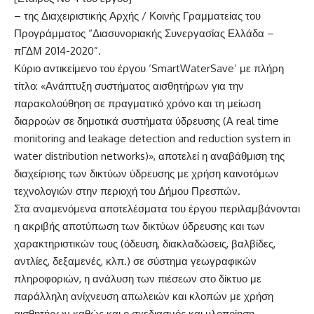
– της Διαχειριστικής Αρχής / Κοινής Γραμματείας του
Προγράμματος “Διασυνοριακής Συνεργασίας Ελλάδα –
πΓΔΜ 2014-2020”.
Κύριο αντικείμενο του έργου ‘SmartWaterSave’ με πλήρη
τίτλο: «Ανάπτυξη συστήματος αισθητήρων για την
παρακολούθηση σε πραγματικό χρόνο και τη μείωση
διαρροών σε δημοτικά συστήματα ύδρευσης (A real time
monitoring and leakage detection and reduction system in
water distribution networks)», αποτελεί η αναβάθμιση της
διαχείρισης των δικτύων ύδρευσης με χρήση καινοτόμων
τεχνολογιών στην περιοχή του Δήμου Πρεσπών.
Στα αναμενόμενα αποτελέσματα του έργου περιλαμβάνονται
η ακριβής αποτύπωση των δικτύων ύδρευσης και των
χαρακτηριστικών τους (όδευση, διακλαδώσεις, βαλβίδες,
αντλίες, δεξαμενές, κλπ.) σε σύστημα γεωγραφικών
πληροφοριών, η ανάλυση των πιέσεων στο δίκτυο με
παράλληλη ανίχνευση απωλειών και κλοπών με χρήση
αισθητήρων καθώς και ο σχεδιασμός και υλοποίηση