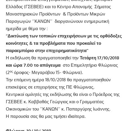
Ελλάδος (ΓΣΕΒΕΕ) και το Κέντρο Απονομής Σήματος
Μοναστηριακών Προϊόντων & Προϊόντων Μικρών
Παραγωγών ‘’ΚΑΝΩΝ’’ διοργανώνουν ενημερωτική
ημερίδα με θέμα την :
‘’Δικτύωση των τοπικών επιχειρήσεων με τις ορθόδοξες
κοινότητες & τα προβλήματα που προκαλεί το
παραεμπόριο στην επιχειρηματικότητα’’
Η εκδήλωση θα πραγματοποιηθεί την
Τετάρτη 17/10/2018
και ώρα 7.00 το απόγευμα
στο Επιμελητήριο Φλώρινας
ος
(2
όροφος- Μεγαρόβου 15- Φλώρινα).
Την επόμενη ημέρα 18/10/2018 θα πραγματοποιηθούν
επισκέψεις σε επιχειρήσεις της ΠΕ Φλώρινας.
Κεντρικοί ομιλητές της εκδήλωσης θα είναι ο Πρόεδρος της
ΓΣΕΒΕΕ κ. Καββαθάς Γεώργιος και ο Γραμματέας
Οικονομικών του ‘’ΚΑΝΩΝ’’ κ. Παπαργύρης Ιωάννης.
Η παρουσία σας θα μας τιμήσει ιδιαίτερα.
Φλώρινα, 10/ 10/ 2018