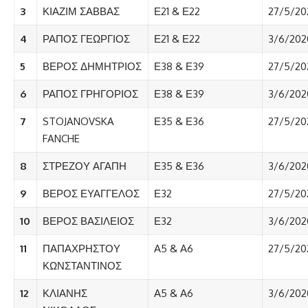
3
ΚΙΑΖΙΜ ΣΑΒΒΑΣ
Ε21 & Ε22
27/5/20
4
ΡΑΠΟΣ ΓΕΩΡΓΙΟΣ
Ε21 & Ε22
3/6/202
5
ΒΕΡΟΣ ΔΗΜΗΤΡΙΟΣ
Ε38 & Ε39
27/5/20
6
ΡΑΠΟΣ ΓΡΗΓΟΡΙΟΣ
Ε38 & Ε39
3/6/202
7
STOJANOVSKA
Ε35 & Ε36
27/5/20
FANCHE
8
ΣΤΡΕΖΟΥ ΑΓΑΠΗ
Ε35 & Ε36
3/6/202
9
ΒΕΡΟΣ ΕΥΑΓΓΕΛΟΣ
Ε32
27/5/20
10
ΒΕΡΟΣ ΒΑΣΙΛΕΙΟΣ
Ε32
3/6/202
11
ΠΑΠΑΧΡΗΣΤΟΥ
Α5 & Α6
27/5/20
ΚΩΝΣΤΑΝΤΙΝΟΣ
12
ΚΛΙΑΝΗΣ
Α5 & Α6
3/6/202