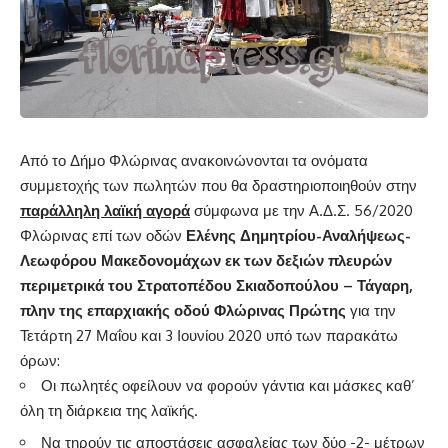
Από το Δήμο Φλώρινας ανακοινώνονται τα ονόματα
συμμετοχής των πωλητών που θα δραστηριοποιηθούν στην
παράλληλη λαϊκή αγορά
σύμφωνα με την Α.Δ.Σ. 56/2020
Φλώρινας επί των οδών
Ελένης Δημητρίου-Αναλήψεως-
Λεωφόρου Μακεδονομάχων εκ των δεξιών πλευρών
περιμετρικά του Στρατοπέδου Σκιαδοπούλου – Τάγαρη,
πλην της επαρχιακής οδού Φλώρινας Πρώτης
για την
Τετάρτη 27 Μαΐου και 3 Ιουνίου 2020 υπό των παρακάτω
όρων:
Οι πωλητές οφείλουν να φορούν γάντια και μάσκες καθ’
όλη τη διάρκεια της λαϊκής.
Να τηρούν τις αποστάσεις ασφαλείας των δύο -2- μέτρων