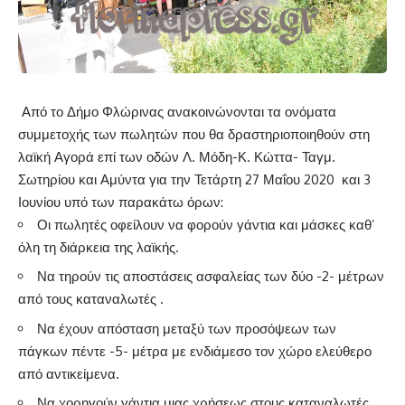
Από το Δήμο Φλώρινας ανακοινώνονται τα ονόματα
συμμετοχής των πωλητών που θα δραστηριοποιηθούν στη
λαϊκή Αγορά επί των οδών Λ. Μόδη-Κ. Κώττα- Ταγμ.
Σωτηρίου και Αμύντα για την Τετάρτη 27 Μαΐου 2020 και 3
Ιουνίου υπό των παρακάτω όρων:
Οι πωλητές οφείλουν να φορούν γάντια και μάσκες καθ’
όλη τη διάρκεια της λαϊκής.
Να τηρούν τις αποστάσεις ασφαλείας των δύο -2- μέτρων
από τους καταναλωτές .
Να έχουν απόσταση μεταξύ των προσόψεων των
πάγκων πέντε -5- μέτρα με ενδιάμεσο τον χώρο ελεύθερο
από αντικείμενα.
Να χορηγούν γάντια μιας χρήσεως στους καταναλωτές