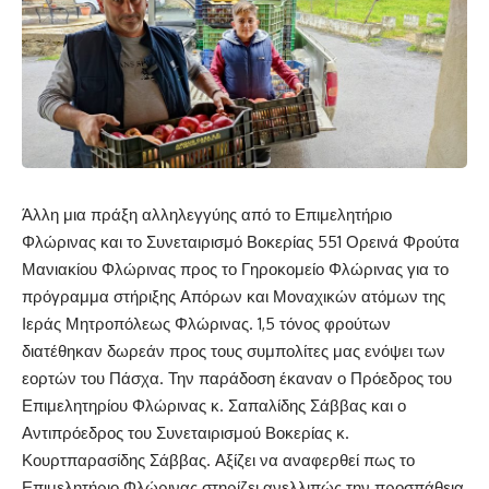
Άλλη μια πράξη αλληλεγγύης από το Επιμελητήριο
Φλώρινας και το Συνεταιρισμό Βοκερίας 551 Ορεινά Φρούτα
Μανιακίου Φλώρινας προς το Γηροκομείο Φλώρινας για το
πρόγραμμα στήριξης Απόρων και Μοναχικών ατόμων της
Ιεράς Μητροπόλεως Φλώρινας. 1,5 τόνος φρούτων
διατέθηκαν δωρεάν προς τους συμπολίτες μας ενόψει των
εορτών του Πάσχα. Την παράδοση έκαναν ο Πρόεδρος του
Επιμελητηρίου Φλώρινας κ. Σαπαλίδης Σάββας και ο
Αντιπρόεδρος του Συνεταιρισμού Βοκερίας κ.
Κουρτπαρασίδης Σάββας. Αξίζει να αναφερθεί πως το
Επιμελητήριο Φλώρινας στηρίζει ανελλιπώς την προσπάθεια