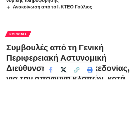
Ανακοίνωση από το Ι. ΚΤΕΟ Γούλιος
ΚΟΙΝΩΝΊΑ
Συμβουλές από τη Γενική
Περιφερειακή Αστυνομική
Διεύθυνση Δυτικής Μακεδονίας,
για την αποφυγή κλοπών, κατά
τη διάρκεια των διακοπών του
Πάσχα
florinapress.gr
Πέμπτη 21 Απριλίου, 2022 19:37