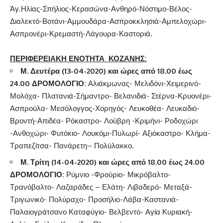
Άγ.Ηλίας-Σπήλιος-Κερασώνα-Ανθηρό-Νόστιμο-Βέλος-
Διαλεκτό-Βοτάνι-Αμμουδάρα-Ασπροκκλησιά-Αμπελοχώρι-
Ασπρονέρι-Κρεμαστή-Λάγουρα-Καστοριά.
ΠΕΡΙΦΕΡΕΙΑΚΗ ΕΝΟΤΗΤΑ ΚΟΖΑΝΗΣ:
Μ. Δευτέρα (13-04-2020) και ώρες από 18.00 έως
24.00 ΔΡΟΜΟΛΟΓΙΟ:
Αλιάκμωνας- Μελιδόνι-Χειμερινό-
Μολόχα- Πλατανιά-Σήμαντρο- Βελανιδιά- Στέρνα-Κρυονέρι-
Ασπρούλα- Μεσόλογγος-Χορηγός- Λευκοθέα- Λευκαδιό-
Βροντή-Απιδέα- Ρόκαστρο- Λούβρη -Κριμήνι- Ροδοχώρι
-Ανθοχώρι- Φυτόκιο- Λουκόμι-Πυλωρί- Αξιόκαστρο- Κλήμα-
Τραπεζίτσα- Πανάρετη– Πολύλακκο.
Μ. Τρίτη (14-04-2020) και ώρες από 18.00 έως 24.00
ΔΡΟΜΟΛΟΓΙΟ
:
Ρύμνιο -Φρούριο- Μικρόβαλτο-
Τρανόβαλτο- Λαζαράδες – Ελάτη- Λιβαδερό- Μεταξά-
Τριγωνικό- Πολύραχο- Προσήλιο-Λάβα-Καστανιά-
Παλαιογράτσανο Καταφύγιο- Βελβεντό- Αγία Κυριακή-