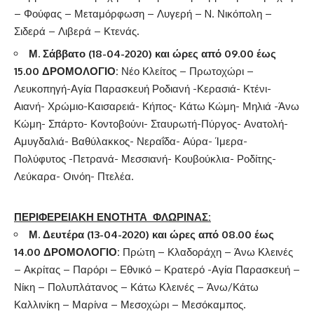
– Φούφας – Μεταμόρφωση – Λυγερή – N. Νικόπολη –
Σιδερά – Λιβερά – Κτενάς
.
Μ. Σάββατο (18-04-2020) και ώρες από 09.00 έως
15.00 ΔΡΟΜΟΛΟΓΙΟ:
Νέο Κλείτος – Πρωτοχώρι –
Λευκοπηγή-Αγία Παρασκευή Ροδιανή -Κερασιά- Κτένι-
Αιανή- Χρώμιο-Καισαρειά- Κήπος- Κάτω Κώμη- Μηλιά -Άνω
Κώμη- Σπάρτο- Κοντοβούνι- Σταυρωτή-Πύργος- Ανατολή-
Αμυγδαλιά- Βαθύλακκος- Νεραΐδα- Αύρα- Ίμερα-
Πολύφυτος -Πετρανά- Μεσσιανή- Κουβούκλια- Ροδίτης-
Λεύκαρα- Οινόη- Πτελέα.
ΠΕΡΙΦΕΡΕΙΑΚΗ ΕΝΟΤΗΤΑ ΦΛΩΡΙΝΑΣ:
Μ. Δευτέρα (13-04-2020) και ώρες από 08.00 έως
14.00 ΔΡΟΜΟΛΟΓΙΟ:
Πρώτη – Κλαδοράχη – Άνω Κλεινές
– Ακρίτας – Παρόρι – Εθνικό – Κρατερό -Αγία Παρασκευή –
Νίκη – Πολυπλάτανος – Κάτω Κλεινές – Άνω/Κάτω
Καλλινίκη – Μαρίνα – Μεσοχώρι – Μεσόκαμπος.