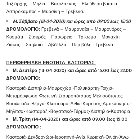
Ταξιάρχης – Μηλιά – Βατόλακκος – Ελεύθερο β και α –
Ασπρόκαμπος – Μυρσίνη – Γρεβενά.
M
. Σάββατο (18-04-2020) και ώρες από 09:00 έως 15:00
ΔΡΟΜΟΛΟΓΙΟ:
Γρεβενά – Μαυραναίοι – Μαυρονόρος –
Κοσμάτι – Σταυρός – Παρώρειο – Τρίκωμο – Μοναχίτι –
Ζιάκας – Σπήλαιο – Αβδέλλα – Περιβόλι – Γρεβενά.
ΠΕΡΙΦΕΡΕΙΑΚΗ ΕΝΟΤΗΤΑ ΚΑΣΤΟΡΙΑΣ:
Μ. Δευτέρα (13-04-2020) και ώρες από 15.00 έως 22.00
ΔΡΟΜΟΛΟΓΙΟ:
Καστοριά-Δισπηλιό-Μαυροχώρι-Πολυκάρπη-Τοιχιό-
Μεταμόρφωση-Φωτεινή-Σταυροπόταμος-Μελισσότοπος-
Βασιλειάδα-Βέργα-Κλεισούρα-Λιθιά-Κορησός-Αμπελόκηποι-
Μηλίτσα-Κωσταράζι-Βογατσικό-Γέρμας-Δισπηλιό-Καστοριά.
Μ. Τρίτη (14-04-2020) και ώρες από 09.00 έως 15.00
ΔΡΟΜΟΛΟΓΙΟ
:
Καστοριά-Δενδροχώρι-Ιεροπηγή-Αγία Κυριακή-Οινόη-Άνω