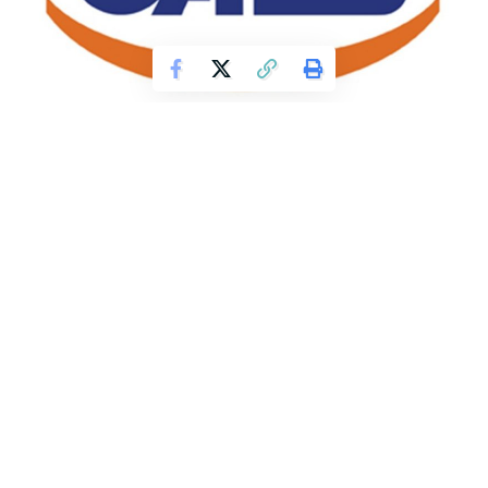
άλλαξε η ημερομηνία ισχύος
Συλλυπητήριo της Ευξείνου Λέσχης Φλώρινας για την
εκδημία του Μιχάλη Χαραλαμπίδη
Κατόπιν εισήγησης της Εθνικής Επιτροπής Προστασίας
Δημόσιας Υγείας έναντι του κορωνοϊού COVID-19, η Διοίκηση
αποφάσισε την παράταση της απαγόρευσης λειτουργίας
όλων των εκπαιδευτικών δομών του Οργανισμού
(Επαγγελματικές Σχολές Μαθητείας, Ινστιτούτα
Επαγγελματικής Κατάρτισης, Κέντρα Επαγγελματικής
Κατάρτισης και Βρεφονηπιακούς Σταθμούς), καθώς και την
αναστολή όλων των εκπαιδευτικών εκδρομών εσωτερικού
και εξωτερικού, έως και τις 10 Μαΐου, για προληπτικούς
λόγους. Η προσωρινή απαγόρευση λειτουργίας αφορά και τη
διεξαγωγή της πρακτικής άσκησης.