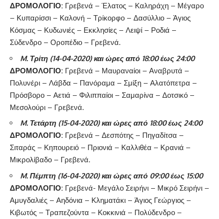
ΔΡΟΜΟΛΟΓΙΟ:
Γρεβενά – Έλατος – Καληράχη – Μέγαρο
– Κυπαρίσσι – Καλονή – Τρίκορφο – Δασύλλιο – Άγιος
Κόσμας – Κυδωνιές – Εκκλησίες – Λειψί – Ροδιά –
Σύδενδρο – Οροπέδιο – Γρεβενά.
M
. Τρίτη (14-04-2020) και ώρες από 18:00 έως 24:00
ΔΡΟΜΟΛΟΓΙΟ:
Γρεβενά – Μαυραναίοι – Αναβρυτά –
Πολυνέρι – Λάβδα – Πανόραμα – Σμίξη – Αλατόπετρα –
Πρόσβορο – Αετιά – Φιλιππαίοι – Σαμαρίνα – Δοτσικό –
Μεσολούρι – Γρεβενά.
M
. Τετάρτη (15-04-2020) και ώρες από 18:00 έως 24:00
ΔΡΟΜΟΛΟΓΙΟ:
Γρεβενά – Δεσπότης – Πηγαδίτσα –
Σιταράς – Κηπουρειό – Πριονιά – Καλλιθέα – Κρανιά –
Μικρολίβαδο – Γρεβενά.
M
. Πέμπτη (16-04-2020) και ώρες από 09:00 έως 15:00
ΔΡΟΜΟΛΟΓΙΟ:
Γρεβενά- Μεγάλο Σειρήνι – Μικρό Σειρήνι –
Αμυγδαλιές – Αηδόνια – Κληματάκι – Άγιος Γεώργιος –
Κιβωτός – Τραπεζούντα – Κοκκινιά – Πολύδενδρο –