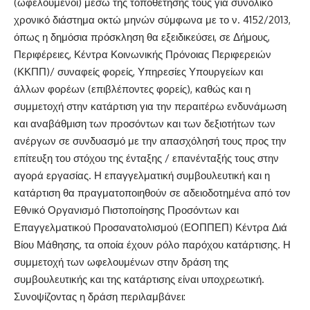
(ωφελούμενοι) μέσω της τοποθέτησής τους για συνολικό
χρονικό διάστημα οκτώ μηνών σύμφωνα με το ν. 4152/2013,
όπως η δημόσια πρόσκληση θα εξειδικεύσει, σε Δήμους,
Περιφέρειες, Κέντρα Κοινωνικής Πρόνοιας Περιφερειών
(ΚΚΠΠ)/ συναφείς φορείς, Υπηρεσίες Υπουργείων και
άλλων φορέων (επιβλέποντες φορείς), καθώς και η
συμμετοχή στην κατάρτιση για την περαιτέρω ενδυνάμωση
και αναβάθμιση των προσόντων και των δεξιοτήτων των
ανέργων σε συνδυασμό με την απασχόλησή τους προς την
επίτευξη του στόχου της ένταξης / επανένταξής τους στην
αγορά εργασίας. Η επαγγελματική συμβουλευτική και η
κατάρτιση θα πραγματοποιηθούν σε αδειοδοτημένα από τον
Εθνικό Οργανισμό Πιστοποίησης Προσόντων και
Επαγγελματικού Προσανατολισμού (ΕΟΠΠΕΠ) Κέντρα Διά
Βίου Μάθησης, τα οποία έχουν ρόλο παρόχου κατάρτισης. Η
συμμετοχή των ωφελουμένων στην δράση της
συμβουλευτικής και της κατάρτισης είναι υποχρεωτική.
Συνοψίζοντας η δράση περιλαμβάνει: