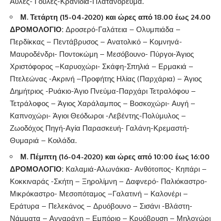
Αυλές- Γούλες-Κρανίδια-Πλατανόρευμα.
Μ. Τετάρτη (15-04-2020) και ώρες από 18.00 έως 24.00
ΔΡΟΜΟΛΟΓΙΟ:
Δροσερό-Γαλάτεια – Ολυμπιάδα –
Περδίκκας – Πεντάβρυσος – Ανατολικό – Κομνηνά-
Μαυροδένδρι- Ποντοκώμη – Μεσόβουνο- Πύργοι-Άγιος
Χριστόφορος –Καρυοχώρι- Σκάφη-Σπηλιά – Ερμακιά –
Πτελεώνας -Ακρινή –Προφήτης Ηλίας (Παρχάρια) – Άγιος
Δημήτριος -Ρυάκιο-Άγιο Πνεύμα-Παρχάρι Τετραλόφου –
Τετράλοφος – Άγιος Χαράλαμπος – Βοσκοχώρι- Αυγή –
Καπνοχώρι- Άγιοι Θεόδωροι -Λεβέντης-Πολύμυλος –
Ζωοδόχος Πηγή-Αγία Παρασκευή- Γαλάνη-Κρεμαστή-
Θυμαριά – Κοιλάδα.
Μ. Πέμπτη (16-04-2020) και ώρες από 10:00 έως 16:00
ΔΡΟΜΟΛΟΓΙΟ:
Καλαμιά-Αλωνάκια- Ανθότοπος- Κηπάρι –
Κοκκιναράς -Σκήτη – Ξηρολίμνη – Δαφνερό- Παλιόκαστρο-
Μικρόκαστρο- Μεσοπόταμος –Γαλατινή – Καλονέρι –
Εράτυρα – Πελεκάνος – Δρυόβουνο – Σισάνι -Βλάστη-
Νάμματα – Ανναράχη – Εμπόριο – Κρυόβρυση – Μηλοχώρι