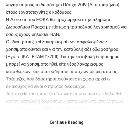
λογαριασμούς το δωρόσημο Πάσχα 2019 (Α’ τετραμήνου)
στους εργατοτεχνίτες οικοδόμους.
Η Διοίκηση του ΕΦΚΑ θα προχωρήσει στην πληρωμή
Δωροσήμου Πάσχα με πίστωση τραπεζικού λογαριασμού για
όσους έχουν δηλώσει IBAN.
Οι ίδιοι τραπεζικοί λογαριασμοί των ασφαλισμένων
χρησιμοποιούνται και για την καταβολή αδειοδωροσήμου
(Εγκ. τ. ΙΚΑ- ΕΤΑΜ 11/2011). Για την καταβολή δωροσήμου
μπορεί να χρησιμοποιηθεί, είτε νέος λογαριασμός
καταθέσεων, είτε οποιοσδήποτε υπάρχων σε μία από τις
Τράπεζες που δραστηροποιούνται στη χώρα αρκεί ο
δικαιούχος να είναι ο πρώτος δικαιούχος.
Τα στοιχεία του τραπεζικού λογαριασμού που έχει δηλωθεί
για την καταβολή δωροσήμου, καταχωρούνται στο Μητρώο
που τηρείται στον ΕΦΚΑ για κάθε ασφαλισμένο.
Σε περίπτωση που μετά την ένταξή στο νέο σύστημα
Continue Reading
πληρωμής δωροσήμου, κάποιος δικαιούχος επιθυμεί να
αλλάξει τα στοιχεία του τραπεζικού του λογαριασμού ή της