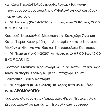
και Κάτω Πτεριά-Πολυάνεμος-Καλοχώρι-Τσάκωνη-
Πεντάβρυσος-Ομορφοκκλησιά-Υψηλό-Αυγή-Χιλιόδενδρο-
Ποριά-Καστοριά.
Μ. Τετάρτη (15-04-2020) και ώρες από 15.00 έως 22.00
ΔΡΟΜΟΛΟΓΙΟ
:
Καστοριά-Κολοκυνθού-Μεσοποταμία-Καλοχώρι-Άνω και
Κάτω Πτεριά-Κομνηνάδες- Διποταμία-Χιονάτο-Νεστόριο-
Μελάνθιο-Νίκη-Λάγγα-Βράχος-Πετροπουλάκι-Καστοριά.
Μ. Πέμπτη
(16-04-2020)
και ώρες από 09.00 έως 15.00
ΔΡΟΜΟΛΟΓΙΟ
:
Καστοριά-Μανιάκοι-Κρανοχώρι- Άνω και Κάτω Πτελέα-Αγία
Άννα-Νεστόριο-Κοτύλη-Κυψέλη-Επταχώρι-Χρυσή-
Πευκόφυτο-Πεύκο-Καστοριά.
Μ. Σάββατο (18-04-2020)
και ώρες από 09.00 έως
15.00 ΔΡΟΜΟΛΟΓΙΟ
:
Καστοριά-Λαχανόκηποι-Λακκώματα-Κρύα Νερά-Σπήλαια-
Ζευγοστάσιο-Άνω και Κάτω Περιβόλι-Καστανόφυτο-