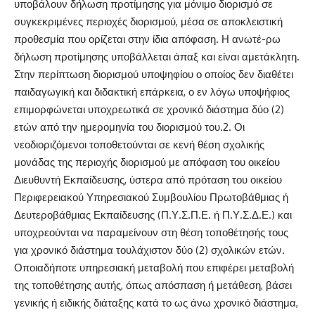
υποβάλουν δήλωση προτίμησης για μόνιμο διορισμό σε
συγκεκριμένες περιοχές διορισμού, μέσα σε αποκλειστική
προθεσμία που ορίζεται στην ίδια απόφαση. Η ανωτέ-ρω
δήλωση προτίμησης υποβάλλεται άπαξ και είναι αμετάκλητη.
Στην περίπτωση διορισμού υποψηφίου ο οποίος δεν διαθέτει
παιδαγωγική και διδακτική επάρκεια, ο εν λόγω υποψήφιος
επιμορφώνεται υποχρεωτικά σε χρονικό διάστημα δύο (2)
ετών από την ημερομηνία του διορισμού του.2. Οι
νεοδιοριζόμενοι τοποθετούνται σε κενή θέση σχολικής
μονάδας της περιοχής διορισμού με απόφαση του οικείου
Διευθυντή Εκπαίδευσης, ύστερα από πρόταση του οικείου
Περιφερειακού Υπηρεσιακού Συμβουλίου Πρωτοβάθμιας ή
Δευτεροβάθμιας Εκπαίδευσης (Π.Υ.Σ.Π.Ε. ή Π.Υ.Σ.Δ.Ε.) και
υποχρεούνται να παραμείνουν στη θέση τοποθέτησής τους
για χρονικό διάστημα τουλάχιστον δύο (2) σχολικών ετών.
Οποιαδήποτε υπηρεσιακή μεταβολή που επιφέρει μεταβολή
της τοποθέτησης αυτής, όπως απόσπαση ή μετάθεση, βάσει
γενικής ή ειδικής διάταξης κατά το ως άνω χρονικό διάστημα,