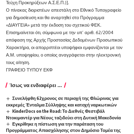
Τεύχη Προκηρύξεων Α.Σ.Ε.Π.)].
Ο πίνακας διοριστέων απεστάλη στο Εθνικό Τυπογραφείο
για δημοσίευση και θα αναρτηθεί στο Πρόγραμμα
«ΔΙΑΥΓΕΙΑ» μετά την έκδοση του σχετικού ΦΕΚ.
Επισημαίνεται ότι, σύμφωνα με την υπ’ αριθ. 62/2004
απόφαση της Αρχής Προστασίας Δεδομένων Προσωπικού
Χαρακτήρα, οι απορριπτέοι υποψήφιοι εμφανίζονται με τον
Α.Μ. υποψηφίου, ο οποίος αναγράφεται στην ηλεκτρονική
τους αίτηση.
ΓΡΑΦΕΙΟ ΤΥΠΟΥ ΕΚΦ
Ίσως να ενδιαφέρει ...
Συνελήφθη 62χρονος σε περιοχή της Φλώρινας για
εκκρεμές Ένταλμα Σύλληψης και κατοχή ναρκωτικών
KinderDocs on the Road: Το Διεθνές Φεστιβάλ
Ντοκιμαντέρ για Νέους ταξιδεύει στη Δυτική Μακεδονία
Εγκρίθηκε η πίστωση για την παράταση του
Προγράμματος Απασχόλησης στον Δημόσιο Τομέα της