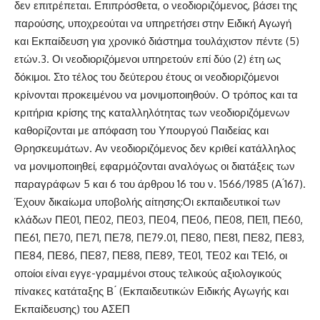
δεν επιτρέπεται. Επιπρόσθετα, ο νεοδιοριζόμενος, βάσει της
παρούσης, υποχρεούται να υπηρετήσει στην Ειδική Αγωγή
και Εκπαίδευση για χρονικό διάστημα τουλάχιστον πέντε (5)
ετών.3. Οι νεοδιοριζόμενοι υπηρετούν επί δύο (2) έτη ως
δόκιμοι. Στο τέλος του δεύτερου έτους οι νεοδιοριζόμενοι
κρίνονται προκειμένου να μονιμοποιηθούν. Ο τρόπος και τα
κριτήρια κρίσης της καταλληλότητας των νεοδιοριζόμενων
καθορίζονται με απόφαση του Υπουργού Παιδείας και
Θρησκευμάτων. Αν νεοδιοριζόμενος δεν κριθεί κατάλληλος
να μονιμοποιηθεί, εφαρμόζονται αναλόγως οι διατάξεις των
παραγράφων 5 και 6 του άρθρου 16 του ν. 1566/1985 (Α ́167).
Έχουν δικαίωμα υποβολής αίτησης:Οι εκπαιδευτικοί των
κλάδων ΠΕ01, ΠΕ02, ΠΕ03, ΠΕ04, ΠΕ06, ΠΕ08, ΠΕ11, ΠΕ60,
ΠΕ61, ΠΕ70, ΠΕ71, ΠΕ78, ΠΕ79.01, ΠΕ80, ΠΕ81, ΠΕ82, ΠΕ83,
ΠΕ84, ΠΕ86, ΠΕ87, ΠΕ88, ΠΕ89, ΤΕ01, ΤΕ02 και ΤΕ16, οι
οποίοι είναι εγγε-γραμμένοι στους τελικούς αξιολογικούς
πίνακες κατάταξης Β ́ (Εκπαιδευτικών Ειδικής Αγωγής και
Εκπαίδευσης) του ΑΣΕΠ