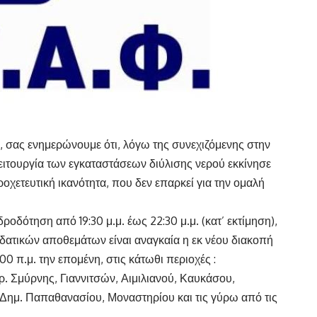
 σας ενημερώνουμε ότι, λόγω της συνεχιζόμενης στην
ιτουργία των εγκαταστάσεων διύλισης νερού εκκίνησε
ροχετευτική ικανότητα, που δεν επαρκεί για την ομαλή
οδότηση από 19:30 μ.μ. έως 22:30 μ.μ. (κατ’ εκτίμηση),
δατικών αποθεμάτων είναι αναγκαία η εκ νέου διακοπή
00 π.μ. την επομένη, στις κάτωθι περιοχές :
. Σμύρνης, Γιαννιτσών, Αιμιλιανού, Καυκάσου,
 Δημ. Παπαθανασίου, Μοναστηρίου και τις γύρω από τις