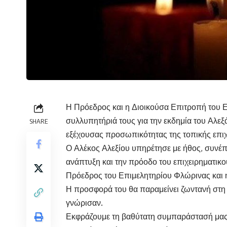
Η Πρόεδρος και η Διοικούσα Επιτροπή του 
συλλυπητήριά τους για την εκδημία του Αλε
SHARE
εξέχουσας προσωπικότητας της τοπικής επιχ
Ο Αλέκος Αλεξίου υπηρέτησε με ήθος, συνέπ
ανάπτυξη και την πρόοδο του επιχειρηματικ
Πρόεδρος του Επιμελητηρίου Φλώρινας και ήτ
Η προσφορά του θα παραμείνει ζωντανή στη 
γνώρισαν.
Εκφράζουμε τη βαθύτατη συμπαράστασή μας σ