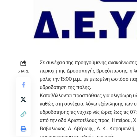
Σε συνέχεια της προηγούμενης ανακοίνωσης,
περιοχή της Δροσοπηγής βροχόπτωσης, η λε
SHARE
μόλις την 15:00 μ.μ., με μειωμένη ωστόσο πα
υδροδότηση της πόλης.
Καταβάλλονται προσπάθειες για ολιγόωρη υδρ
καθώς στη συνέχεια, λόγω εξάντλησης των υ
υδροδότησης τις νυχτερινές ώρες έως τις 07:
από την οδό Αριστοτέλους προς Ηπείρου, Χρ
Βαβυλώνος, Λ. Αβέρωφ, , Λ. Κ.. Καραμανλή,
προαναφερόμενες οδούς περιοχές.