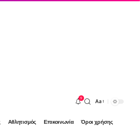
9
Aa
Font
Resizer
ς
Αθλητισμός
Επικοινωνία
Όροι χρήσης