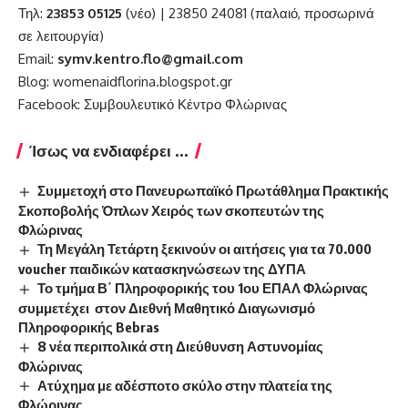
Τηλ:
23853 05125
(νέο) | 23850 24081 (παλαιό, προσωρινά
σε λειτουργία)
Email:
symv.kentro.flo@gmail.com
Blog:
womenaidflorina.blogspot.gr
Facebook:
Συμβουλευτικό Κέντρο Φλώρινας
Ίσως να ενδιαφέρει ...
Συμμετοχή στο Πανευρωπαϊκό Πρωτάθλημα Πρακτικής
Σκοποβολής Όπλων Χειρός των σκοπευτών της
Φλώρινας
Τη Μεγάλη Τετάρτη ξεκινούν οι αιτήσεις για τα 70.000
voucher παιδικών κατασκηνώσεων της ΔΥΠΑ
Το τμήμα Β΄ Πληροφορικής του 1ου ΕΠΑΛ Φλώρινας
συμμετέχει στον Διεθνή Μαθητικό Διαγωνισμό
Πληροφορικής Bebras
8 νέα περιπολικά στη Διεύθυνση Αστυνομίας
Φλώρινας
Ατύχημα με αδέσποτο σκύλο στην πλατεία της
Φλώρινας