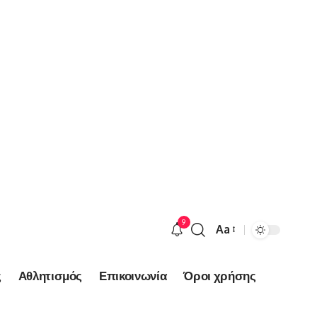
9
Aa
Font
Resizer
ς
Αθλητισμός
Επικοινωνία
Όροι χρήσης