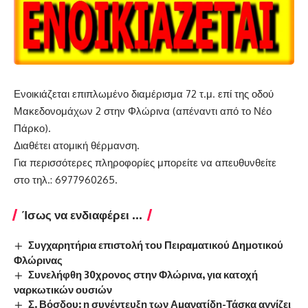
Ενοικιάζεται επιπλωμένο διαμέρισμα 72 τ.μ. επί της οδού
Μακεδονομάχων 2 στην Φλώρινα (απέναντι από το Νέο
Πάρκο).
Διαθέτει ατομική θέρμανση.
Για περισσότερες πληροφορίες μπορείτε να απευθυνθείτε
στο τηλ.: 6977960265.
Ίσως να ενδιαφέρει ...
Συγχαρητήρια επιστολή του Πειραματικού Δημοτικού
Φλώρινας
Συνελήφθη 30χρονος στην Φλώρινα, για κατοχή
ναρκωτικών ουσιών
Σ. Βόσδου: η συνέντευξη των Αμανατίδη-Τάσκα αγγίζει