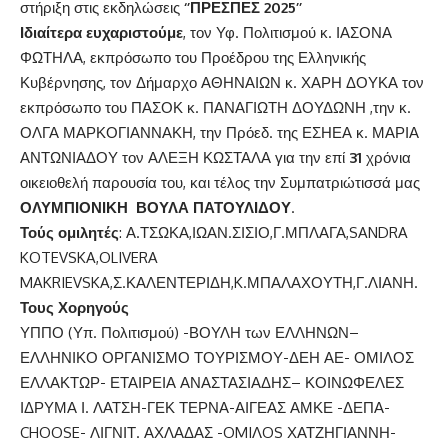
στήριξη στις εκδηλώσεις
‘’ΠΡΕΣΠΕΣ 2025’’
Ιδιαίτερα ευχαριστούμε
, τον Υφ. Πολιτισμού κ. ΙΑΣΟΝΑ
ΦΩΤΗΛΑ, εκπρόσωπο του Προέδρου της Ελληνικής
Κυβέρνησης, τον Δήμαρχο ΑΘΗΝΑΙΩΝ κ. ΧΑΡΗ ΔΟΥΚΑ τον
εκπρόσωπο του ΠΑΣΟΚ κ. ΠΑΝΑΓΙΩΤΗ ΔΟΥΔΩΝΗ ,την κ.
ΟΛΓΑ ΜΑΡΚΟΓΙΑΝΝΑΚΗ, την Πρόεδ. της ΕΣΗΕΑ κ. ΜΑΡΙΑ
ΑΝΤΩΝΙΑΔΟΥ τον ΑΛΕΞΗ ΚΩΣΤΑΛΑ για την επί
31
χρόνια
οικειοθελή παρουσία του, και τέλος την Συμπατριώτισσά μας
ΟΛΥΜΠΙΟΝΙΚΗ ΒΟΥΛΑ ΠΑΤΟΥΛΙΔΟΥ
.
Τούς ομιλητές
: Α.ΤΣΩΚΑ,ΙΩΑΝ.ΣΙΣΙΟ,Γ.ΜΠΛΑΓΑ,SANDRA
KOTEVSKA,OLIVERA
MAKRIEVSKA,Σ.ΚΑΛΕΝΤΕΡΙΔΗ,K.ΜΠΑΛΑΧΟΥΤΗ,Γ.ΛΙΑΝΗ.
Τους Χορηγούς
ΥΠΠΟ (Υπ. Πολιτισμού) -ΒΟΥΛΗ των ΕΛΛΗΝΩΝ–
ΕΛΛΗΝΙΚΟ ΟΡΓΑΝΙΣΜΟ ΤΟΥΡΙΣΜΟΥ-ΔΕΗ ΑΕ- ΟΜΙΛΟΣ
ΕΛΛΑΚΤΩΡ- ΕΤΑΙΡΕΙΑ ΑΝΑΣΤΑΣΙΑΔΗΣ– ΚΟΙΝΩΦΕΛΕΣ
ΙΔΡΥΜΑ Ι. ΛΑΤΣΗ-ΓΕΚ ΤΕΡΝΑ-ΑΙΓΕΑΣ ΑΜΚΕ -ΔΕΠΑ-
CHOOSE- ΛΙΓΝΙΤ. ΑΧΛΑΔΑΣ -OMIΛOS ΧΑΤΖΗΓΙΑΝΝΗ-