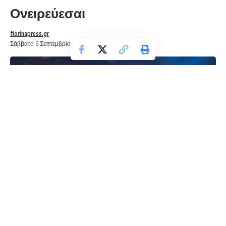
Ονειρεύεσαι
florinapress.gr
Σάββατο 6 Σεπτεμβρίου, 2025 12:48
Πόσο αφελής είσαι
να νοιώθεις ασφάλεια
σ’ ένα περιβάλλον ασταθές
όπου κυριαρχεί
το δίκαιο του δυνατού