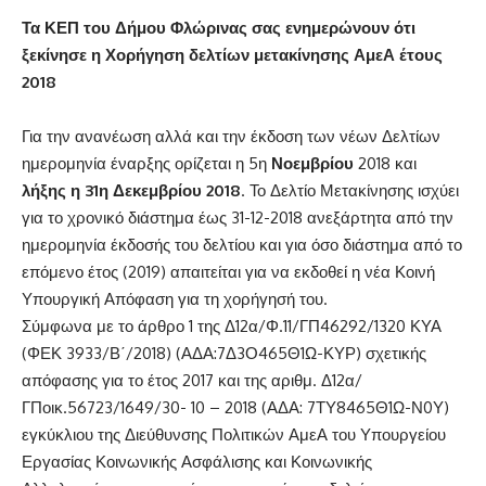
Τα ΚΕΠ του Δήμου Φλώρινας σας ενημερώνουν ότι
ξεκίνησε η Χορήγηση δελτίων μετακίνησης ΑμεΑ έτους
2018
Για την ανανέωση αλλά και την έκδοση των νέων Δελτίων
ημερομηνία έναρξης ορίζεται η 5η
Νοεμβρίου
2018 και
λήξης η 31η Δεκεμβρίου 2018
. Το Δελτίο Μετακίνησης ισχύει
για το χρονικό διάστημα έως 31-12-2018 ανεξάρτητα από την
ημερομηνία έκδοσής του δελτίου και για όσο διάστημα από το
επόμενο έτος (2019) απαιτείται για να εκδοθεί η νέα Κοινή
Υπουργική Απόφαση για τη χορήγησή του.
Σύμφωνα με το άρθρο 1 της Δ12α/Φ.11/ΓΠ46292/1320 ΚΥΑ
(ΦΕΚ 3933/Β΄/2018) (ΑΔΑ:7Δ3Ο465Θ1Ω-ΚΥΡ) σχετικής
απόφασης για το έτος 2017 και της αριθμ. Δ12α/
ΓΠοικ.56723/1649/30- 10 – 2018 (ΑΔΑ: 7ΤΥ8465Θ1Ω-Ν0Υ)
εγκύκλιου της Διεύθυνσης Πολιτικών ΑμεΑ του Υπουργείου
Εργασίας Κοινωνικής Ασφάλισης και Κοινωνικής