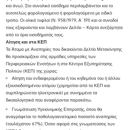
και άνω). Στο συνολικό εισόδημα περιλαμβάνεται και το
αυτοτελώς φορολογούμενο ή φορολογούμενο με ειδικό
τρόπο. Οι ολικά τυφλοί (Ν. 958/1979, Α΄ 191) και οι συνοδοί
τους εξαιρούνται και λαμβάνουν Δελτίο – Κάρτα ανεξάρτητα
από το όριο εισοδήματός τους.
Αίτηση και στα ΚΕΠ
Τα Άτομα με Αναπηρίες που δικαιούνται Δελτίο Μετακίνησης
θα προσκομίζουν στις αρμόδιες υπηρεσίες των
Περιφερειακών Ενοτήτων ή στα Κέντρα Εξυπηρέτησης
Πολιτών (ΚΕΠ) της χώρας:
Αίτηση του ενδιαφερομένου ή του κηδεμόνα του ή άλλου
εξουσιοδοτημένου ατόμου (χορηγείται από τα ΚΕΠ και
συμπληρώνεται ηλεκτρονικά) με συνημμένα τα
δικαιολογητικά που αναφέρονται παρακάτω.
Γνωμάτευση Υγειονομικής Επιτροπής, όπου θα
αναγράφεται το παθολογοανατομικό ποσοστό αναπηρίας
(τουλάχιστον 67%). Όσον αφορά στις γνωματεύσεις των