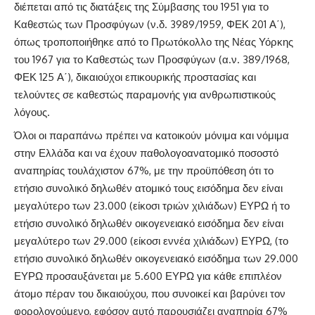
διέπεται από τις διατάξεις της Σύμβασης του 1951 για το
Καθεστώς των Προσφύγων (ν.δ. 3989/1959, ΦΕΚ 201 Α΄),
όπως τροποποιήθηκε από το Πρωτόκολλο της Νέας Υόρκης
του 1967 για το Καθεστώς των Προσφύγων (α.ν. 389/1968,
ΦΕΚ 125 Α΄), δικαιούχοι επικουρικής προστασίας και
τελούντες σε καθεστώς παραμονής για ανθρωπιστικούς
λόγους.
Όλοι οι παραπάνω πρέπει να κατοικούν μόνιμα και νόμιμα
στην Ελλάδα και να έχουν παθολογοανατομικό ποσοστό
αναπηρίας τουλάχιστον 67%, με την προϋπόθεση ότι το
ετήσιο συνολικό δηλωθέν ατομικό τους εισόδημα δεν είναι
μεγαλύτερο των 23.000 (είκοσι τριών χιλιάδων) ΕΥΡΩ ή το
ετήσιο συνολικό δηλωθέν οικογενειακό εισόδημα δεν είναι
μεγαλύτερο των 29.000 (είκοσι εννέα χιλιάδων) ΕΥΡΩ, (το
ετήσιο συνολικό δηλωθέν οικογενειακό εισόδημα των 29.000
ΕΥΡΩ προσαυξάνεται με 5.600 ΕΥΡΩ για κάθε επιπλέον
άτομο πέραν του δικαιούχου, που συνοικεί και βαρύνει τον
φορολογούμενο, εφόσον αυτό παρουσιάζει αναπηρία 67%