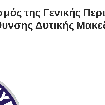
μός της Γενικής Περ
θυνσης Δυτικής Μακε