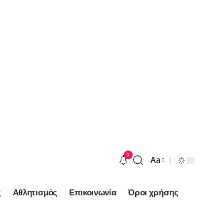
9
Aa
Font
Resizer
ς
Αθλητισμός
Επικοινωνία
Όροι χρήσης