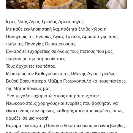
Ιερός Ναός Αγίας Τριάδος Δροσοπηγης!
Με κάθε εκκλησιαστική λαμπρότητα έλαβε χώρα η
Πανήγυρις της Ενορίας Αγίας Τριάδος Δροσοπηγης προς
τιμήν της Παναγίας Θεραπεύουσας!
Εγκάρδιες ευχαριστίες σε όλους τους πιστούς που μας
τίμησαν με την παρουσία τους!
Τους άρχοντες του τόπου.
Ιδιαιτέρως τον Καθηγούμενο της Ι.Μονης Αγίας Τριάδος
Βυθού Βοιου,πατέρα Μάξιμο Γεωργοπουλο και τους πατέρες
της Μητροπόλεως μας.
Ένα μεγάλο ευχαριστώ στους επιτρόπους,στην
Νεωκορο,στους χορηγούς και ενορίτες που βοήθησαν να
είναι ο ναός στολισμένος, καθαρός και ευτρεπισμένος όπως
αρμόζει σε μια γιορτή!
Εύχομαι ολόψυχα η Παναγία Θεραπεύουσα να είναι βοηθός,
αρωγή και σκέπη σε όλους προσωπικά και οικογενειακά.