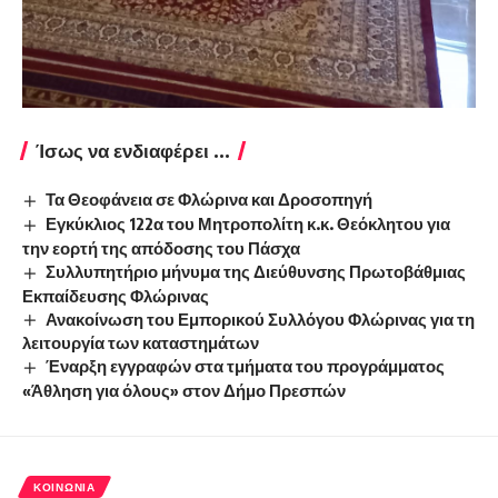
Ίσως να ενδιαφέρει ...
Τα Θεοφάνεια σε Φλώρινα και Δροσοπηγή
Εγκύκλιος 122α του Μητροπολίτη κ.κ. Θεόκλητου για
την εορτή της απόδοσης του Πάσχα
Συλλυπητήριο μήνυμα της Διεύθυνσης Πρωτοβάθμιας
Εκπαίδευσης Φλώρινας
Ανακοίνωση του Εμπορικού Συλλόγου Φλώρινας για τη
λειτουργία των καταστημάτων
Έναρξη εγγραφών στα τμήματα του προγράμματος
«Άθληση για όλους» στον Δήμο Πρεσπών
ΚΟΙΝΩΝΊΑ