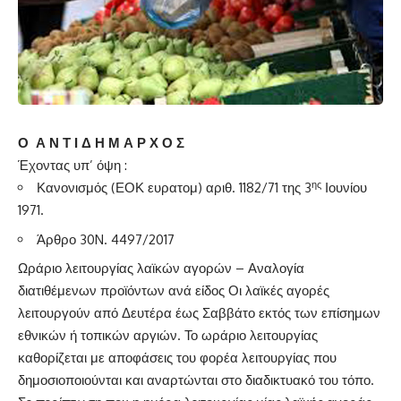
Ο Α Ν Τ Ι Δ Η Μ Α Ρ Χ Ο Σ
Έχοντας υπ’ όψη :
ης
Κανονισμός (ΕΟΚ ευρατομ) αριθ. 1182/71 της 3
Ιουνίου
1971.
Άρθρο 30N. 4497/2017
Ωράριο λειτουργίας λαϊκών αγορών – Αναλογία
διατιθέμενων προϊόντων ανά είδος Οι λαϊκές αγορές
λειτουργούν από Δευτέρα έως Σαββάτο εκτός των επίσημων
εθνικών ή τοπικών αργιών. Το ωράριο λειτουργίας
καθορίζεται με αποφάσεις του φορέα λειτουργίας που
δημοσιοποιούνται και αναρτώνται στο διαδικτυακό του τόπο.