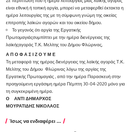
Σε περίπτωση που η ημέρα λειτουργίας μίας λαϊκής αγοράς
είναι εθνική ή τοπική αργία, μπορεί να μεταφερθεί έκτακτα η
ημέρα λειτουργίας της με τη σύμφωνη γνώμη της οικείας
επιτροπής λαϊκών αγορών και του οικείου δήμου.
Το γεγονός ότι αργία της Εργατικής
Πρωτομαγιάςσυμπίπτει με την ημέρα διενέργειας της
λαϊκήςαγοράς Τ.Κ. Μελίτης του Δήμου Φλώρινας,
Α Π Ο Φ Α Σ Ι Ζ Ο Υ Μ Ε
Τη μεταφορά της ημέρας διενέργειας της λαϊκής αγοράς Τ.Κ.
Μελίτης του Δήμου Φλώρινας λόγω της αργίας της
Εργατικής Πρωτομαγιάς , από την ημέρα Παρασκευή στην
προηγούμενη εργάσιμη ημέρα Πέμπτη 30-04-2020 μόνο για
τη συγκεκριμένη ημέρα.
Ο ΑΝΤΙ ΔΗΜΑΡΧΟΣ
ΜΟΥΡΑΤΙΔΗΣ ΝΙΚΟΛΑΟΣ
Ίσως να ενδιαφέρει ...