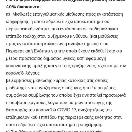
40% δικαιούνται:
α
) Μισθωτές επαγγελματικής μίσθωσης προς εγκατάσταση
επιχείρησης η οποία εδρεύει ή έχει υποκατάστημα σε
περιφερειακή ενότητα που εντάσσεται σε επιδημιολογικό
επίπεδο τουλάχιστον αυξημένου κινδύνου, (και μισθώσεις
προς εγκατάσταση κυλικείων ή αναψυκτηρίων) ή σε
Περιφερειακή Ενότητα για την οποία έχουν εκδοθεί έκτακτα
μέτρα προστασίας δημόσιας υγείας, κατ’ εφαρμογή
κανονιστικής πράξης και για τους οριζόμενους, σχετικά με τον
κορονοϊό, λόγους
β
) Συμβάσεις μίσθωσης κύριας κατοικίας στις οποίες
μισθωτής είναι εργαζόμενος ή σύζυγος ή το έτερο μέρος
συμφώνου συμβίωσης του οποίου έχει ανασταλεί προσωρινά
η σύμβαση εργασίας λόγω των μέτρων αποφυγής της
διασποράς του κορονοϊού COVID-19, ανεξαρτήτως του
επιδημιολογικού επιπέδου της περιφερειακής ενότητας στην
οποία εδρεύει ή έχει υποκατάστημα η επιχείρηση.
γ
) Συμβάσεις μίσθωσης ακινήτων για την κάλυψη