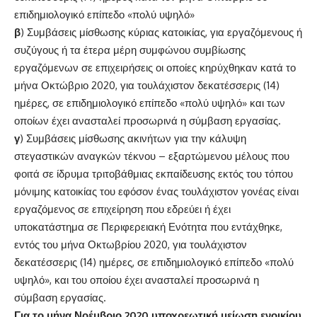
επιδημιολογικό επίπεδο «πολύ υψηλό»
β
) Συμβάσεις μίσθωσης κύριας κατοικίας, για εργαζόμενους ή
συζύγους ή τα έτερα μέρη συμφώνου συμβίωσης
εργαζόμενων σε επιχειρήσεις οι οποίες κηρύχθηκαν κατά το
μήνα Οκτώβριο 2020, για τουλάχιστον δεκατέσσερις (14)
ημέρες, σε επιδημιολογικό επίπεδο «πολύ υψηλό» και των
οποίων έχει ανασταλεί προσωρινά η σύμβαση εργασίας.
γ
) Συμβάσεις μίσθωσης ακινήτων για την κάλυψη
στεγαστικών αναγκών τέκνου – εξαρτώμενου μέλους που
φοιτά σε ίδρυμα τριτοβάθμιας εκπαίδευσης εκτός του τόπου
μόνιμης κατοικίας του εφόσον ένας τουλάχιστον γονέας είναι
εργαζόμενος σε επιχείρηση που εδρεύει ή έχει
υποκατάστημα σε Περιφερειακή Ενότητα που εντάχθηκε,
εντός του μήνα Οκτωβρίου 2020, για τουλάχιστον
δεκατέσσερις (14) ημέρες, σε επιδημιολογικό επίπεδο «πολύ
υψηλό», και του οποίου έχει ανασταλεί προσωρινά η
σύμβαση εργασίας.
Για το μήνα Νοέμβριο 2020 υποχρεωτική μείωση ενοικίου