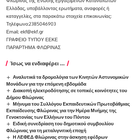
Φλώρινας της Ένωσης Εργαζομένων Καταναλωτών
Ελλάδας, υποβάλλοντας ερωτήματα, αναφορές ή
καταγγελίες, στα παρακάτω στοιχεία επικοινωνίας:
Τηλέφωνο:2385046903
Εmail: ekf@ekf.gr
ΓΡΑΦΕΙΟ ΤΥΠΟΥ ΕΕΚΕ
ΠΑΡΑΡΤΗΜΑ ΦΛΩΡΙΝΑΣ
Ίσως να ενδιαφέρει ...
Αναλυτικά τα δρομολόγια των Κινητών Αστυνομικών
Μονάδων για την επόμενη εβδομάδα
Διακοπή ηλεκτροδότησης σε τοπικές κοινότητες του
Δήμου Φλώρινας
Μήνυμα του Συλλόγου Εκπαιδευτικών Πρωτοβάθμιας
Εκπαίδευσης Φλώρινας για την Ημέρα Μνήμης της
Γενοκτονίας των Ελλήνων του Πόντου
Ειδική συνεδρίαση του δημοτικού συμβουλίου
Φλώρινας για τη μεταλιγνιτική εποχή
Η ΛΕΦΕΔ Φλώρινας στην άσκηση εφέδρων