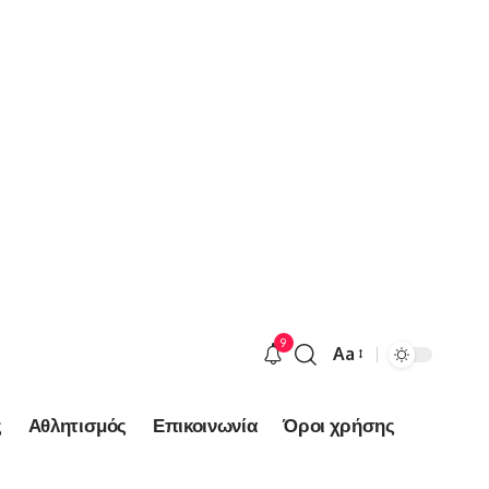
9
Aa
Font
Resizer
ς
Αθλητισμός
Επικοινωνία
Όροι χρήσης