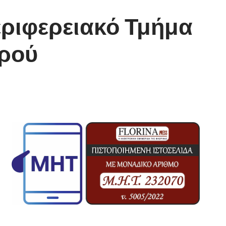
ριφερειακό Τμήμα
υρού