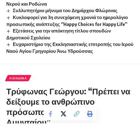
Νερού και Ροδώνα
Συλλυπητήριο μήνυμα του Δημάρχου Φλώρινας
Κυκλοφορεί για 3η συνεχόµενη χρονιά το ηµερολόγιο
προσωπικής ανάπτυξης ‘’Happy Choices for Happy Life’’
Εξετάσεις για την απόκτηση τίτλου σπουδών
Δημοτικού Σχολείου
Ευχαριστήριο της Εκκλησιαστικής επιτροπής του Ιερού
Ναού Αγίου Γρηγορίου Άνω Υδρούσσας
ΚΟΙΝΩΝΊΑ
Τρύφωνας Γεώργου: “Πρέπει να
δείξουμε το ανθρώπινο
πρόσωπο του Δήμου
Αμυνταίου”
florinapress.gr