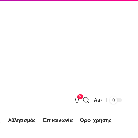
9
Aa
Font
Resizer
ς
Αθλητισμός
Επικοινωνία
Όροι χρήσης