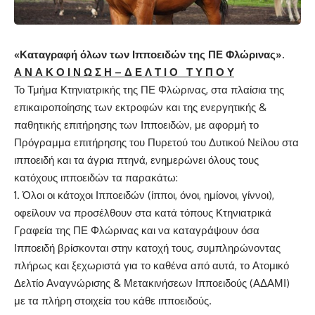
«Καταγραφή όλων των Ιπποειδών της ΠΕ Φλώρινας».
Α Ν Α Κ Ο Ι Ν Ω Σ Η – Δ Ε Λ Τ Ι Ο Τ Υ Π Ο Υ
Το Τμήμα Κτηνιατρικής της ΠΕ Φλώρινας, στα πλαίσια της
επικαιροποίησης των εκτροφών και της ενεργητικής &
παθητικής επιτήρησης των Ιπποειδών, με αφορμή το
Πρόγραμμα επιτήρησης του Πυρετού του Δυτικού Νείλου στα
ιπποειδή και τα άγρια πτηνά, ενημερώνει όλους τους
κατόχους ιπποειδών τα παρακάτω:
Όλοι οι κάτοχοι Ιπποειδών (ίπποι, όνοι, ημίονοι, γίννοι),
οφείλουν να προσέλθουν στα κατά τόπους Κτηνιατρικά
Γραφεία της ΠΕ Φλώρινας και να καταγράψουν όσα
Ιπποειδή βρίσκονται στην κατοχή τους, συμπληρώνοντας
πλήρως και ξεχωριστά για το καθένα από αυτά, το Ατομικό
Δελτίο Αναγνώρισης & Μετακινήσεων Ιπποειδούς (ΑΔΑΜΙ)
με τα πλήρη στοιχεία του κάθε ιπποειδούς.