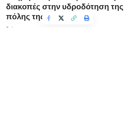
διακοπές στην υδροδότηση της
πόλης της Φλώρινας
florinapress.gr
Σάββατο 11 Απριλίου, 2020 20:39
Λόγω της ανόδου της θερμοκρασίας, που έχει ως
αποτέλεσμα το απότομο λιώσιμο του χιονιού στους ορεινούς
όγκους, έχει αυξηθεί υπέρμετρα η θολότητα του ποταμού και