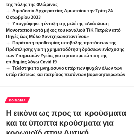
της πόλης της Φλώρινας
Αιμοδοσία Αρχιερατείας Αμυνταίου την Τρίτη 24
Οκτωβρίου 2023
Υπογράφηκε η ένταξη της μελέτης «Ανάπλαση
Μονοπατιού κατά μήκος του καναλιού Τ/Κ Πετρών από
Πηγές έως Μύλο Χαντζηκωνσταντίνου»
Παράταση προθεσμίας υποβολής προτάσεων της
Πρόσκλησης για τη χρηματοδότηση δράσεων ενίσχυσης
των Υπηρεσιών Υγείας για την αντιμετώπιση της
επιδημίας λόγω Covid 19
Τελέστηκε το μνημόσυνο υπέρ των ψυχών όλων των
υπέρ πίστεως και πατρίδος πεσόντων βορειοηπειρωτών
ΚΟΙΝΩΝΊΑ
Η εικόνα ως προς τα κρούσματα
και τα ύποπτα κρούσματα για
κορωνοϊό στην Δυτική