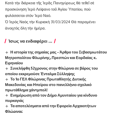
Κατὰ τὴν διάρκεια τῆς Ἱερᾶς Πανηγύρεως θὰ τεθεῖ σὲ
προσκύνηση Ἱερὸ Λείψανο τοῦ Ἁγίου Ὑπατίου, ποὺ
φυλάσσεται στὸν Ἱερὸ Ναό.
Ὁ Ἱερὸς Ναὸς τὴν Κυριακὴ 31/03/2024 Θὰ παραμένει
ἀνοιχτὸς ὅλη τὴν ἡμέρα.
Ίσως να ενδιαφέρει ...
Η ιστορία της σημαίας μας – Άρθρο του Σεβασμιωτάτου
Μητροπολίτου Φλωρίνης, Πρεσπών και Εορδαίας κ.
Ειρηναίου
Συνελήφθη 52χρονος στην Φλώρινα σε βάρος του
οποίου εκκρεμούσε Ένταλμα Σύλληψης
Το 1ο ΓΕΛ Φλώρινας Πρωταθλητής Δυτικής
Μακεδονίας και Ηπείρου στο πανελλήνιο σχολικό
πρωτάθλημα χάντμπολ!
Ενημέρωση από τον Δήμο Αμυνταίου για κίνδυνο
πυρκαγιάς
Τα αποτελέσματα από την Εφορεία Αρχαιοτήτων
Φλώρινας