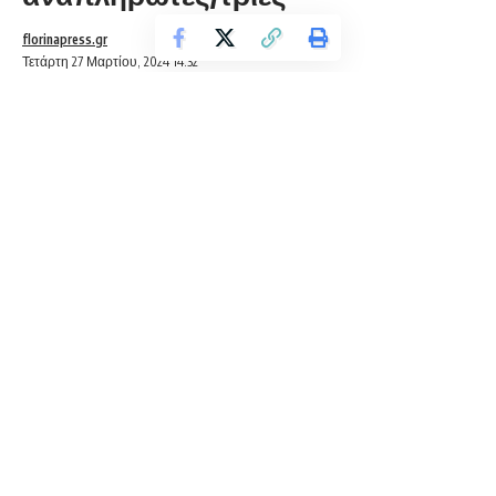
florinapress.gr
Τετάρτη 27 Μαρτίου, 2024 14:32
Η περιγραφή των εργασιακών και κοινωνικών όρων ζωής
του/της αναπληρωτή/τριας εκπαιδευτικού αποτελεί
πλεονασμό, όλοι/ες μας ζούμε την ίδια πραγματικότητα. Η
αξιολόγηση και η ερμηνεία αυτής της πραγματικότητας είναι
ένα πολύ δυσκολότερο ζήτημα, πόσο δε μάλλον η ανάληψη