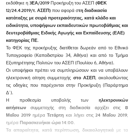
εκδόθηκε η
3ΕΑ/2019
Προκήρυξη του ΑΣΕΠ
(
ΦΕΚ
12/24.4.2019/τ. ΑΣΕΠ
)
που αφορά σ
τη διαδικασία
κατάταξης με σειρά προτεραιότητας, κατά κλάδο και
ειδικότητα, υποψήφιων εκπαιδευτικών πρωτοβάθμιας και
δευτεροβάθμιας Ειδικής Αγωγής και Εκπαίδευσης (ΕΑΕ)
κατηγορίας ΠΕ.
Το ΦΕΚ της προκήρυξης διατίθεται δωρεάν από το Εθνικό
Τυπογραφείο (Καποδιστρίου 34, Αθήνα) και από το Τμήμα
Εξυπηρέτησης Πολιτών του ΑΣΕΠ (Πουλίου 6, Αθήνα).
Οι υποψήφιοι πρέπει να συμπληρώσουν και να υποβάλουν
ηλεκτρονική αίτηση συμμετοχής
στο ΑΣΕΠ
, ακολουθώντας
τις οδηγίες που παρέχονται στην Προκήρυξη (Παράρτημα
Δ΄).
Η προθεσμία υποβολής των
ηλεκτρονικών
αιτήσεων
συμμετοχής στη διαδικασία αρχίζει στις
8
Μαΐου
2019
ημέρα
Τετάρτη
και λήγει στις
24
Μαΐου 2019
,
ημέρα
Παρασκευή
και ώρα 14:00
.
Τα απαραίτητα, κατά περίπτωση, δικαιολογητικά
με τα