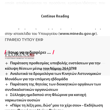
οποία αποδεικνύονται τα προσόντα, κριτήρια/ιδιότητες που
επικαλούνται οι υποψήφιοι με την ηλεκτρονική αίτηση
συμμετοχής τους, υποβάλλονται στις οικείες Διευθύνσεις
Continue Reading
Εκπαίδευσης, κατόπιν σχετικής πρόσκλησης του Υπουργού
Παιδείας, Έρευνας και Θρησκευμάτων, που θα αναρτηθεί
στην ιστοσελίδα του Υπουργείου (
www.minedu.gov.gr
).
ΓΡΑΦΕΙΟ ΤΥΠΟΥ ΕΚΦ
Ίσως να ενδιαφέρει ...
Παράταση προθεσμίας υποβολής ενστάσεων για την
κάλυψη θέσεων μέσω του Νόμου 2643/98
© 2025 florinapress.gr
Αναλυτικά τα δρομολόγια των Κινητών Αστυνομικών
Μονάδων για την επόμενη εβδομάδα
Παράταση της θητείας των διοικητικών οργάνων των
συνδικαλιστικών οργανώσεων
Σύλληψη ημεδαπού στη Φλώρινα για κατοχή
ναρκωτικών ουσιών
«Πάρε τη λέξη μου, δώσ’ μου το χέρι σου» – Εκδήλωση