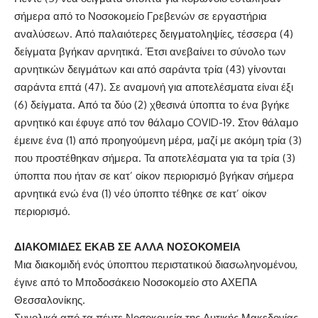
σήμερα από το Νοσοκομείο Γρεβενών σε εργαστήρια
αναλύσεων. Από παλαιότερες δειγματοληψίες, τέσσερα (4)
δείγματα βγήκαν αρνητικά. Έτσι ανεβαίνει το σύνολο των
αρνητικών δειγμάτων και από σαράντα τρία (43) γίνονται
σαράντα επτά (47). Σε αναμονή για αποτελέσματα είναι έξι
(6) δείγματα. Από τα δύο (2) χθεσινά ύποπτα το ένα βγήκε
αρνητικό και έφυγε από τον θάλαμο COVID-19. Στον θάλαμο
έμεινε ένα (1) από προηγούμενη μέρα, μαζί με ακόμη τρία (3)
που προστέθηκαν σήμερα. Τα αποτελέσματα για τα τρία (3)
ύποπτα που ήταν σε κατ’ οίκον περιορισμό βγήκαν σήμερα
αρνητικά ενώ ένα (1) νέο ύποπτο τέθηκε σε κατ’ οίκον
περιορισμό.
ΔΙΑΚΟΜΙΔΕΣ ΕΚΑΒ ΣΕ ΑΛΛΑ ΝΟΣΟΚΟΜΕΙΑ
Μια διακομιδή ενός ύποπτου περιστατικού διασωληνομένου,
έγινε από το Μποδοσάκειο Νοσοκομείο στο ΑΧΕΠΑ
Θεσσαλονίκης.
Συνολικά από τα πέντε Νοσοκομεία της Δυτικής Μακεδονίας