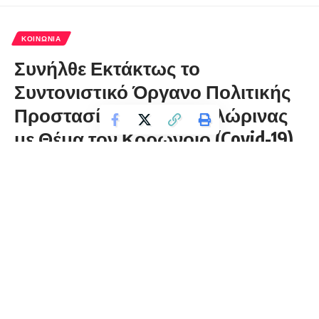
ΚΟΙΝΩΝΊΑ
Συνήλθε Εκτάκτως το
Συντονιστικό Όργανο Πολιτικής
Προστασίας της Π.Ε. Φλώρινας
με Θέμα τον Κορωνοϊό (Covid-19)
florinapress.gr
Σάββατο 4 Απριλίου, 2020 21:17