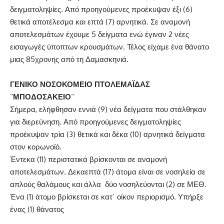
δειγματοληψίες. Από προηγούμενες προέκυψαν έξι (6)
θετικά αποτέλεσμα και επτά (7) αρνητικά. Σε αναμονή
αποτελεσμάτων έχουμε 5 δείγματα ενώ έγιναν 2 νέες
εισαγωγές ύποπτων κρουσμάτων. Τέλος είχαμε ένα θάνατο
μιας 85χρονης από τη Δαμασκηνιά.
ΓΕΝΙΚΟ ΝΟΣΟΚΟΜΕΙΟ ΠΤΟΛΕΜΑΪΔΑΣ
¨ΜΠΟΔΟΣΑΚΕΙΟ¨
Σήμερα, ελήφθησαν εννιά (9) νέα δείγματα που στάλθηκαν
για διερεύνηση. Από προηγούμενες δειγματοληψίες
προέκυψαν τρία (3) θετικά και δέκα (10) αρνητικά δείγματα
στον κορωνοϊό.
Έντεκα (11) περιστατικά βρίσκονται σε αναμονή
αποτελεσμάτων. Δεκαεπτά (17) άτομα είναι σε νοσηλεία σε
απλούς θαλάμους και άλλα δύο νοσηλεύονται (2) σε ΜΕΘ.
Ένα (1) άτομο βρίσκεται σε κατ΄ οίκον περιορισμό. Υπήρξε
ένας (1) θάνατος