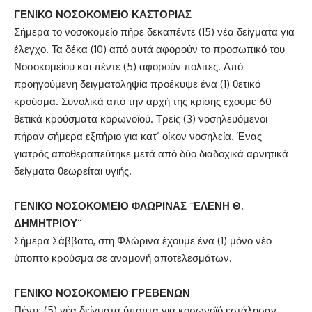
ΓΕΝΙΚΟ ΝΟΣΟΚΟΜΕΙΟ ΚΑΣΤΟΡΙΑΣ
Σήμερα το νοσοκομείο πήρε δεκαπέντε (15) νέα δείγματα για
έλεγχο. Τα δέκα (10) από αυτά αφορούν το προσωπικό του
Νοσοκομείου και πέντε (5) αφορούν πολίτες. Από
προηγούμενη δειγματοληψία προέκυψε ένα (1) θετικό
κρούσμα. Συνολικά από την αρχή της κρίσης έχουμε 60
θετικά κρούσματα κορωνοϊού. Τρείς (3) νοσηλευόμενοι
πήραν σήμερα εξιτήριο για κατ’ οίκον νοσηλεία. Ένας
γιατρός αποθεραπεύτηκε μετά από δύο διαδοχικά αρνητικά
δείγματα θεωρείται υγιής.
ΓΕΝΙΚΟ ΝΟΣΟΚΟΜΕΙΟ ΦΛΩΡΙΝΑΣ ¨ΕΛΕΝΗ Θ.
ΔΗΜΗΤΡΙΟΥ¨
Σήμερα Σάββατο, στη Φλώρινα έχουμε ένα (1) μόνο νέο
ύποπτο κρούσμα σε αναμονή αποτελεσμάτων.
ΓΕΝΙΚΟ ΝΟΣΟΚΟΜΕΙΟ ΓΡΕΒΕΝΩΝ
Πέντε (5) νέα δείγματα ύποπτα για κορωνοϊό εστάλησαν