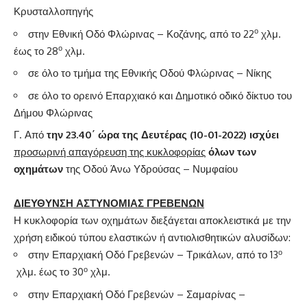
Κρυσταλλοπηγής
ο
στην Εθνική Οδό Φλώρινας – Κοζάνης, από το 22
χλμ.
ο
έως το 28
χλμ.
σε όλο το τμήμα της Εθνικής Οδού Φλώρινας – Νίκης
σε όλο το ορεινό Επαρχιακό και Δημοτικό οδικό δίκτυο του
Δήμου Φλώρινας
Γ. Από
την 23.40΄ ώρα της Δευτέρας (10-01-2022) ισχύει
προσωρινή απαγόρευση της κυκλοφορίας
όλων των
οχημάτων
της Οδού Άνω Υδρούσας – Νυμφαίου
ΔΙΕΥΘΥΝΣΗ ΑΣΤΥΝΟΜΙΑΣ ΓΡΕΒΕΝΩΝ
Η κυκλοφορία των οχημάτων διεξάγεται αποκλειστικά με την
χρήση ειδικού τύπου ελαστικών ή αντιολισθητικών αλυσίδων:
ο
στην Επαρχιακή Οδό Γρεβενών – Τρικάλων, από το 13
ο
χλμ. έως το 30
χλμ.
στην Επαρχιακή Οδό Γρεβενών – Σαμαρίνας –