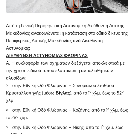
Από τη Γενική Περιφερειακή Αστυνομική Διεύθυνση Δυτικής
Μακεδονίας ανακοινώνεται η κατάσταση στο οδικό δίκτυο της
Περιφέρειας Δυτικής Μακεδονίας ανά Διεύθυνση
Αστυνομίας:
ΔΙΕΥΘΥΝΣΗ ΑΣΤΥΝΟΜΙΑΣ ΦΛΩΡΙΝΑΣ
Α. Η κυκλοφορία των οχημάτων διεξάγεται αποκλειστικά με
την χρήση ειδικού τύπου ελαστικών ή αντιολισθητικών
αλυσίδων:
στην Εθνική Οδό Φλώρινας – Συνοριακού Σταθμού
ο
ο
Κρυσταλλοπηγής (μέσω
Βίγλας
), από το 1
χλμ. έως το 52
χλμ.
ο
στην Εθνική Οδό Φλώρινας – Κοζάνης, από το 1
χλμ. έως
ο
το 28
χλμ.
ο
στην Εθνική Οδό Φλώρινας – Νίκης, από το 1
χλμ. έως
ο