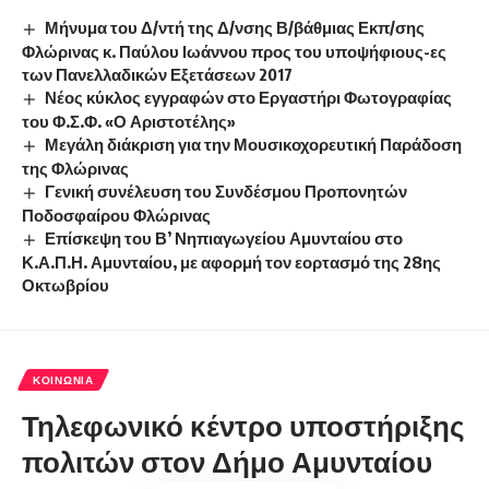
Μήνυμα του Δ/ντή της Δ/νσης Β/βάθμιας Εκπ/σης
Φλώρινας κ. Παύλου Ιωάννου προς του υποψήφιους-ες
των Πανελλαδικών Εξετάσεων 2017
Νέος κύκλος εγγραφών στο Εργαστήρι Φωτογραφίας
του Φ.Σ.Φ. «Ο Αριστοτέλης»
Μεγάλη διάκριση για την Μουσικοχορευτική Παράδοση
της Φλώρινας
Γενική συνέλευση του Συνδέσμου Προπονητών
Ποδοσφαίρου Φλώρινας
Επίσκεψη του Β’ Νηπιαγωγείου Αμυνταίου στο
Κ.Α.Π.Η. Αμυνταίου, με αφορμή τον εορτασμό της 28ης
Οκτωβρίου
ΚΟΙΝΩΝΊΑ
Τηλεφωνικό κέντρο υποστήριξης
πολιτών στον Δήμο Αμυνταίου