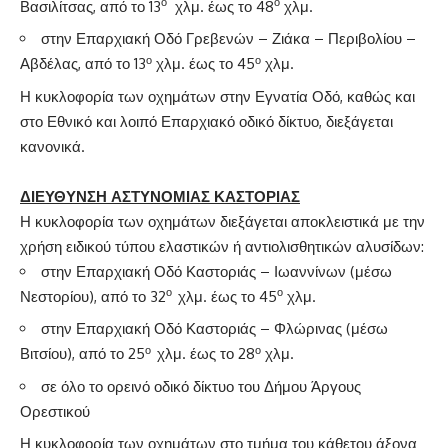
ο
ο
Βασιλίτσας, από το 13
χλμ. έως το 48
χλμ.
στην Επαρχιακή Οδό Γρεβενών – Ζιάκα – Περιβολίου –
ο
ο
Αβδέλας, από το 13
χλμ. έως το 45
χλμ.
Η κυκλοφορία των οχημάτων στην Εγνατία Οδό, καθώς και
στο Εθνικό και λοιπό Επαρχιακό οδικό δίκτυο, διεξάγεται
κανονικά.
ΔΙΕΥΘΥΝΣΗ ΑΣΤΥΝΟΜΙΑΣ ΚΑΣΤΟΡΙΑΣ
Η κυκλοφορία των οχημάτων διεξάγεται αποκλειστικά με την
χρήση ειδικού τύπου ελαστικών ή αντιολισθητικών αλυσίδων:
στην Επαρχιακή Οδό Καστοριάς – Ιωαννίνων (μέσω
ο
ο
Νεστορίου), από το 32
χλμ. έως το 45
χλμ.
στην Επαρχιακή Οδό Καστοριάς – Φλώρινας (μέσω
ο
ο
Βιτσίου), από το 25
χλμ. έως το 28
χλμ.
σε όλο το ορεινό οδικό δίκτυο του Δήμου Άργους
Ορεστικού
Η κυκλοφορία των οχημάτων στο τμήμα του κάθετου άξονα