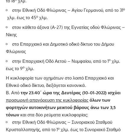
το 18
χλμ.
ο
στην Εθνική Οδό Φλώρινας – Αγίου Γερμανού, από το 31
ο
χλμ. έως το 45
χλμ.
στον κάθετο άξονα (Α-27) της Εγνατίας οδού Φλώρινας –
Νίκης
στο Επαρχιακό και Δημοτικό οδικό δίκτυο του Δήμου
Φλώρινας
ο
στην Επαρχιακή Οδό Αετού – Νυμφαίου, από το 1
χλμ.
ο
έως το 9
χλμ.
Η κυκλοφορία των οχημάτων στο λοιπό Επαρχιακό και
Εθνικό οδικό δίκτυο, διεξάγεται κανονικά.
Β. Από
την 23.40΄ ώρα της Δευτέρας (10-01-2022) ισχύει
προσωρινή απαγόρευση της κυκλοφορίας
όλων των
φορτηγών αυτοκινήτων μεικτού βάρους άνω των 3,5
τόνων
και στα δύο ρεύματα κυκλοφορίας:
στην Εθνική Οδό Φλώρινας – Συνοριακού Σταθμού
ο
Κρυσταλλοπηγής, από το 1
χλμ. έως το Συνοριακό Σταθμό