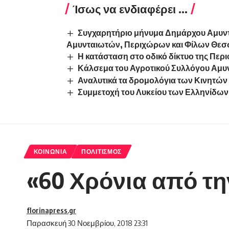
Ίσως να ενδιαφέρει ...
Συγχαρητήριο μήνυμα Δημάρχου Αμυντα
Αμυνταιωτών, Περιχώρων και Φίλων Θεσ
Η κατάσταση στο οδικό δίκτυο της Περ
Κάλσεμα του Αγροτικού Συλλόγου Αμυν
Αναλυτικά τα δρομολόγια των Κινητώ
Συμμετοχή του Λυκείου των Ελληνίδων 
ΚΟΙΝΩΝΊΑ
ΠΟΛΙΤΙΣΜΌΣ
«60 Χρόνια από τ
florinapress.gr
Παρασκευή 30 Νοεμβρίου, 2018 23:31