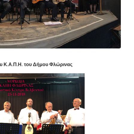
υ Κ.Α.Π.Η. του Δήμου Φλώρινας