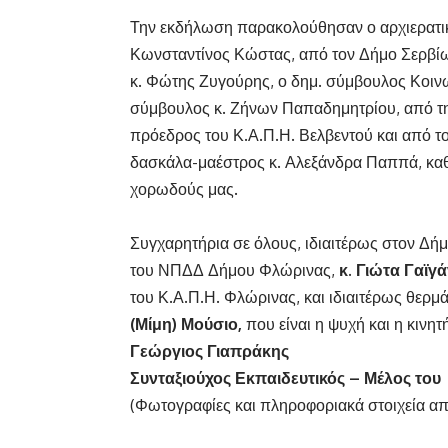
Την εκδήλωση παρακολούθησαν ο αρχιερατι
Κωνσταντίνος Κώστας, από τον Δήμο Σερβί
κ. Φώτης Ζυγούρης, ο δημ. σύμβουλος Κοινω
σύμβουλος κ. Ζήνων Παπαδημητρίου, από τη
πρόεδρος του Κ.Α.Π.Η. Βελβεντού και από τ
δασκάλα-μαέστρος κ. Αλεξάνδρα Παππά, καθ
χορωδούς μας.
Συγχαρητήρια σε όλους, ιδιαιτέρως στον Δ
του ΝΠΔΔ Δήμου Φλώρινας,
κ. Γιώτα Γαϊγά
του Κ.Α.Π.Η. Φλώρινας, και ιδιαιτέρως θερμ
(Μίμη) Μούσιο,
που είναι η ψυχή και η κινη
Γεώργιος Γιαπράκης
Συνταξιούχος Εκπαιδευτικός – Μέλος του
(Φωτογραφίες και πληροφοριακά στοιχεία απ