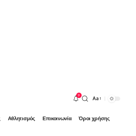
9
Aa
Font
Resizer
ς
Αθλητισμός
Επικοινωνία
Όροι χρήσης