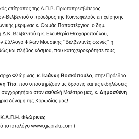
κός επίτροπος της Α.Π.Β. Πρωτοπρεσβύτερος
ων-Βελβεντού ο πρόεδρος της Κοινωφελούς επιχείρησης
νικής μέριμνας κ. Θωμάς Παπαστέργιος, ο δημ.
 Δ.Κ. Βελβεντού η κ. Ελευθερία Θεοχαροπούλου,
ον Σύλλογο Φίλων Μουσικής ‘’Βελβεντινές φωνές’’ η
ώς και πλήθος κόσμου, που καταχειροκρότησε τους
ήμαρχο Φλώρινας,
κ. Ιωάννη Βοσκόπουλο
, στην Πρόεδρο
νη Τίτα
, που υποστηρίζουν τις δράσεις και τις εκδηλώσεις
ά συγχαρητήρια στον αειθαλή Μαέστρο μας, κ.
Δημοσθένη
τήρια δύναμη της Χορωδίας μας!
 Κ.Α.Π.Η. Φλώρινας
ό το ιστολόγο
www.giapraki.com
)