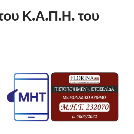
ου Κ.Α.Π.Η. του