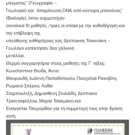
μάγματος” (Γεωγραφία –
Γεωλογία) και ¨Απομόνωση DNA από κύτταρα μπανάνας”
(Βιολογία), όπου συμμετείχαν
συνολικά 10 μαθητές /τριες οι οποίοι με την καθοδήγηση και
την επίβλεψη της
υπεύθυνης καθηγήτριας κας Δέσποινας Τσακνάκη –
Γεωλόγο κατέκτησαν δύο χάλκινα
μετάλλια.
Θερμά συγχαρητήρια στους μαθητές της Γ’ τάξης:
Κωνσταντίνα Θώδα, Άννα
Μαυρουδή, Ιωάννη Παπαδόπουλο, Πασχαλιά Ρακοβίτη,
Ρωμανό Σπέρκο, Λυδία
Σταμπουλτζή, Δημοσθένη Στυλιάδη, Δέσποινα
Τριανταφύλλου, Μαρία Τσακμάκη και
Ευαγγελία Τσαχειρίδου για τη συμμετοχή τους στην δράση
αυτή.