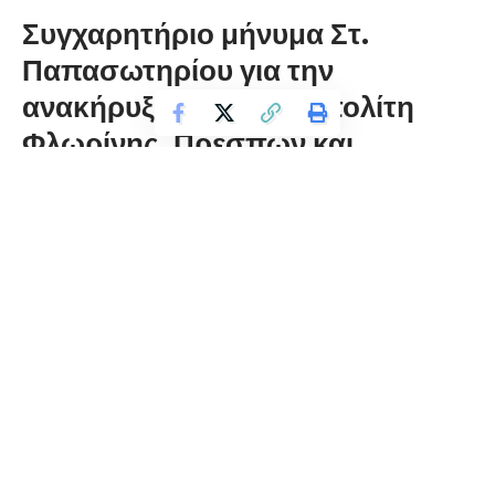
Συγχαρητήριο μήνυμα Στ.
Παπασωτηρίου για την
ανακήρυξη του Μητροπολίτη
Φλωρίνης, Πρεσπών και
Εορδαίας κ. Ειρηναίου σε
Επίτιμο Πρόεδρο του Ιδρύματος
Μπίλλη
florinapress.gr
Πέμπτη 27 Ιουνίου, 2024 14:33