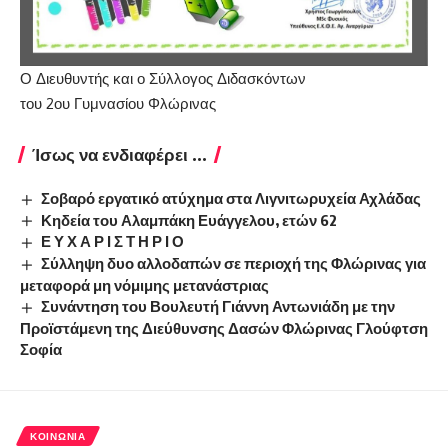
Ο Διευθυντής και ο Σύλλογος Διδασκόντων
του 2ου Γυμνασίου Φλώρινας
Ίσως να ενδιαφέρει ...
Σοβαρό εργατικό ατύχημα στα Λιγνιτωρυχεία Αχλάδας
Κηδεία του Αλαμπάκη Ευάγγελου, ετών 62
Ε Υ Χ Α Ρ Ι Σ Τ Η Ρ Ι Ο
Σύλληψη δυο αλλοδαπών σε περιοχή της Φλώρινας για
μεταφορά μη νόμιμης μετανάστριας
Συνάντηση του Βουλευτή Γιάννη Αντωνιάδη με την
Προϊστάμενη της Διεύθυνσης Δασών Φλώρινας Γλούφτση
Σοφία
ΚΟΙΝΩΝΊΑ