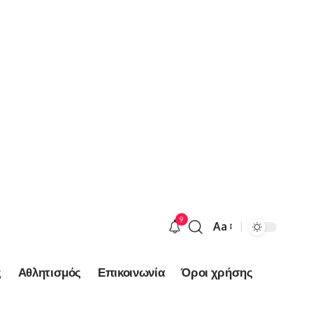
9
Aa
Font
Resizer
ς
Αθλητισμός
Επικοινωνία
Όροι χρήσης