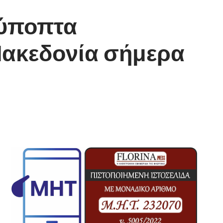
 ύποπτα
Μακεδονία σήμερα