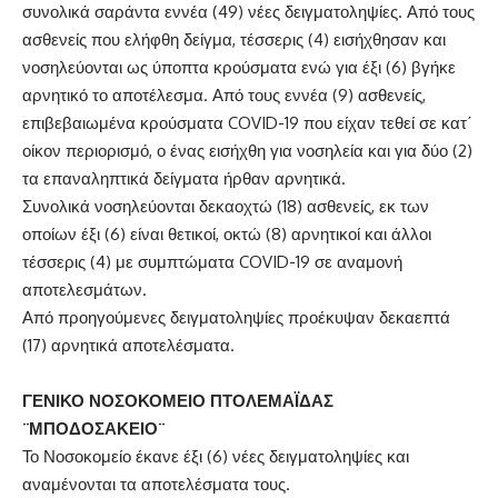
συνολικά σαράντα εννέα (49) νέες δειγματοληψίες. Από τους
ασθενείς που ελήφθη δείγμα, τέσσερις (4) εισήχθησαν και
νοσηλεύονται ως ύποπτα κρούσματα ενώ για έξι (6) βγήκε
αρνητικό το αποτέλεσμα. Από τους εννέα (9) ασθενείς,
επιβεβαιωμένα κρούσματα COVID-19 που είχαν τεθεί σε κατ΄
οίκον περιορισμό, ο ένας εισήχθη για νοσηλεία και για δύο (2)
τα επαναληπτικά δείγματα ήρθαν αρνητικά.
Συνολικά νοσηλεύονται δεκαοχτώ (18) ασθενείς, εκ των
οποίων έξι (6) είναι θετικοί, οκτώ (8) αρνητικοί και άλλοι
τέσσερις (4) με συμπτώματα COVID-19 σε αναμονή
αποτελεσμάτων.
Από προηγούμενες δειγματοληψίες προέκυψαν δεκαεπτά
(17) αρνητικά αποτελέσματα.
ΓΕΝΙΚΟ ΝΟΣΟΚΟΜΕΙΟ ΠΤΟΛΕΜΑΪΔΑΣ
¨ΜΠΟΔΟΣΑΚΕΙΟ¨
Το Νοσοκομείο έκανε έξι (6) νέες δειγματοληψίες και
αναμένονται τα αποτελέσματα τους.