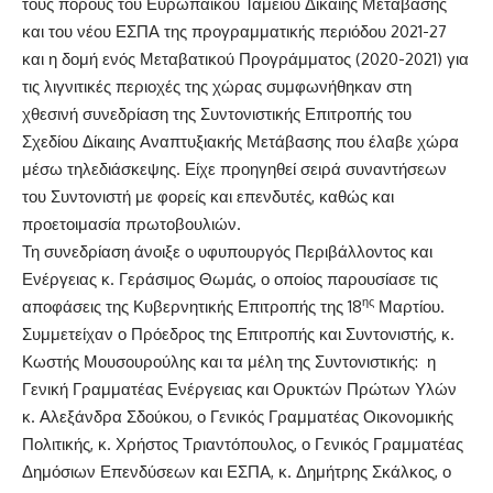
τους πόρους του Ευρωπαϊκού Ταμείου Δίκαιης Μετάβασης
και του νέου ΕΣΠΑ της προγραμματικής περιόδου 2021-27
και η δομή ενός Μεταβατικού Προγράμματος (2020-2021) για
τις λιγνιτικές περιοχές της χώρας συμφωνήθηκαν στη
χθεσινή συνεδρίαση της Συντονιστικής Επιτροπής του
Σχεδίου Δίκαιης Αναπτυξιακής Μετάβασης που έλαβε χώρα
μέσω τηλεδιάσκεψης. Είχε προηγηθεί σειρά συναντήσεων
του Συντονιστή με φορείς και επενδυτές, καθώς και
προετοιμασία πρωτοβουλιών.
Τη συνεδρίαση άνοιξε ο υφυπουργός Περιβάλλοντος και
Ενέργειας κ. Γεράσιμος Θωμάς, ο οποίος παρουσίασε τις
ης
αποφάσεις της Κυβερνητικής Επιτροπής της 18
Μαρτίου.
Συμμετείχαν ο Πρόεδρος της Επιτροπής και Συντονιστής, κ.
Κωστής Μουσουρούλης και τα μέλη της Συντονιστικής: η
Γενική Γραμματέας Ενέργειας και Ορυκτών Πρώτων Υλών
κ. Αλεξάνδρα Σδούκου, ο Γενικός Γραμματέας Οικονομικής
Πολιτικής, κ. Χρήστος Τριαντόπουλος, ο Γενικός Γραμματέας
Δημόσιων Επενδύσεων και ΕΣΠΑ, κ. Δημήτρης Σκάλκος, ο