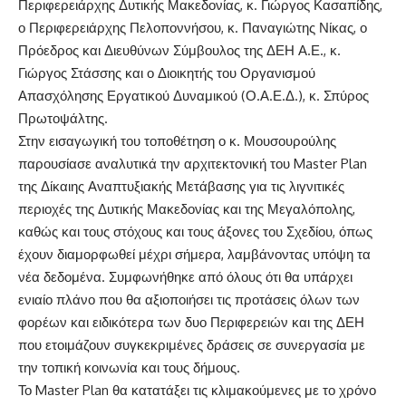
Περιφερειάρχης Δυτικής Μακεδονίας, κ. Γιώργος Κασαπίδης,
ο Περιφερειάρχης Πελοποννήσου, κ. Παναγιώτης Νίκας, ο
Πρόεδρος και Διευθύνων Σύμβουλος της ΔΕΗ Α.Ε., κ.
Γιώργος Στάσσης και ο Διοικητής του Οργανισμού
Απασχόλησης Εργατικού Δυναμικού (Ο.Α.Ε.Δ.), κ. Σπύρος
Πρωτοψάλτης.
Στην εισαγωγική του τοποθέτηση ο κ. Μουσουρούλης
παρουσίασε αναλυτικά την αρχιτεκτονική του Master Plan
της Δίκαιης Αναπτυξιακής Μετάβασης για τις λιγνιτικές
περιοχές της Δυτικής Μακεδονίας και της Μεγαλόπολης,
καθώς και τους στόχους και τους άξονες του Σχεδίου, όπως
έχουν διαμορφωθεί μέχρι σήμερα, λαμβάνοντας υπόψη τα
νέα δεδομένα. Συμφωνήθηκε από όλους ότι θα υπάρχει
ενιαίο πλάνο που θα αξιοποιήσει τις προτάσεις όλων των
φορέων και ειδικότερα των δυο Περιφερειών και της ΔΕΗ
που ετοιμάζουν συγκεκριμένες δράσεις σε συνεργασία με
την τοπική κοινωνία και τους δήμους.
Το Master Plan θα κατατάξει τις κλιμακούμενες με το χρόνο