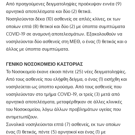
Από προηγούμενες δειγματοληψίες προέκυψαν εννέα (9)
αρνητικά αποτελέσματα και δύο (2) θετικά.
Νοσηλεύονται δέκα (10) ασθενείς σε απλές κλίνες, εκ των
οποίων επτά (8) θετικοί και δύο (2) με ύποπτα συμπτώματα
COVID-19 σε αναμονή αποτελεσμάτων. Εξακολουθούν να
νοσηλεύονται δύο ασθενείς στη ΜΕΘ, ο ένας (1) θετικός και ο
άλλος με ύποπτα συμπτώματα.
ΓΕΝΙΚΟ ΝΟΣΟΚΟΜΕΙΟ ΚΑΣΤΟΡΙΑΣ
Το Νοσοκομείο έκανε είκοσι πέντε (25) νέες δειγματοληψίες.
Από τους ασθενείς που ελήφθη δείγμα, ο ένας (1) εισήχθη και
νοσηλεύεται ως ύποπτο κρούσμα. Από τους ασθενείς που
νοσηλεύονταν στο τμήμα COVID-19, οι τρείς (3) μετά από
αρνητικά αποτελέσματα, μεταφέρθηκαν σε άλλες κλινικές
του Νοσοκομείου, λόγω άλλων προβλημάτων υγείας που
αντιμετωπίζουν.
Συνολικά νοσηλεύονται επτά (7) ασθενείς, εκ των οποίων
ένας (1) θετικός, πέντε (5) αρνητικοί και ένας (1) με