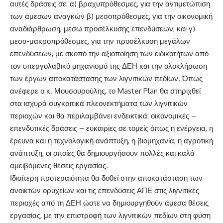
αυτές δράσεις σε: α) βραχυπρόθεσμες, για την αντιμετώπιση
των άμεσων αναγκών β) μεσοπρόθεσμες, για την οικονομική
αναδιάρθρωση, μέσω προσέλκυσης επενδύσεων, και γ)
μεσο-μακροπρόθεσμες, για την προσέλκυση μεγάλων
επενδύσεων, με σκοπό την αξιοποίηση των ειδικοτήτων από
τον υπεργολαβικό μηχανισμό της ΔΕΗ και την ολοκλήρωση
των έργων αποκατάστασης των λιγνιτικών πεδίων. Όπως
ανέφερε ο κ. Μουσουρούλης, το Master Plan θα στηριχθεί
στα ισχυρά συγκριτικά πλεονεκτήματα των λιγνιτικών
περιοχών και θα περιλαμβάνει ενδεικτικά: οικονομικές –
επενδυτικές δράσεις – ευκαιρίες σε τομείς όπως η ενέργεια, η
έρευνα και η τεχνολογική ανάπτυξη, η βιομηχανία, η αγροτική
ανάπτυξη, οι οποίες θα δημιουργήσουν πολλές και καλά
αμειβόμενες θέσεις εργασίας.
Ιδιαίτερη προτεραιότητα θα δοθεί στην αποκατάσταση των
ανοικτών ορυχείων και τις επενδύσεις ΑΠΕ στις λιγνιτικές
περιοχές από τη ΔΕΗ ώστε να δημιουργηθούν άμεσα θέσεις
εργασίας, με την επιστροφή των λιγνιτικών πεδίων στη φύση