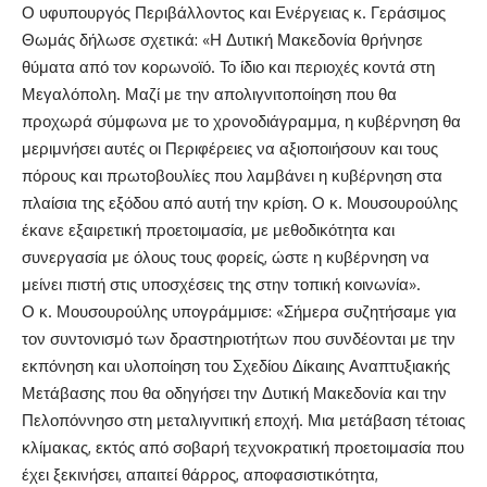
Ο υφυπουργός Περιβάλλοντος και Ενέργειας κ. Γεράσιμος
Θωμάς δήλωσε σχετικά: «Η Δυτική Μακεδονία θρήνησε
θύματα από τον κορωνοϊό. Το ίδιο και περιοχές κοντά στη
Μεγαλόπολη. Μαζί με την απολιγνιτοποίηση που θα
προχωρά σύμφωνα με το χρονοδιάγραμμα, η κυβέρνηση θα
μεριμνήσει αυτές οι Περιφέρειες να αξιοποιήσουν και τους
πόρους και πρωτοβουλίες που λαμβάνει η κυβέρνηση στα
πλαίσια της εξόδου από αυτή την κρίση. Ο κ. Μουσουρούλης
έκανε εξαιρετική προετοιμασία, με μεθοδικότητα και
συνεργασία με όλους τους φορείς, ώστε η κυβέρνηση να
μείνει πιστή στις υποσχέσεις της στην τοπική κοινωνία».
Ο κ. Μουσουρούλης υπογράμμισε: «Σήμερα συζητήσαμε για
τον συντονισμό των δραστηριοτήτων που συνδέονται με την
εκπόνηση και υλοποίηση του Σχεδίου Δίκαιης Αναπτυξιακής
Μετάβασης που θα οδηγήσει την Δυτική Μακεδονία και την
Πελοπόννησο στη μεταλιγνιτική εποχή. Μια μετάβαση τέτοιας
κλίμακας, εκτός από σοβαρή τεχνοκρατική προετοιμασία που
έχει ξεκινήσει, απαιτεί θάρρος, αποφασιστικότητα,