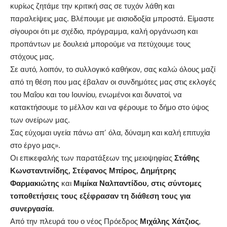
κυρίως ζητάμε την κριτική σας σε τυχόν λάθη και
παραλείψεις μας. Βλέπουμε με αισιοδοξία μπροστά. Είμαστε
σίγουροι ότι με σχέδιο, πρόγραμμα, καλή οργάνωση και
προπάντων με δουλειά μπορούμε να πετύχουμε τους
στόχους μας.
Σε αυτό, λοιπόν, το συλλογικό καθήκον, σας καλώ όλους μαζί
από τη θέση που μας έβαλαν οι συνδημότες μας στις εκλογές
του Μαΐου και του Ιουνίου, ενωμένοι και δυνατοί, να
κατακτήσουμε το μέλλον και να φέρουμε το δήμο στο ύψος
των ονείρων μας.
Σας εύχομαι υγεία πάνω απ’ όλα, δύναμη και καλή επιτυχία
στο έργο μας».
Οι επικεφαλής των παρατάξεων της μειοψηφίας
Στάθης
Κωνσταντινίδης, Στέφανος Μπίρος, Δημήτρης
Φαρμακιώτης
και
Μιμίκα Ναλπαντίδου, στις σύντομες
τοποθετήσεις τους εξέφρασαν τη διάθεση τους για
συνεργασία.
Από την πλευρά του ο νέος Πρόεδρος
Μιχάλης Χάτζιος
,