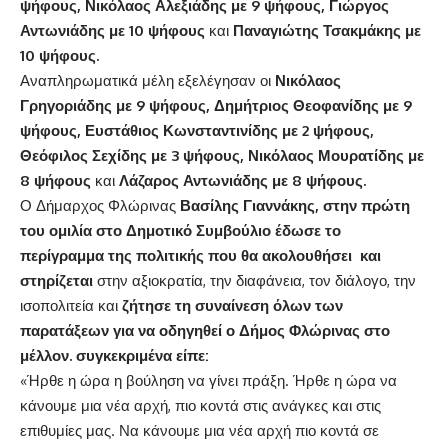
ψήφους, Νικόλαος Αλεξιάδης με 9 ψήφους, Γιώργος
Αντωνιάδης με 10 ψήφους
και
Παναγιώτης Τσακμάκης με
10 ψήφους.
Αναπληρωματικά μέλη εξελέγησαν οι
Νικόλαος
Γρηγοριάδης με 9 ψήφους, Δημήτριος Θεοφανίδης με 9
ψήφους, Ευστάθιος Κωνσταντινίδης με 2 ψήφους,
Θεόφιλος Σεχίδης με 3 ψήφους, Νικόλαος Μουρατίδης με
8 ψήφους
και
Λάζαρος Αντωνιάδης με 8 ψήφους
.
Ο Δήμαρχος Φλώρινας
Βασίλης Γιαννάκης, στην πρώτη
του ομιλία στο Δημοτικό Συμβούλιο έδωσε το
περίγραμμα της πολιτικής που θα ακολουθήσει και
στηρίζεται
στην αξιοκρατία, την διαφάνεια, τον διάλογο, την
ισοπολιτεία και
ζήτησε τη συναίνεση όλων των
παρατάξεων για να οδηγηθεί ο Δήμος Φλώρινας στο
μέλλον. συγκεκριμένα είπε:
«Ήρθε η ώρα η βούληση να γίνει πράξη. Ήρθε η ώρα να
κάνουμε μια νέα αρχή, πιο κοντά στις ανάγκες και στις
επιθυμίες μας. Να κάνουμε μια νέα αρχή πιο κοντά σε