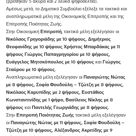
(βρέθηκαν 5 άκυρα και 2 λευκά ψηφοδέλτια).
Αμέσως μετά, το Δημοτικό Συμβούλιο εξέλεξε τα τακτικά και
αναπληρωματικά μέλη της Οικονομικής Επιτροπής και της
Επιτροπής Ποιότητας Ζωής.
Στην Οικονομική
Επιτροπή
, τακτικά μέλη εξελέγησαν οι
Νικόλαος Γρηγοριάδης με 10 ψήφους, Δημήτριος
Θεοφανίδης με 10 ψήφους Χρήστος Μπαρδάκας με 11
ψήφους Γιώργος Παπαγρηγορίου με 10 ψήφους,
Ευάγγελος Μητσκόπουλος με 10 ψήφους
και
Γιώργος
Σταύρου με 10 ψήφους.
Αναπληρωματικά μέλη εξελέγησαν οι
Παναγιώτης Νώτας
με 8 ψήφους, Σοφία Φουδούλη – Τζώτζη με 8 ψήφους,
Νικόλαος Καρυπίδης με 2 ψήφους, Ευστάθιος
Κωνσταντινίδης με 1 ψήφο, Βασίλειος Νίκλης με 8
ψήφους
και
Παντελής Γεωργιάδης με 8 ψήφους
.
Στην
Επιτροπή Ποιότητας Ζωής
τακτικά μέλη εξελέγησαν
οι
Παναγιώτης Νώτας με 11 ψήφους, Σοφία Φουδούλη –
Τζώτζη με 10 ψήφους, Αλέξανδρος Ακριτίδης με 9