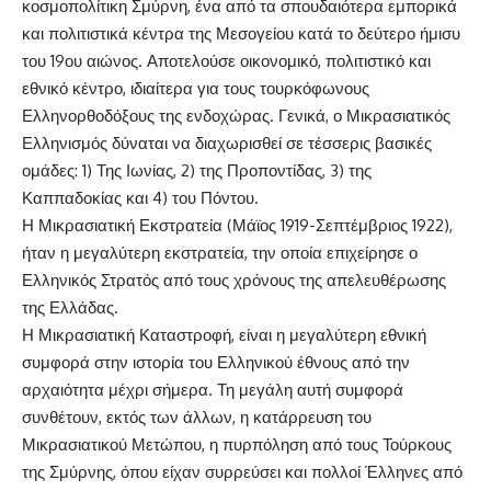
κοσμοπολίτικη Σμύρνη, ένα από τα σπουδαιότερα εμπορικά
και πολιτιστικά κέντρα της Μεσογείου κατά το δεύτερο ήμισυ
του 19ου αιώνος. Αποτελούσε οικονομικό, πολιτιστικό και
εθνικό κέντρο, ιδιαίτερα για τους τουρκόφωνους
Ελληνορθοδόξους της ενδοχώρας. Γενικά, ο Μικρασιατικός
Ελληνισμός δύναται να διαχωρισθεί σε τέσσερις βασικές
ομάδες: 1) Της Ιωνίας, 2) της Προποντίδας, 3) της
Καππαδοκίας και 4) του Πόντου.
Η Μικρασιατική Εκστρατεία (Μάϊος 1919-Σεπτέμβριος 1922),
ήταν η μεγαλύτερη εκστρατεία, την οποία επιχείρησε ο
Ελληνικός Στρατός από τους χρόνους της απελευθέρωσης
της Ελλάδας.
Η Μικρασιατική Καταστροφή, είναι η μεγαλύτερη εθνική
συμφορά στην ιστορία του Ελληνικού έθνους από την
αρχαιότητα μέχρι σήμερα. Τη μεγάλη αυτή συμφορά
συνθέτουν, εκτός των άλλων, η κατάρρευση του
Μικρασιατικού Μετώπου, η πυρπόληση από τους Τούρκους
της Σμύρνης, όπου είχαν συρρεύσει και πολλοί Έλληνες από