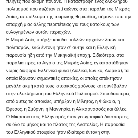
πληγές που ακόμη πονάνε. Η καταστροφή ενός ολοκλήρου
πολιτισμού που κτιζόταν επί αιώνες στα παράλια της Μικράς
Ασίας, αποτέλεσμα της τουρκικής θηριωδίας, σήμανε τότε την
απαρχή μιας άλλης περιπέτειας για τους κατοίκους των
ευλογημένων αυτών περιοχών.
Η Μικρά Ασία, υπήρξε κοιτίδα πολλών αρχαίων λαών και
πολιτισμών, ενώ έντονη ήταν σ’ αυτήν και η Ελληνική
παρουσία ήδη από την Μυκηναϊκή εποχή. Ειδικότερα, στα
παράλια προς το Αιγαίο της Μικράς Ασίας, εγκαταστάθηκαν
νωρίς διάφορα Ελληνικά φύλα (Αιολικά, Ιωνικά, Δωρικά), τα
οποία ίδρυσαν σημαντικές αποικίες, οι οποίες απέκτησαν
μεγάλη ακμή κατά τους ιστορικούς χρόνους και συνέβαλαν
στην ολοκλήρωση του Ελληνικού Πολιτισμού. Σπουδαιότερες
από αυτές τις αποικίες, υπήρξαν η Μίλητος, η Φώκαια, η
Εφεσος, η Σμύρνη, η Μαγνησία, η Αλικαρνασσός και άλλες.
Ο Μικρασιατικός Ελληνισμός ήταν γεωγραφικά διάσπαρτος
σε όλο το μήκος και το πλάτος της Ανατολίας. Η παρουσία
του Ελληνικού στοιχείου ήταν ιδιαίτερα έντονη στην