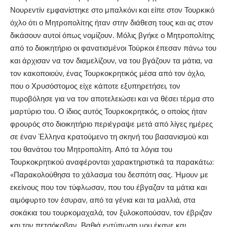
Νουρεντίν εμφανίστηκε στο μπαλκόνι και είπε στον Τουρκικό
όχλο ότι ο Μητροπολίτης ήταν στην διάθεση τους και ας στον
δικάσουν αυτοί όπως νομίζουν. Μόλις βγήκε ο Μητροπολίτης
από το διοικητήριο οι φανατισμένοι Τούρκοι έπεσαν πάνω του
και άρχισαν να τον διαμελίζουν, να του βγάζουν τα μάτια, να
τον κακοποιούν, ένας Τουρκοκρητικός μέσα από τον όχλο,
που ο Χρυσόστομος είχε κάποτε εξυπηρετήσει, τον
πυροβόλησε για να τον αποτελειώσει και να θέσει τέρμα στο
μαρτύριο του. Ο ίδιος αυτός Τουρκοκρητικός, ο οποίος ήταν
φρουρός στο διοικητήριο περιέγραψε μετά από λίγες ημέρες
σε έναν Έλληνα κρατούμενο τη σκηνή του βασανισμού και
του θανάτου του Μητροπολίτη. Από τα λόγια του
Τουρκοκρητικού αναφέρονται χαρακτηριστικά τα παρακάτω:
«Παρακολούθησα το χάλασμα του δεσπότη σας. Ήμουν με
εκείνους που τον τύφλωσαν, που του έβγαζαν τα μάτια και
αιμόφυρτο τον έσυραν, από τα γένια και τα μαλλιά, στα
σοκάκια του τουρκομαχαλά, τον ξυλοκοπούσαν, τον έβριζαν
και τον πετσόκοβαν. Βαθιά εντύπωση μου έκανε και