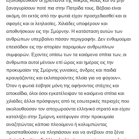
εξολοθρευθούν οι χριστιανοί της Μικράς Ασίας και να μην
ξαναγυρίσουν ποτέ πια στην Πατρίδα τους. Βέβαιο είναι
ακόμη, ότι εκτός από την φωτιά είχαν προσχεδιασθεί και οι
σφαγές και οι λεηλασίες. Χιλιάδες υποφέρουν και
αποθνήσκουν εις την Σμύρνην. Η κατάσταση αυτών των
ανθρώπων υπερβαίνει πάσαν περιγραφήν. Δεν ενθυμούμαι
επεισόδιον εις την ιστορίαν παρομοίων ανθρωπίνων
συμφορών. Εχοντες οπίσω των τα καιόμενα σπίτια των, οι
άνθρωποι αυτοί μένουν επί ώρας και ημέρας εις την
προκυμαίαν της Σμύρνης γυναίκες, άνδρες και παιδιά
κραυγάζοντες και εκλιπαρούντες πλοία για να φύγουν».
Όταν η φωτιά έσβησε μόνη της αφήνοντας στάχτες και
αποκαΐδια, όλοι όσοι εγκατέλειψαν τα καιόμενα σπίτια και
χιλιάδες άλλοι πρόσφυγες από τις εσωτερικές περιοχές που
ακολουθούσαν τον αποχωρούντα ελληνικό στρατό και είχαν
καταλήξει στην Σμύρνη, κατέφυγαν στην προκυμαία
αναζητώντας κάποιο πλεούμενο ή κολυμπώντας
προσπαθούσαν να πλησιάσουν και να ανέβουν στα ξένα