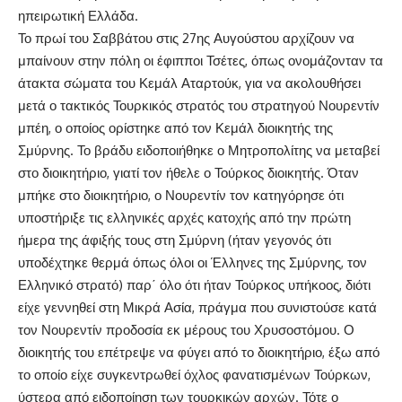
ηπειρωτική Ελλάδα.
Το πρωί του Σαββάτου στις 27ης Αυγούστου αρχίζουν να
μπαίνουν στην πόλη οι έφιπποι Τσέτες, όπως ονομάζονταν τα
άτακτα σώματα του Κεμάλ Αταρτούκ, για να ακολουθήσει
μετά ο τακτικός Τουρκικός στρατός του στρατηγού Νουρεντίν
μπέη, ο οποίος ορίστηκε από τον Κεμάλ διοικητής της
Σμύρνης. Το βράδυ ειδοποιήθηκε ο Μητροπολίτης να μεταβεί
στο διοικητήριο, γιατί τον ήθελε ο Τούρκος διοικητής. Όταν
μπήκε στο διοικητήριο, ο Νουρεντίν τον κατηγόρησε ότι
υποστήριξε τις ελληνικές αρχές κατοχής από την πρώτη
ήμερα της άφιξής τους στη Σμύρνη (ήταν γεγονός ότι
υποδέχτηκε θερμά όπως όλοι οι Έλληνες της Σμύρνης, τον
Ελληνικό στρατό) παρ΄ όλο ότι ήταν Τούρκος υπήκοος, διότι
είχε γεννηθεί στη Μικρά Ασία, πράγμα που συνιστούσε κατά
τον Νουρεντίν προδοσία εκ μέρους του Χρυσοστόμου. Ο
διοικητής του επέτρεψε να φύγει από το διοικητήριο, έξω από
το οποίο είχε συγκεντρωθεί όχλος φανατισμένων Τούρκων,
ύστερα από ειδοποίηση των τουρκικών αρχών. Τότε ο