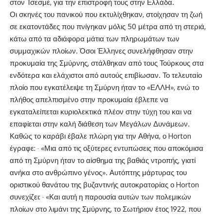
στον Τσεσμέ, για την επιστροφή τους στην Ελλάδα.
Οι σκηνές του πανικού που εκτυλίχθηκαν, στοίχησαν τη ζωή
σε εκατοντάδες που πνίγηκαν μόλις 50 μέτρα από τη στεριά,
κάτω από τα αδιάφορα μάτια των πληρωμάτων των
συμμαχικών πλοίων. Όσοι Έλληνες συνελήφθησαν στην
προκυμαία της Σμύρνης, στάλθηκαν από τους Τούρκους στα
ενδότερα και ελάχιστοι από αυτούς επιβίωσαν. Το τελευταίο
πλοίο που εγκατέλειψε τη Σμύρνη ήταν το «ΕΛΛΗ», ενώ το
πλήθος απελπισμένο στην προκυμαία έβλεπε να
εγκαταλείπεται κυριολεκτικά πλέον στην τύχη του και να
επαφίεται στην καλή διάθεση των Μεγάλων Δυνάμεων.
Καθώς το καράβι έβαλε πλώρη για την Αθήνα, ο Horton
έγραφε: · «Μια από τις οξύτερες εντυπώσεις που αποκόμισα
από τη Σμύρνη ήταν το αίσθημα της βαθιάς ντροπής, γιατί
ανήκα στο ανθρώπινο γένος». Αυτόπτης μάρτυρας του
οριστικού θανάτου της βυζαντινής αυτοκρατορίας ο Horton
συνεχίζει: · «Και αυτή η παρουσία αυτών των πολεμικών
πλοίων στο λιμάνι της Σμύρνης, το Σωτήριον έτος 1922, που