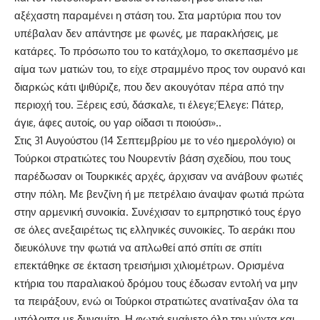
αξέχαστη παραμένει η στάση του. Στα μαρτύρια που τον
υπέβαλαν δεν απάντησε με φωνές, με παρακλήσεις, με
κατάρες. Το πρόσωπο του το κατάχλομο, το σκεπασμένο με
αίμα των ματιών του, το είχε στραμμένο προς τον ουρανό και
διαρκώς κάτι ψιθύριζε, που δεν ακουγόταν πέρα από την
περιοχή του. Ξέρεις εσύ, δάσκαλε, τι έλεγε;Έλεγε: Πάτερ,
άγιε, άφες αυτοίς, ου γαρ οίδασι τι ποιούσι»..
Στις 31 Αυγούστου (14 Σεπτεμβρίου με το νέο ημερολόγιο) οι
Τούρκοι στρατιώτες του Νουρεντίν βάση σχεδίου, που τους
παρέδωσαν οι Τουρκικές αρχές, άρχισαν να ανάβουν φωτιές
στην πόλη. Με βενζίνη ή με πετρέλαιο άναψαν φωτιά πρώτα
στην αρμενική συνοικία. Συνέχισαν το εμπρηστικό τους έργο
σε όλες ανεξαιρέτως τις ελληνικές συνοικίες. Το αεράκι που
διευκόλυνε την φωτιά να απλωθεί από σπίτι σε σπίτι
επεκτάθηκε σε έκταση τρεισήμισι χιλιομέτρων. Ορισμένα
κτήρια του παραλιακού δρόμου τους έδωσαν εντολή να μην
τα πειράξουν, ενώ οι Τούρκοι στρατιώτες ανατίναξαν όλα τα
υπόλοιπα με δυναμίτη. Η φωτιά εμαίνετο όλη την νύχτα και