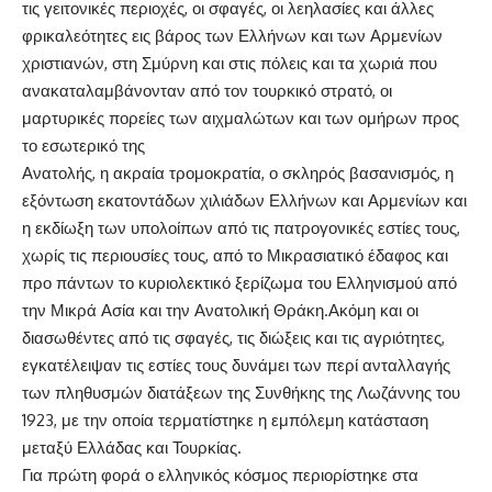
τις γειτονικές περιοχές, οι σφαγές, οι λεηλασίες και άλλες
φρικαλεότητες εις βάρος των Ελλήνων και των Αρμενίων
χριστιανών, στη Σμύρνη και στις πόλεις και τα χωριά που
ανακαταλαμβάνονταν από τον τουρκικό στρατό, οι
μαρτυρικές πορείες των αιχμαλώτων και των ομήρων προς
το εσωτερικό της
Ανατολής, η ακραία τρομοκρατία, ο σκληρός βασανισμός, η
εξόντωση εκατοντάδων χιλιάδων Ελλήνων και Αρμενίων και
η εκδίωξη των υπολοίπων από τις πατρογονικές εστίες τους,
χωρίς τις περιουσίες τους, από το Μικρασιατικό έδαφος και
προ πάντων το κυριολεκτικό ξερίζωμα του Ελληνισμού από
την Μικρά Ασία και την Ανατολική Θράκη.Ακόμη και οι
διασωθέντες από τις σφαγές, τις διώξεις και τις αγριότητες,
εγκατέλειψαν τις εστίες τους δυνάμει των περί ανταλλαγής
των πληθυσμών διατάξεων της Συνθήκης της Λωζάννης του
1923, με την οποία τερματίστηκε η εμπόλεμη κατάσταση
μεταξύ Ελλάδας και Τουρκίας.
Για πρώτη φορά ο ελληνικός κόσμος περιορίστηκε στα