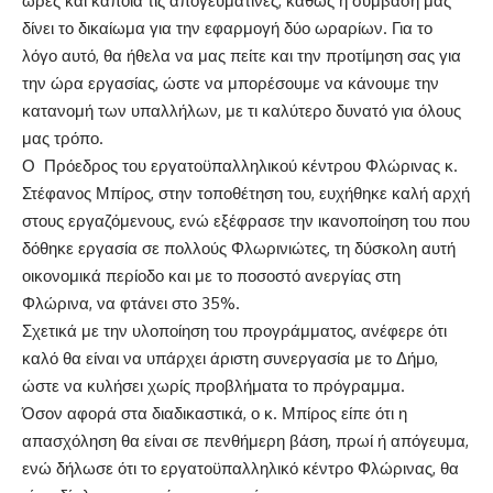
ώρες και κάποια τις απογευματινές, καθώς η σύμβαση μας
δίνει το δικαίωμα για την εφαρμογή δύο ωραρίων. Για το
λόγο αυτό, θα ήθελα να μας πείτε και την προτίμηση σας για
την ώρα εργασίας, ώστε να μπορέσουμε να κάνουμε την
κατανομή των υπαλλήλων, με τι καλύτερο δυνατό για όλους
μας τρόπο.
Ο Πρόεδρος του εργατοϋπαλληλικού κέντρου Φλώρινας κ.
Στέφανος Μπίρος, στην τοποθέτηση του, ευχήθηκε καλή αρχή
στους εργαζόμενους, ενώ εξέφρασε την ικανοποίηση του που
δόθηκε εργασία σε πολλούς Φλωρινιώτες, τη δύσκολη αυτή
οικονομικά περίοδο και με το ποσοστό ανεργίας στη
Φλώρινα, να φτάνει στο 35%.
Σχετικά με την υλοποίηση του προγράμματος, ανέφερε ότι
καλό θα είναι να υπάρχει άριστη συνεργασία με το Δήμο,
ώστε να κυλήσει χωρίς προβλήματα το πρόγραμμα.
Όσον αφορά στα διαδικαστικά, ο κ. Μπίρος είπε ότι η
απασχόληση θα είναι σε πενθήμερη βάση, πρωί ή απόγευμα,
ενώ δήλωσε ότι το εργατοϋπαλληλικό κέντρο Φλώρινας, θα