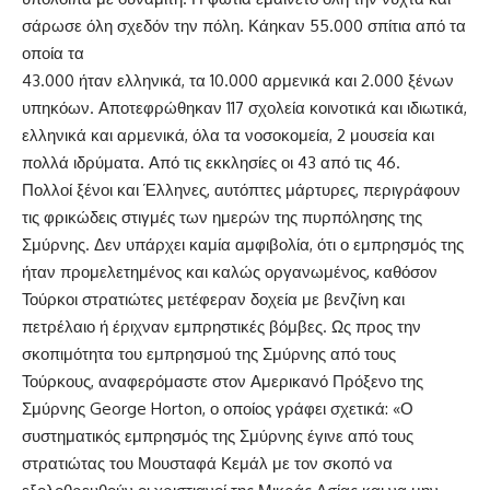
σάρωσε όλη σχεδόν την πόλη. Κάηκαν 55.000 σπίτια από τα
οποία τα
43.000 ήταν ελληνικά, τα 10.000 αρμενικά και 2.000 ξένων
υπηκόων. Αποτεφρώθηκαν 117 σχολεία κοινοτικά και ιδιωτικά,
ελληνικά και αρμενικά, όλα τα νοσοκομεία, 2 μουσεία και
πολλά ιδρύματα. Από τις εκκλησίες οι 43 από τις 46.
Πολλοί ξένοι και Έλληνες, αυτόπτες μάρτυρες, περιγράφουν
τις φρικώδεις στιγμές των ημερών της πυρπόλησης της
Σμύρνης. Δεν υπάρχει καμία αμφιβολία, ότι ο εμπρησμός της
ήταν προμελετημένος και καλώς οργανωμένος, καθόσον
Τούρκοι στρατιώτες μετέφεραν δοχεία με βενζίνη και
πετρέλαιο ή έριχναν εμπρηστικές βόμβες. Ως προς την
σκοπιμότητα του εμπρησμού της Σμύρνης από τους
Τούρκους, αναφερόμαστε στον Αμερικανό Πρόξενο της
Σμύρνης George Horton, ο οποίος γράφει σχετικά: «Ο
συστηματικός εμπρησμός της Σμύρνης έγινε από τους
στρατιώτας του Μουσταφά Κεμάλ με τον σκοπό να