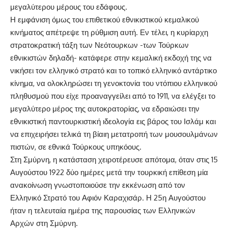
μεγαλύτερου μέρους του εδάφους.
Η εμφάνιση όμως του επιθετικού εθνικιστικού κεμαλικού
κινήματος απέτρεψε τη ρύθμιση αυτή. Εν τέλει, η κυρίαρχη
στρατοκρατική τάξη των Νεότουρκων -των Τούρκων
εθνικιστών δηλαδή- κατάφερε στην κεμαλική εκδοχή της να
νικήσει τον ελληνικό στρατό και το τοπικό ελληνικό αντάρτικο
κίνημα, να ολοκληρώσει τη γενοκτονία του ντόπιου ελληνικού
πληθυσμού που είχε προαναγγείλει από το 1911, να ελέγξει το
μεγαλύτερο μέρος της αυτοκρατορίας, να εδραιώσει την
εθνικιστική παντουρκιστική ιδεολογία εις βάρος του Ισλάμ και
να επιχειρήσει τελικά τη βίαιη μετατροπή των μουσουλμάνων
πιστών, σε εθνικά Τούρκους υπηκόους.
Στη Σμύρνη, η κατάσταση χειροτέρευσε απότομα, όταν στις 15
Αυγούστου 1922 δύο ημέρες μετά την τουρκική επίθεση μία
ανακοίνωση γνωστοποιούσε την εκκένωση από τον
Ελληνικό Στρατό του Αφιόν Καραχισάρ. Η 25η Αυγούστου
ήταν η τελευταία ημέρα της παρουσίας των Ελληνικών
Αρχών στη Σμύρνη.