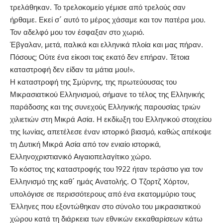
τρελάθηκαν. Το τρελοκομείο γέμισε από τρελούς σαν
ήρθαμε. Εκεί σ´ αυτό το μέρος χάσαμε και τον πατέρα μου.
Τον αδελφό μου τον έσφαξαν στο χωριό.
Έβγαλαν, μετά, ιταλικά και ελληνικά πλοία και μας πήραν.
Πόσους; Ούτε ένα είκοσι τοις εκατό δεν επήραν. Τέτοια
καταστροφή δεν είδαν τα μάτια μου!».
Η καταστροφή της Σμύρνης, της πρωτεύουσας του
Μικρασιατικού Ελληνισμού, σήμανε το τέλος της Ελληνικής
παράδοσης και της συνεχούς Ελληνικής παρουσίας τριών
χιλιετιών στη Μικρά Ασία. Η εκδίωξη του Ελληνικού στοιχείου
της Ιωνίας, απετέλεσε έναν ιστορικό βιασμό, καθώς απέκοψε
τη Δυτική Μικρά Ασία από τον ενιαίο ιστορικά,
Ελληνοχριστιανικό Αιγαιοπελαγίτικο χώρο.
Το κόστος της καταστροφής του 1922 ήταν τεράστιο για τον
Ελληνισμό της καθ´ ημάς Ανατολής. Ο Τζορτζ Χόρτον,
υπολόγισε σε περισσότερους από ένα εκατομμύριο τους
Έλληνες που εξοντώθηκαν στο σύνολο του μικρασιατικού
χώρου κατά τη διάρκεια των εθνικών εκκαθαρίσεων κάτω