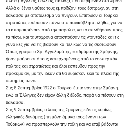
πλοία ( Αγγλίας, Γαλλίας, Ιταλίας), που περίμεναν στο λιμάνι.
Αλλά οι ξένοι ναύτες τους εμπόδιζαν, τους έσπρωχναν στη
θάλασσα με αποτέλεσμα να πνιγούν. Επιπλέον οι Τούρκοι
στρατιώτες επέπεσαν πάνω στο πανικόβλητο πλήθος για να
το απομακρύνουν από την παραλία, να το απωθήσουν προς
τα πίσω, και ταυτόχρονα αποσπούσαν τις νταντάδες και τις
γυναίκες για να τις βιάσουν και τελικώς να τις σκοτώσουν.
Όπως γράφει ο Χρ. Αγγελομάτης, «οι δρόμοι της Σμύρνης,
ήσαν μαύροι από τους κατερχομένους από το εσωτερικόν
πολίτας και στρατιώτας και όλοι έσπευδον προς την
προκυμαίαν, με την ιδέαν ότι θα εύρισκον εκεί τα πλοία της
σωτηρίας των».
Στις 8 Σεπτεμβρίου 1922 οι Τούρκοι έμπαιναν στην Σμύρνη,
ενώ οι Έλληνες δεν είχαν άλλη διέξοδο, παρά να πέσουν στη
θάλασσα.
Στις 9 Σεπτεμβρίου, ο λαός της Σμύρνης είδε τις κυρίως
ελληνικές δυνάμεις ( τη μόνη άμυνα τους έναντι των
Τούρκων) να προσπερνούν την πόλη και να επιβιβάζονται