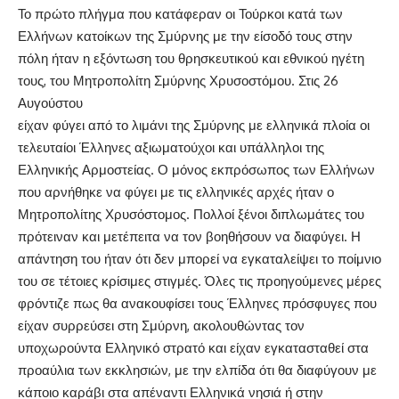
Το πρώτο πλήγμα που κατάφεραν οι Τούρκοι κατά των
Ελλήνων κατοίκων της Σμύρνης με την είσοδό τους στην
πόλη ήταν η εξόντωση του θρησκευτικού και εθνικού ηγέτη
τους, του Μητροπολίτη Σμύρνης Χρυσοστόμου. Στις 26
Αυγούστου
είχαν φύγει από το λιμάνι της Σμύρνης με ελληνικά πλοία οι
τελευταίοι Έλληνες αξιωματούχοι και υπάλληλοι της
Ελληνικής Αρμοστείας. Ο μόνος εκπρόσωπος των Ελλήνων
που αρνήθηκε να φύγει με τις ελληνικές αρχές ήταν ο
Μητροπολίτης Χρυσόστομος. Πολλοί ξένοι διπλωμάτες του
πρότειναν και μετέπειτα να τον βοηθήσουν να διαφύγει. Η
απάντηση του ήταν ότι δεν μπορεί να εγκαταλείψει το ποίμνιο
του σε τέτοιες κρίσιμες στιγμές. Όλες τις προηγούμενες μέρες
φρόντιζε πως θα ανακουφίσει τους Έλληνες πρόσφυγες που
είχαν συρρεύσει στη Σμύρνη, ακολουθώντας τον
υποχωρούντα Ελληνικό στρατό και είχαν εγκατασταθεί στα
προαύλια των εκκλησιών, με την ελπίδα ότι θα διαφύγουν με
κάποιο καράβι στα απέναντι Ελληνικά νησιά ή στην