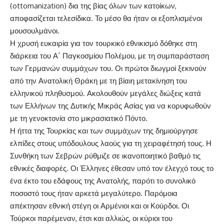
(ottomanization) δια της βίας όλων των κατοίκων,
αποφασίζεται τελεσίδικα. Το μέσο θα ήταν οι εξοπλισμένοι
μουσουλμάνοι.
Η χρυσή ευκαιρία για τον τουρκικό εθνικισμό δόθηκε στη
διάρκεια του Α´ Παγκοσμίου Πολέμου, με τη συμπαράσταση
των Γερμανών συμμάχων του. Οι πρώτοι διωγμοί ξεκινούν
από την Ανατολική Θράκη με τη βίαιη μετακίνηση του
ελληνικού πληθυσμού. Ακολουθούν μεγάλες διώξεις κατά
των Ελλήνων της Δυτικής Μικράς Ασίας για να κορυφωθούν
με τη γενοκτονία στο μικρασιατικό Πόντο.
Η ήττα της Τουρκίας και των συμμάχων της δημιούργησε
ελπίδες στους υπόδουλους λαούς για τη χειραφέτησή τους. Η
Συνθήκη των Σεβρών ρύθμιζε σε ικανοποιητικό βαθμό τις
εθνικές διαφορές. Οι Έλληνες έθεσαν υπό τον έλεγχό τους το
ένα έκτο του εδάφους της Ανατολής, παρότι το συνολικό
ποσοστό τους ήταν αρκετά μεγαλύτερο. Παρόμοια
απέκτησαν εθνική στέγη οι Αρμένιοι και οι Κούρδοι. Οι
Τούρκοι παρέμεναν, έτσι και αλλιώς, οι κύριοι του