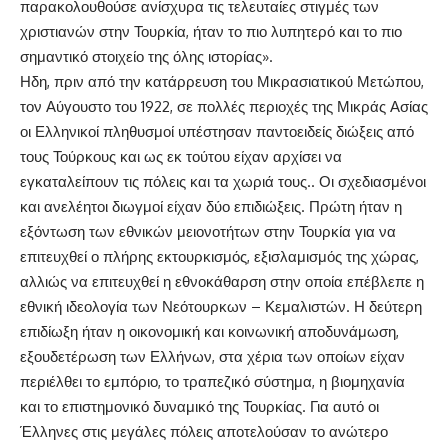
παρακολουθούσε ανίσχυρα τις τελευταίες στιγμές των
χριστιανών στην Τουρκία, ήταν το πιο λυπητερό και το πιο
σημαντικό στοιχείο της όλης ιστορίας».
Ηδη, πριν από την κατάρρευση του Μικρασιατικού Μετώπου,
τον Αύγουστο του 1922, σε πολλές περιοχές της Μικράς Ασίας
οι Ελληνικοί πληθυσμοί υπέστησαν παντοειδείς διώξεις από
τους Τούρκους και ως εκ τούτου είχαν αρχίσει να
εγκαταλείπουν τις πόλεις και τα χωριά τους.. Οι σχεδιασμένοι
και ανελέητοι διωγμοί είχαν δύο επιδιώξεις. Πρώτη ήταν η
εξόντωση των εθνικών μειονοτήτων στην Τουρκία για να
επιτευχθεί ο πλήρης εκτουρκισμός, εξισλαμισμός της χώρας,
αλλιώς να επιτευχθεί η εθνοκάθαρση στην οποία επέβλεπε η
εθνική ιδεολογία των Νεότουρκων – Κεμαλιστών. Η δεύτερη
επιδίωξη ήταν η οικονομική και κοινωνική αποδυνάμωση,
εξουδετέρωση των Ελλήνων, στα χέρια των οποίων είχαν
περιέλθει το εμπόριο, το τραπεζικό σύστημα, η βιομηχανία
και το επιστημονικό δυναμικό της Τουρκίας. Για αυτό οι
Έλληνες στις μεγάλες πόλεις αποτελούσαν το ανώτερο