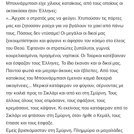
Μπουνάρμπασι είχε χίλιους κατοίκους, από τους οποίους οι
οκτακόσιοι ήταν Έλληνες:
«…Άρχισε ο στρατός μας να φεύγει. Χτυπούσαν τις πόρτες
μας και ζητούσαν ρούχα για να βγάλουν το χακί από πάνω
τους. Πόσους δεν ντύσαμε! Οι μεγάλοι οι δικοί μας
ξεκουμπίστηκαν και φύγανε κι άφησαν τον κόσμο στο έλεος
του Θεού. Έφταναν οι στρατιώτες ξυπόλυτοι, γυμνοί,
κουρελιασμένοι, πρησμένοι, νηστικοί. Οι Τούρκοι κατέβαιναν
και έσφαζαν τους Έλληνες. Το ίδιο έκαναν και οι δικοί μας.
Παντού φωτιά και μαχαίρι άκουες και έβλεπες. Από τους
κατοίκους του Μπουνάρμπασι έμειναν καμιά δεκαριά
οικογένειες… Μερικοί κατάφεραν να φύγουν, σέρνοντας με
την κοιλιά προς το Σικλάρι και από κει στη Σμύρνη. Τους
άλλους όλους τους ατιμάσανε, τους σφάξανε, τους
κρεμάσανε, τους κάψανε. Κι εκείνους που κατάφεραν από το
Σικλάρι να φτάσουν στη Σμύρνη, όταν ήρθε ο Κεμάλ, τους
έπιασε και τους έσφαξε.
Εμείς βρισκόμασταν στη Σμύρνη. Πλημμύρα οι μαχαλάδες