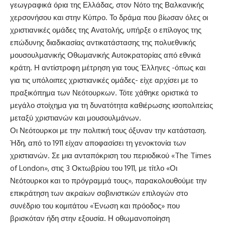
γεωγραφικά όρια της Ελλάδας, στον Νότο της Βαλκανικής
χερσονήσου και στην Κύπρο. Το δράμα που βίωσαν όλες οι
χριστιανικές ομάδες της Ανατολής, υπήρξε ο επίλογος της
επώδυνης διαδικασίας αντικατάστασης της πολυεθνικής
μουσουλμανικής Οθωμανικής Αυτοκρατορίας από εθνικά
κράτη. Η αντίστροφη μέτρηση για τους Έλληνες -όπως και
για τις υπόλοιπες χριστιανικές ομάδες- είχε αρχίσει με το
πραξικόπημα των Νεότουρκων. Τότε χάθηκε οριστικά το
μεγάλο στοίχημα για τη δυνατότητα καθιέρωσης ισοπολιτείας
μεταξύ χριστιανών και μουσουλμάνων.
Οι Νεότουρκοι με την πολιτική τους όξυναν την κατάσταση.
Ήδη, από το 1911 είχαν αποφασίσει τη γενοκτονία των
χριστιανών. Σε μια ανταπόκριση του περιοδικού «The Times
of London», στις 3 Οκτωβρίου του 1911, με τίτλο «Οι
Νεότουρκοι και το πρόγραμμά τους», παρακολουθούμε την
επικράτηση των ακραίων σοβινιστικών επιλογών στο
συνέδριο του κομιτάτου «Ένωση και πρόοδος» που
βρισκόταν ήδη στην εξουσία. Η οθωμανοποίηση