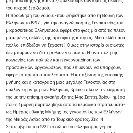
μικρασιατικής γης και να ξεφυλλίσουμε σύντομα τις σελίδες
του πικρού ξεριζωμού.
Η προώθηση του νόμου, -που ψηφίστηκε από τη Βουλή των
Ελλήνων το 1997-, για την αναγνώριση της Γενοκτονίας του
μικρασιατικού Ελληνισμού, έφερε στο φως μια από τις πλέον
ματωμένες σελίδες της πρόσφατης ιστορίας. Μια σελίδα που
πολλοί επιδίωξαν να ξεχαστεί. Όμως στην ιστορία οι σιωπές
δεν μπορούν να διατηρηθούν για πάντα. Η ανάπτυξη της
κοινωνίας των πολιτών και η ενεργοποίηση των
προσφυγικών οργανώσεων, που επιμένουν να υπάρχουν,
έφερε τα πρώτα αποτελέσματα. Η καταξίωση της ιστορικής
μνήμης και η καταγραφή μιας μεγάλης Γενοκτονίας στη
συλλογική μνήμη των Ελλήνων, βρίσκει πλέον την έκφρασή
της με την επίσημη ανακήρυξη της 14ης Σεπτεμβρίου -ημέρα
που η Σμύρνη πυρπολήθηκε από τα κεμαλικά στρατεύματα-
ως Ημέρας εθνικής Μνήμης της γενοκτονίας των Ελλήνων
της Μικράς Ασίας από το Τουρκικό κράτος. Στις 14
Σεπτεμβρίου του 1922 το σώμα του ελληνισμού γέμισε