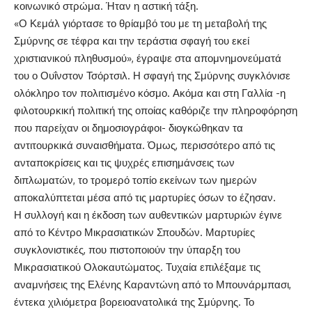
κοινωνικό στρώμα. Ήταν η αστική τάξη.
«Ο Κεμάλ γιόρτασε το θρίαμβό του με τη μεταβολή της
Σμύρνης σε τέφρα και την τεράστια σφαγή του εκεί
χριστιανικού πληθυσμού», έγραψε στα απομνημονεύματά
του ο Ουΐνστον Τσόρτσιλ. Η σφαγή της Σμύρνης συγκλόνισε
ολόκληρο τον πολιτισμένο κόσμο. Ακόμα και στη Γαλλία -η
φιλοτουρκική πολιτική της οποίας καθόριζε την πληροφόρηση
που παρείχαν οι δημοσιογράφοι- διογκώθηκαν τα
αντιτουρκικά συναισθήματα. Όμως, περισσότερο από τις
ανταποκρίσεις και τις ψυχρές επισημάνσεις των
διπλωματών, το τρομερό τοπίο εκείνων των ημερών
αποκαλύπτεται μέσα από τις μαρτυρίες όσων το έζησαν.
Η συλλογή και η έκδοση των αυθεντικών μαρτυριών έγινε
από το Κέντρο Μικρασιατικών Σπουδών. Μαρτυρίες
συγκλονιστικές, που πιστοποιούν την ύπαρξη του
Μικρασιατικού Ολοκαυτώματος. Τυχαία επιλέξαμε τις
αναμνήσεις της Ελένης Καραντώνη από το Μπουνάρμπασι,
έντεκα χιλιόμετρα βορειοανατολικά της Σμύρνης. Το