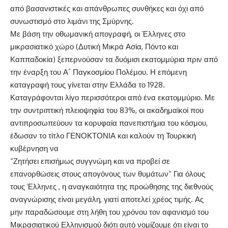
από βασανιστικές και απάνθρωπες συνθήκες και όχι από
συνωστισμό στο λιμάνι της Σμύρνης.
Με βάση την οθωμανική απογραφή, οι Έλληνες στο
μικρασιατικό χώρο (Δυτική Μικρά Ασία, Πόντο και
Καππαδοκία) ξεπερνούσαν τα δυόμισι εκατομμύρια πριν από
την έναρξη του Α´ Παγκοσμίου Πολέμου. Η επόμενη
καταγραφή τους γίνεται στην Ελλάδα το 1928.
Καταγράφονται λίγο περισσότεροι από ένα εκατομμύριο. Με
την συντριπτική πλειοψηφία του 83%, οι ακαδημαϊκοί που
αντιπροσωπεύουν τα κορυφαία πανεπιστήμια του κόσμου,
έδωσαν το τίτλο ΓΕΝΟΚΤΟΝΙΑ και καλούν τη Τουρκική
κυβέρνηση να
“Ζητήσει επισήμως συγγνώμη και να προβεί σε
επανορθώσεις στους απογόνους των θυμάτων” Για όλους
τους Έλληνες , η αναγκαιότητα της προώθησης της διεθνούς
αναγνώρισης είναι μεγάλη, γιατί αποτελεί χρέος τιμής. Ας
μην παραδώσουμε στη λήθη του χρόνου τον αφανισμό του
Μικρασιατικού Ελληνισμού διότι αυτό νομίζουμε ότι είναι το