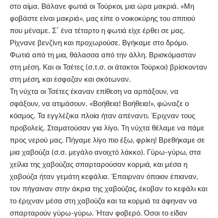
στο αίμα. Βάλανε φωτιά οι Τούρκοι, μια ώρα μακριά. «Μη
φοβάστε είναι μακριά», μας είπε ο νοικοκύρης του σπιτιού
που μέναμε. Σ´ ένα τέταρτο η φωτιά είχε έρθει σε μας.
Ρίχνανε βενζίνη και προχωρούσε. Βγήκαμε στο δρόμο.
Φωτιά από τη μια, θάλασσα από την άλλη. Βρισκόμασταν
στη μέση. Και οι Τσέτες (σ.τ.σ. οι άτακτοι Τούρκοι) βρίσκονταν
στη μέση, και έσφαζαν και σκότωναν.
Τη νύχτα οι Τσέτες έκαναν επίθεση να αρπάξουν, να
σφάξουν, να ατιμάσουν. «Βοήθεια! Βοήθεια!», φώναζε ο
κόσμος. Τα εγγλέζικα πλοία ήταν απέναντι. Έριχναν τους
προβολείς. Σταματούσαν για λίγο. Τη νύχτα θέλαμε να πάμε
προς νερού μας. Πήγαμε λίγο πιο έξω, φρίκη! Βρεθήκαμε σε
μια χαβούζα (σ.σ. μεγάλο ανοιχτό λάκκο). Γύρω-γύρω, στα
χείλια της χαβούζας σπαρταρούσαν κορμιά, και μέσα η
χαβούζα ήταν γεμάτη κεφάλια. Έπαιρναν όποιον έπιαναν,
τον πήγαιναν στην άκρια της χαβούζας, έκοβαν το κεφάλι και
το έριχναν μέσα στη χαβούζα και τα κορμιά τα άφηναν να
σπαρταρούν γύρω-γύρω. Ήταν φοβερό. Όσοι το είδαν