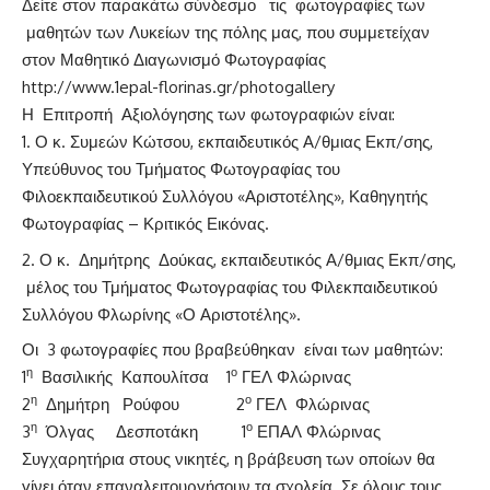
Δείτε στον παρακάτω σύνδεσμο
τις φωτογραφίες των
μαθητών των Λυκείων της πόλης μας, που συμμετείχαν
στον Μαθητικό Διαγωνισμό Φωτογραφίας
http://www.1epal-florinas.gr/photogallery
Η Επιτροπή Αξιολόγησης των φωτογραφιών είναι:
Ο κ. Συμεών Κώτσου, εκπαιδευτικός Α/θμιας Εκπ/σης,
Υπεύθυνος του Τμήματος Φωτογραφίας του
Φιλοεκπαιδευτικού Συλλόγου «Αριστοτέλης», Καθηγητής
Φωτογραφίας – Κριτικός Εικόνας.
Ο κ. Δημήτρης Δούκας, εκπαιδευτικός Α/θμιας Εκπ/σης,
μέλος του Τμήματος Φωτογραφίας του Φιλεκπαιδευτικού
Συλλόγου Φλωρίνης «Ο Αριστοτέλης».
Οι 3 φωτογραφίες που βραβεύθηκαν είναι των μαθητών:
η
ο
1
Βασιλικής Καπουλίτσα 1
ΓΕΛ Φλώρινας
η
ο
2
Δημήτρη Ρούφου 2
ΓΕΛ Φλώρινας
η
ο
3
Όλγας Δεσποτάκη 1
ΕΠΑΛ Φλώρινας
Συγχαρητήρια στους νικητές, η βράβευση των οποίων θα
γίνει όταν επαναλειτουργήσουν τα σχολεία. Σε όλους τους