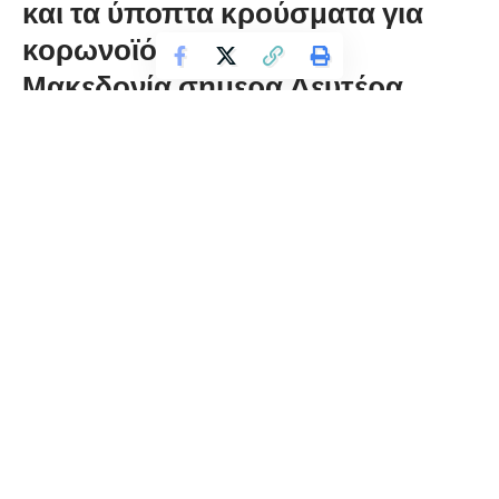
και τα ύποπτα κρούσματα για
κορωνοϊό στην Δυτική
Μακεδονία σήμερα Δευτέρα
florinapress.gr
Δευτέρα 27 Απριλίου, 2020 19:41