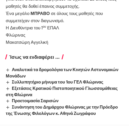
μαθητές θα δοθεί έπαινος συμμετοχής.
Ένα μεγάλο
ΜΠΡΑΒΟ
σε όλους τους μαθητές που
συμμετείχαν στον διαγωνισμό.
ου
Η Διευθύντρια του 1
ΕΠΑΛ
Φλώρινας
Μακατσώρη Αγγελική
Ίσως να ενδιαφέρει ...
Αναλυτικά τα δρομολόγια των Κινητών Αστυνομικών
Μονάδων
Συλλυπητήριο μήνυμα του 1ου ΓΕΛ Φλώρινας
Εξετάσεις Κρατικού Πιστοποιητικού Γλωσσομάθειας
στη Φλώρινα
Προετοιμασία Σαρισών
Συνάντηση του Δημάρχου Φλώρινας με την Πρόεδρο
της Ένωσης Φιλολόγων κ. Αθηνά Ζωγράφου