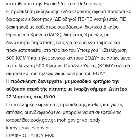
κατατίθενται στην Ενιαία Ψηφιακή Πύλη gov.gr.
Η πρόσκληση εκδήλωσης ενδιαφέροντος αφορά προσωπικό
διαφόρων ειδικοτήτων (ΔΕ οδηγοί, ΠΕ/ΤΕ νοσηλευτές, ΠΕ
διοικητικοί) με καθεστώς συμβάσεων Ιδιωτικού Δικαίου
Ορισμένου Χρόνου (ΙΔΟΧ), διάρκειας 3 μηνών, με
δυνατότητα παράτασής τους για ακόμη ένα τρίμηνο και
πραγματοποιείται στο πλαίσιο του Υποέργου 1 «Στελέχωση
500 ΚΟΜΥ και τηλεφωνικού κέντρου ΕΟΔΥ» με αντικείμενο
τη στελέχωση 500 Κινητών Ομάδων Υγείας (ΚΟΜΥ) ειδικού
σκοπού και του τηλεφωνικού κέντρου του ΕΟΔΥ.
Η πρόσκληση διενεργείται με μοναδικό κριτήριο την
αύξουσα σειρά τής αίτησης με έναρξη σήμερα, Δευτέρα
27 Μαρτίου, στις 13:00.
Για το πλήρες κείμενο της πρόσκλησης, καθώς και για τις
αιτήσεις, οι ενδιαφερόμενοι μπορούν να επισκεφτούν τις
ιστοσελίδες:eody.gov.gr, moh.gov.gr και eody-
komy.services.gov.gr.
ΓΡΑΦΕΙΟ ΤΥΠΟΥ ΕΚΦ