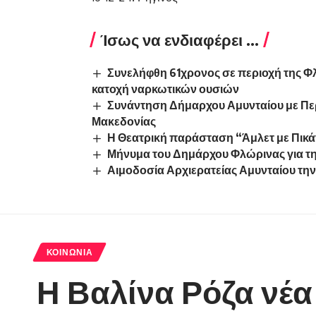
Ίσως να ενδιαφέρει ...
Συνελήφθη 61χρονος σε περιοχή της Φλ
κατοχή ναρκωτικών ουσιών
Συνάντηση Δήμαρχου Αμυνταίου με Περ
Μακεδονίας
Η Θεατρική παράσταση “Άμλετ με Πικά
Μήνυμα του Δημάρχου Φλώρινας για τη
Αιμοδοσία Αρχιερατείας Αμυνταίου τη
ΚΟΙΝΩΝΊΑ
Η Βαλίνα Ρόζα νέ