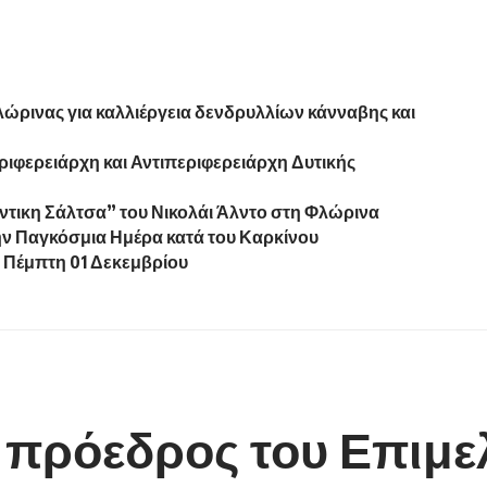
ώρινας για καλλιέργεια δενδρυλλίων κάνναβης και
ιφερειάρχη και Αντιπεριφερειάρχη Δυτικής
ντικη Σάλτσα” του Νικολάι Άλντο στη Φλώρινα
ν Παγκόσμια Ημέρα κατά του Καρκίνου
ν Πέμπτη 01 Δεκεμβρίου
α πρόεδρος του Επιμε