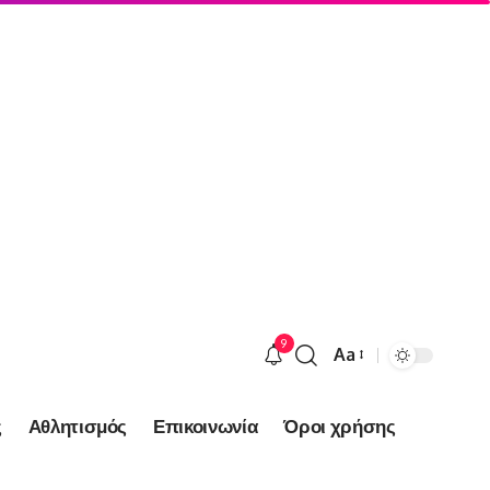
9
Aa
Font
Resizer
ς
Αθλητισμός
Επικοινωνία
Όροι χρήσης