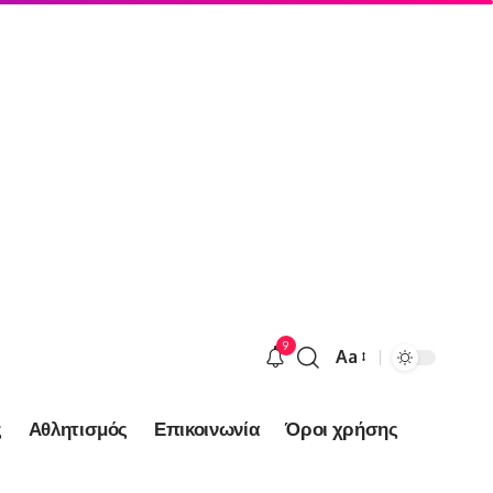
9
Aa
Font
Resizer
ς
Αθλητισμός
Επικοινωνία
Όροι χρήσης