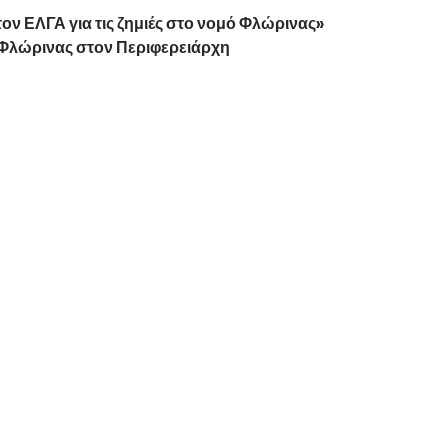
ν ΕΛΓΑ για τις ζημιές στο νομό Φλώρινας»
 Φλώρινας στον Περιφερειάρχη