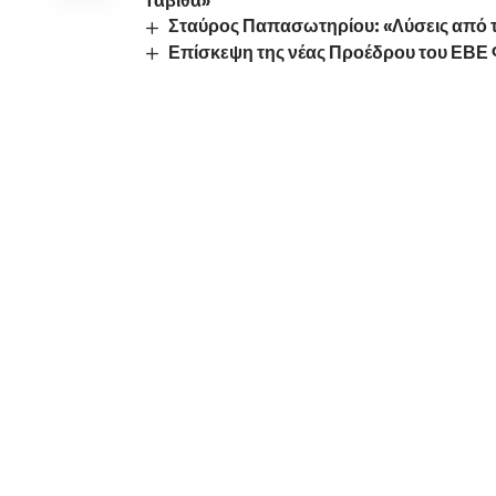
Ταβιθά»
Σταύρος Παπασωτηρίου: «Λύσεις από το
Επίσκεψη της νέας Προέδρου του ΕΒΕ