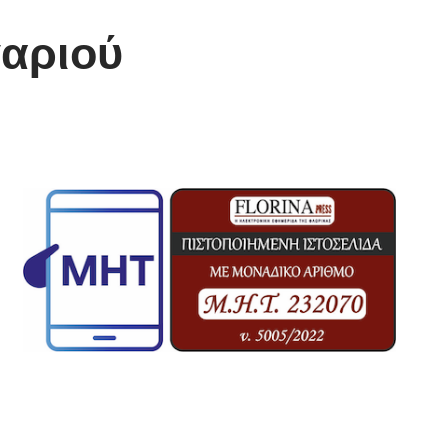
γαριού