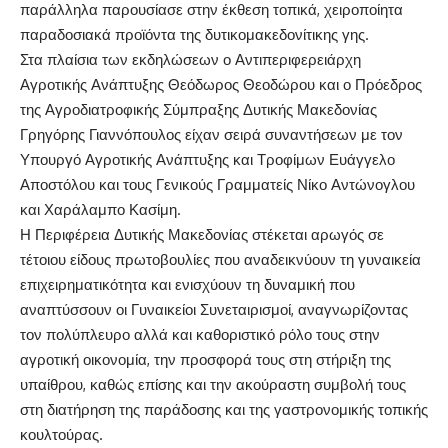
παράλληλα παρουσίασε στην έκθεση τοπικά, χειροποίητα
παραδοσιακά προϊόντα της δυτικομακεδονίτικης γης.
Στα πλαίσια των εκδηλώσεων ο Αντιπεριφερειάρχη
Αγροτικής Ανάπτυξης Θεόδωρος Θεοδώρου και ο Πρόεδρος
της Αγροδιατροφικής Σύμπραξης Δυτικής Μακεδονίας
Γρηγόρης Γιαννόπουλος είχαν σειρά συναντήσεων με τον
Υπουργό Αγροτικής Ανάπτυξης και Τροφίμων Ευάγγελο
Αποστόλου και τους Γενικούς Γραμματείς Νίκο Αντώνογλου
και Χαράλαμπο Κασίμη.
Η Περιφέρεια Δυτικής Μακεδονίας στέκεται αρωγός σε
τέτοιου είδους πρωτοβουλίες που αναδεικνύουν τη γυναικεία
επιχειρηματικότητα και ενισχύουν τη δυναμική που
αναπτύσσουν οι Γυναικείοι Συνεταιρισμοί, αναγνωρίζοντας
τον πολύπλευρο αλλά και καθοριστικό ρόλο τους στην
αγροτική οικονομία, την προσφορά τους στη στήριξη της
υπαίθρου, καθώς επίσης και την ακούραστη συμβολή τους
στη διατήρηση της παράδοσης και της γαστρονομικής τοπικής
κουλτούρας.