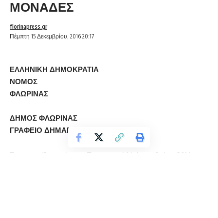
ΜΟΝΑΔΕΣ
florinapress.gr
Πέμπτη 15 Δεκεμβρίου, 2016 20:17
ΕΛΛΗΝΙΚΗ ΔΗΜΟΚΡΑΤΙΑ
ΝΟΜΟΣ
ΦΛΩΡΙΝΑΣ
ΔΗΜΟΣ ΦΛΩΡΙΝΑΣ
ΓΡΑΦΕΙΟ ΔΗΜΑΡΧΟΥ
ΑΝΑΚΟΙΝΩΣΗ
Σας γνωρίζουμε ότι την Παρασκευή 16 Δεκεμβρίου 2016 τα
σχολεία πρωτοβάθμιας και δευτεροβάθμιας εκπαίδευσης του
Δήμου Φλώρινας, θα ξεκινήσουν τη λειτουργία τους στις
09:00πμ λόγω των χαμηλών θερμοκρασιών.
Οι παιδικοί σταθμοί θα λειτουργήσουν κανονικά.