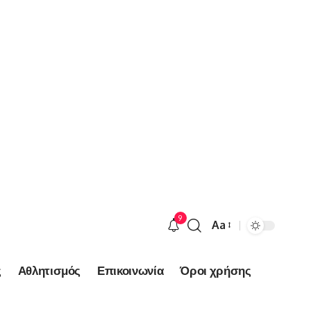
9
Aa
Font
Resizer
ς
Αθλητισμός
Επικοινωνία
Όροι χρήσης