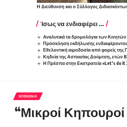
Η Διεύθυνση και ο Σύλλογος Διδασκόντω
Ίσως να ενδιαφέρει ...
Αναλυτικά τα δρομολόγια των Κινητώ
Πρόσκληση εκδήλωσης ενδιαφέροντο
Εθελοντική αιμοδοσία από φορείς της 
Κηδεία της Ασπασίας Δούμτση, ετών 8
Η Πρέσπα στην Εκστρατεία «Let’s do it
ΚΟΙΝΩΝΊΑ
“Μικροί Κηπουροί 