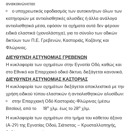
ανακοινώνεται:
ο υποχρεωτικός εφοδιασμός των αυτοκινήτων όλων των
κατηγοριών με αντιολισθητικές αλυσίδες ή άλλα ανάλογα
αντιολισθητικά μέσα, εφόσον τα οχήματα αυτά δεν φέρουν
ειδικά ελαστικά (χιονολάστιχα), για το σύνολο των οδικών
δικτύων των Π.Ε. Γρεβενών, Καστοριάς, Κοζάνης και
Φλώρινας.
ΔΙΕΥΘΥΝΣΗ ΑΣΤΥΝΟΜΙΑΣ ΓΡΕΒΕΝΩΝ
Η κυκλοφορία των οχημάτων στην Εγνατία Οδό, καθώς και
στο Εθνικό και Επαρχιακό οδικό δίκτυο, διεξάγεται κανονικά.
ΔΙΕΥΘΥΝΣΗ ΑΣΤΥΝΟΜΙΑΣ ΚΑΣΤΟΡΙΑΣ
Η κυκλοφορία των οχημάτων διεξάγεται αποκλειστικά με την
χρήση ειδικού τύπου ελαστικών ή αντιολισθητικών αλυσίδων:
στην Επαρχιακή Οδό Καστοριάς-Φλώρινας (μέσω
ο
ο
Βιτσίου), από το 18
χλμ. έως το 28
χλμ.
Η κυκλοφορία των οχημάτων στο τμήμα του κάθετου άξονα
(Α-29) της Εγνατίας Οδού, Σιάτιστας – Κρυσταλλοπηγής,