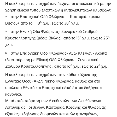
Η κυκλοφορία των οχημάτων διεξάγεται αποκλειστικά με την
χρήση ειδικού τύπου ελαστικών ή αντιολισθητικών αλυσίδων:
στην Επαρχιακή Οδό Φλώρινας– Καστοριάς (μέσω
ο
ο
Βιτσίου), από το 18
χλμ. έως το 30
χλμ.
στην Εθνική Οδό Φλώρινας- Συνοριακού Σταθμού
ο
ο
Κρυσταλλοπηγής (μέσω Βίγλας), από το 15
χλμ. έως το 25
χλμ.
στην Επαρχιακή Οδό Φλώρινας- Άνω Κλεινών- Ακρίτα
(διασταύρωση με Εθνική Οδό Φλώρινας- Συνοριακού
ο
ο
Σταθμού Κρυσταλλοπηγής), από το 16
χλμ. έως το 22
χλμ.
Η κυκλοφορία των οχημάτων στον κάθετο άξονα της
Εγνατίας Οδού (Α-27) Νίκης-Φλώρινας, καθώς και στο
υπόλοιπο Εθνικό και Επαρχιακό οδικό δίκτυο διεξάγεται
κανονικά.
Μετά από απόφαση των Διευθυντών των Διευθύνσεων
Αστυνομίας Γρεβενών, Καστοριάς, Κοζάνης και Φλώρινας,
εξαιτίας εκδήλωσης δυσμενών καιρικών φαινομένων,