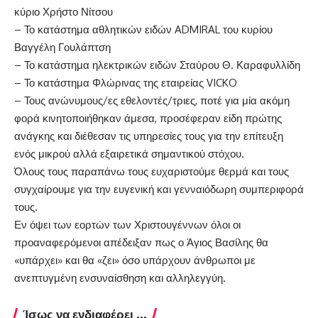
κύριο Χρήστο Νίτσου
– Το κατάστημα αθλητικών ειδών ADMIRAL του κυρίου
Βαγγέλη Γουλάπτση
– Το κατάστημα ηλεκτρικών ειδών Σταύρου Θ. Καραφυλλίδη
– Το κατάστημα Φλώρινας της εταιρείας VICKO
– Τους ανώνυμους/ες εθελοντές/τριες, ποτέ για μία ακόμη
φορά κινητοποιήθηκαν άμεσα, προσέφεραν είδη πρώτης
ανάγκης και διέθεσαν τις υπηρεσίες τους για την επίτευξη
ενός μικρού αλλά εξαιρετικά σημαντικού στόχου.
Όλους τους παραπάνω τους ευχαριστούμε θερμά και τους
συγχαίρουμε για την ευγενική και γενναιόδωρη συμπεριφορά
τους.
Εν όψει των εορτών των Χριστουγέννων όλοι οι
προαναφερόμενοι απέδειξαν πως ο Άγιος Βασίλης θα
«υπάρχει» και θα «ζει» όσο υπάρχουν άνθρωποι με
ανεπτυγμένη ενσυναίσθηση και αλληλεγγύη.
Ίσως να ενδιαφέρει ...