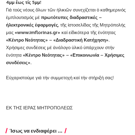
4μμ ἔως τίς 5μμ!
Γιά τούς νέους ὄλων τῶν ἡλικιῶν συνεχίζεται ὁ καθημερινός
ἐμπλουτισμός μέ
πρωτότυπες διαδραστικές –
ἠλεκτρονικές ἐφαρμογές
, τῆς ἰστοσελίδας τῆς Μητρόπολής
μας
«
www
.
imflorinas
.
gr
»
καί εἰδικότερα τῆς ἐνότητας
«Κέντρο Νεότητας» – «Διαδραστική Κατήχηση»
.
Χρήσιμες συνδέσεις μέ ἀνάλογο ὑλικό ὑπάρχουν στήν
ἐνότητα
«Κέντρο Νεότητας» – «Επικοινωνία – Χρήσιμες
συνδέσεις»
.
Εὐχαριστούμε γιά τήν συμμετοχή καί τήν στήριξή σας!
ΕΚ ΤΗΣ ΙΕΡΑΣ ΜΗΤΡΟΠΟΛΕΩΣ
Ίσως να ενδιαφέρει ...