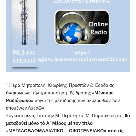
Ἡ Ἱερά Μητρόπολη Φλωρίνης, Πρεσπῶν & Ἑορδαίας
ἀνακοινώνει τήν τροποποίηση τῆς δράσης
«Μένουμε
Ραδιόφωνο»
λόγῳ τῆς μετάδοσης τῶν ἀκολουθιῶν τῶν
ἐπομένων ἡμερῶν.
Συγκεκριμένα, κατά τήν Μ. Πέμπτη και Μ. Παρασκευή ἐ.ἔ.
θά
μεταδοθεῖ μόνο τό Α΄ Μέρος μέ τόν τίτλο
«ΜΕΓΑΛΟΒΔΟΜΑΔΙΑΤΙΚΟ – ΟΙΚΟΓΕΝΕΙΑΚΟ» ἀπό τίς