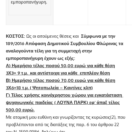
εμποροπανήγυρη.
ΚΟΣΤΟΣ:
Ως οι αιτούμενες θέσεις και
Σύμφωνα με την
189/2016 Απόφαση Δημοτικού Συμβουλίου Φλώρινας τα
αναλογούντα τέλη
γ
ια τη συμμετοχή στην
εμποροπανήγυρη έχουν ως εξής
:
Α
) Ημερήσιο τέλος ποσού 50,00 ευρώ για κάθε θέση
3Χ3= 9 τ.μ. και αντίστοιχα για κάθε επιπλέον θέση
Β) Ημερήσιο τέλος ποσού 70,00 ευρώ για κάθε θέση
3Χ6=18 τ.μ. ( Ψητοπωλεία – Καντίνες κλπ)
Γ) Τέλος χρήσης κοινόχρηστου χώρου για εγκατάσταση
ψυχαγωγικής παιδείας ( ΛΟΥΝΑ ΠΑΡΚ) εφ’ άπαξ τέλος
500,00 ευρώ.
Mε ατομική μου ευθύνη και γνωρίζοντας τις κυρώσεις(2), που
προβλέπονται από τις διατάξεις της παρ. 6 του άρθρου 22
του Ν. 1599/1986, δηλώνω ότι: