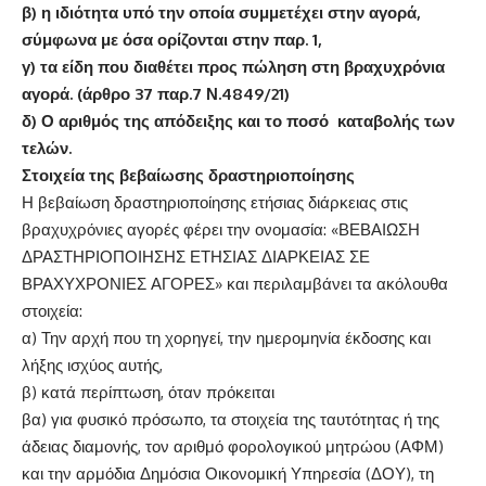
β) η ιδιότητα υπό την οποία συμμετέχει στην αγορά,
σύμφωνα με όσα ορίζονται στην παρ. 1,
γ) τα είδη που διαθέτει προς πώληση στη βραχυχρόνια
αγορά. (
άρθρο 37 παρ.7 Ν.4849/21
)
δ) Ο αριθμός της απόδειξης και το ποσό καταβολής των
τελών.
Στοιχεία της βεβαίωσης δραστηριοποίησης
Η βεβαίωση δραστηριοποίησης ετήσιας διάρκειας στις
βραχυχρόνιες αγορές φέρει την ονομασία: «ΒΕΒΑΙΩΣΗ
ΔΡΑΣΤΗΡΙΟΠΟΙΗΣΗΣ ΕΤΗΣΙΑΣ ΔΙΑΡΚΕΙΑΣ ΣΕ
ΒΡΑΧΥΧΡΟΝΙΕΣ ΑΓΟΡΕΣ» και περιλαμβάνει τα ακόλουθα
στοιχεία:
α) Την αρχή που τη χορηγεί, την ημερομηνία έκδοσης και
λήξης ισχύος αυτής,
β) κατά περίπτωση, όταν πρόκειται
βα) για φυσικό πρόσωπο, τα στοιχεία της ταυτότητας ή της
άδειας διαμονής, τον αριθμό φορολογικού μητρώου (ΑΦΜ)
και την αρμόδια Δημόσια Οικονομική Υπηρεσία (ΔΟΥ), τη