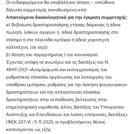
Οι ενδιαφερόμενοι θα υποβάλλουν αίτηση – υπεύθυνη
δήλωση συμμετοχής συνοδευόμενη από:
Απαιτούμενα δικαιολογητικά για την έγκριση συμμετοχής:
α) Βεβαίωση δραστηριοποίησης ετήσιας διάρκειας ή άδεια
πωλητή λαϊκών αγορών ή άδεια δραστηριοποίησης στο
στάσιμο ή στο πλανόδιο εμπόριο ή άδεια χειροτέχνη
καλλιτέχνη. (σε ισχύ)
β) Αίτηση του παραρτήματος Ι του κανονισμού
Έχοντας υπόψη τα ανωτέρω και τις διατάξεις του Ν.
4849/2021 «Αναμόρφωση και εκσυγχρονισμός του
ρυθμιστικού πλαισίου οργάνωσης και λειτουργίας του
υπαίθριου εμπορίου, ρυθμίσεις για την άσκηση ψυχαγωγικών
δραστηριοτήτων και την απλούστευση πλαισίου
δραστηριοτήτων στην εκπαίδευση, βελτιώσεις στην
επιμελητηριακή νομοθεσία, άλλες διατάξεις του Υπουργείου
Ανάπτυξης και Επενδύσεων και λοιπές επείγουσες διατάξεις»
(ΦΕΚ 207/Α΄/5-11-2021), οι προβλεπόμενες θέσεις
κατανέμονται, ως εξής: