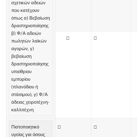
σχετικών αδειών
που κατέχουν
όπως α) Βεβαίωση
δραστηριοποίησης
β) Φ/Α αδειών
□
□
πωλητών λαϊκών
αγορών, γ)
βεβαίωση
δραστηριοποίησης
υπαίθριου
εμπορίου
(πλανόδιου ή
στάσιμου), γ) Φ/Α
άδειας χειροτέχνη-
καλλιτέχνη
Πιστοποιητικό
□
□
υγείας για όσους