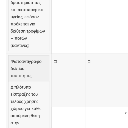
δραστηριότητας
και πιστοποιητικό
υγείας, εφόσον
πρόκειται για
διάθεση τροφίμων
– ποτών
(καντίνες)
Φωτοαντίγραφο
□
□
δελτίου
ταυτότητας.
Διπλότυπο
είσπραξης του
τέλους χρήσης
χώρου για κάθε
x
αιτούμενη θέση
στην