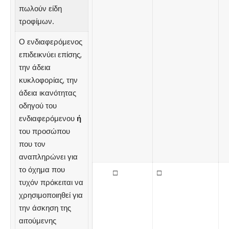
πωλούν είδη
τροφίμων.
Ο ενδιαφερόμενος
επιδεικνύει επίσης,
την άδεια
κυκλοφορίας, την
άδεια ικανότητας
οδηγού του
ενδιαφερόμενου
ή
του προσώπου
που τον
αναπληρώνει για
το όχημα που
□
□
τυχόν πρόκειται να
χρησιμοποιηθεί για
την άσκηση της
αιτούμενης