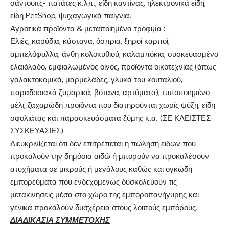
σάντουιτς- πατάτες κ.λπ., είδη καντίνας, ηλεκτρονικά είδη,
είδη PetShop, ψυχαγωγικά παίγνια.
Αγροτικά προϊόντα & μεταποιημένα τρόφιμα :
Ελιές, καρύδια, κάστανα, όσπρια, ξηροί καρποί,
αμπελόφυλλα, άνθη κολοκυθιού, καλαμπόκια, συσκευασμένο
ελαιόλαδο, εμφιαλωμένος οίνος, προϊόντα οικοτεχνίας (όπως
γαλακτοκομικά, μαρμελάδες, γλυκά του κουταλιού,
παραδοσιακά ζυμαρικά, βότανα, αρτύματα), τυποποιημένο
μέλι, ζαχαρώδη προϊόντα που διατηρούνται χωρίς ψύξη, είδη
σφολιάτας και παρασκευάσματα ζύμης κ.α. (ΣΕ ΚΛΕΙΣΤΕΣ
ΣΥΣΚΕΥΑΣΙΕΣ)
Διευκρινίζεται ότι δεν επιτρέπεται η πώληση ειδών που
προκαλούν την δημόσια αιδώ ή μπορούν να προκαλέσουν
ατυχήματα σε μικρούς ή μεγάλους καθώς και ογκώδη
εμπορεύματα που ενδεχομένως δυσκολεύουν τις
μετακινήσεις μέσα στο χώρο της εμποροπανήγυρης και
γενικά προκαλούν δυσχέρεια στους λοιπούς εμπόρους.
ΔΙΑΔΙΚΑΣΙΑ ΣΥΜΜΕΤΟΧΗΣ