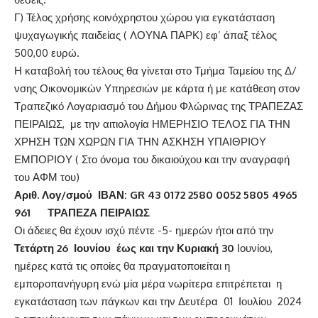
Γ) Τέλος χρήσης κοινόχρηστου χώρου για εγκατάσταση
ψυχαγωγικής παιδείας ( ΛΟΥΝΑ ΠΑΡΚ) εφ’ άπαξ τέλος
500,00 ευρώ.
Η καταβολή του τέλους θα γίνεται στο Τμήμα Ταμείου της Δ/
νσης Οικονομικών Υπηρεσιών με κάρτα ή με κατάθεση στον
Τραπεζικό Λογαριασμό του Δήμου Φλώρινας της ΤΡΑΠΕΖΑΣ
ΠΕΙΡΑΙΩΣ, με την αιτιολογία ΗΜΕΡΗΣΙΟ ΤΕΛΟΣ ΓΙΑ ΤΗΝ
ΧΡΗΣΗ ΤΩΝ ΧΩΡΩΝ ΓΙΑ ΤΗΝ ΑΣΚΗΣΗ ΥΠΑΙΘΡΙΟΥ
ΕΜΠΟΡΙΟΥ ( Στο όνομα του δικαιούχου και την αναγραφή
του ΑΦΜ του)
Αριθ. Λογ/σμού ΙΒΑΝ: GR 43 0172 2580 0052 5805 4965
961 ΤΡΑΠΕΖΑ ΠΕΙΡΑΙΩΣ
Οι άδειες θα έχουν ισχύ πέντε -5- ημερών ήτοι από την
Τετάρτη 26 Ιουνίου έως και την Κυριακή 30
Ιουνίου,
ημέρες κατά τις οποίες θα πραγματοποιείται η
εμποροπανήγυρη ενώ μία μέρα νωρίτερα επιτρέπεται η
εγκατάσταση των πάγκων και την Δευτέρα 01 Ιουλίου 2024