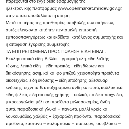
παρέχονται στο εγχειρίδιο εφαρμογής της
ηλεκτρονικής πλατφόρμας www.openmarket.mindev.gov.gr,
στην οποία υποβάλλεται η αίτηση
Μετά το πέρας της προθεσμίας υποβολής των αιτήσεων,
αυτές ελέγχονται από την πενταμελή επιτροπή
εμποροπανηγύρεως και εκδίδεται κατάλογος συμμετοχής και
η απόφαση έγκρισης συμμετοχής.
ΤΑ ΕΠΙΤΡΕΠΟΜΕΝΑ ΠΡΟΣ ΠΩΛΗΣΗ ΕΙΔΗ ΕΙΝΑΙ :
Εκκλησιαστικά είδη, Βιβλία – γραφική ύλη, είδη λαϊκής
τέχνης, λευκά είδη – είδη προικός, είδη δώρων και
διακόσμησης, ασημικά και φο μπιζού, χειροποίητα προϊόντα
οικοτεχνίας, είδη ένδυσης – είδη υπόδησης, αξεσουάρ
ένδυσης, τεχνητά & αποξηραμένα άνθη και φυτά, καλλυντικά
είδη, ψιλικά, είδη οικιακής χρήσης – υαλικά, παιδικά παιχνίδια,
μικροεργαλεία, μέλι και προϊόντα μελισσοκομίας, άνθη –
φυτά, παραδοσιακά γλυκά – παγωτά, μαλλί γριάς και
λουκουμάδες, χαλβάς – ζαχαρώδη προϊόντα, παραδοσιακά
προϊόντα, κάστανα – καλαμπόκια – ποπκορν, σουβλάκια –