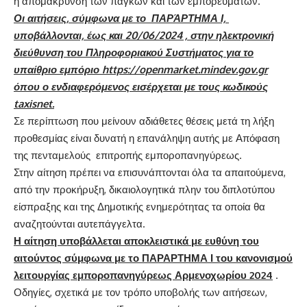
η απομάκρυνση των πάγκων και των εμπορευμάτων.
Οι αιτήσεις, σύμφωνα με το ΠΑΡΆΡΤΗΜΑ Ι,
υποβάλλονται, έως και 20/06/2024 , στην ηλεκτρονική
διεύθυνση του Πληροφοριακού Συστήματος για το
υπαίθριο εμπόριο https://openmarket.mindev.gov.gr
όπου ο ενδιαφερόμενος εισέρχεται με τους κωδικούς
taxisnet.
Σε περίπτωση που μείνουν αδιάθετες θέσεις μετά τη λήξη
προθεσμίας είναι δυνατή η επανάληψη αυτής με Απόφαση
της πενταμελούς επιτροπής εμποροπανηγύρεως.
Στην αίτηση πρέπει να επισυνάπτονται όλα τα απαιτούμενα,
από την προκήρυξη, δικαιολογητικά πλην του διπλοτύπου
είσπραξης και της Δημοτικής ενημερότητας τα οποία θα
αναζητούνται αυτεπάγγελτα.
Η αίτηση υποβάλλεται αποκλειστικά με ευθύνη του
αιτούντος σύμφωνα με το ΠΑΡΑΡΤΗΜΑ Ι του κανονισμού
λειτουργίας εμποροπανηγύρεως Αρμενοχωρίου 2024
.
Οδηγίες, σχετικά με τον τρόπο υποβολής των αιτήσεων,