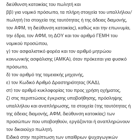
διεύθυνση κατοικίας του πωλητή και
ββ) για νομικό πρόσωπο, τα πλήρη στοιχεία του υπαλλήλου/
πωλητή (τα στοιχεία της ταυτότητας ή της άδειας διαμονής,
τον ΑΦΜ, τη διεύθυνση κατοικίας), καθώς και την επωνυμία,
την έδρα, τον ΑΦΜ, τη ΔΟΥ και τον αριθμό ΓΕΜΗ του
νομικού προσώπου,
γ) τον ασφαλιστικό φορέα και τον αριθμό μητρώου
κοινωνικής ασφάλισης (ΑΜΚΑ), όταν πρόκειται για φυσικό
πρόσωπο,
δ) τον αριθμό της ταμειακής μηχανής,
ε) τον Κωδικό Αριθμό Δραστηριότητας (ΚΑΔ),
στ) τον αριθμό κυκλοφορίας του προς χρήση οχήματος,
ζ) στις περιπτώσεις έγκρισης υποβοήθησης, πρόσληψης
υπαλλήλου και αναπλήρωσης, τα στοιχεία (της ταυτότητας ή
της άδειας διαμονής, ΑΦΜ, διεύθυνση κατοικίας) των
προσώπων που υποβοηθούν, εργάζονται ή αναπληρώνουν
τον δικαιούχο πωλητή.
Ειδικά στην περίπτωση των υπαίθριων ψυχαγωγικών