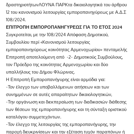
δραστηριοτήτωνΛΟΥΝΑ ΠΑΡΚτα δικαιολογητικά του άρθρου
12 του κανονισμού λειτουργίας εμποροπανηγύρεως με Α.Δ.Σ
108/2024.
ΕΠΙΤΡΟΠΗ ΕΜΠΟΡΟΠΑΝΗΓΥΡΕΩΣ ΓΙΑ ΤΟ ΕΤΟΣ 2024
Συγκροτείται, με την 108/2024 Απόφαση Δημοτικού,
Συμβουλίου περί «Kανονισμού λειτουργίας
εμποροπανηγύρεως κοινότητας Αρμενοχωρίου» πενταμελής
Επιτροπή αποτελούμενη από -2- Δημοτικούς Συμβούλους,
τον Πρόεδρο της κοινότητας Αρμενοχωρίου και δύο
υπαλλήλους του Δήμου Φλώρινας.
Η Επιτροπή Εμποροπανήγυρης είναι αρμόδια για:
-Τον έλεγχο των υποβαλλόμενων αιτήσεων και των
συνημμένων σε αυτές απαραίτητων δικαιολογητικών,
-Την οργάνωση και διεκπεραίωση των διαδικασιών διάθεσης
των θέσεων της εμποροπανήγυρης και τη σύνταξη οριστικού
καταλόγου συμμετεχόντων.
-Τον έλεγχο της λειτουργίας της εμποροπανήγυρης, την
παροχή διευκρινίσεων και την εξέταση τυχόν παραπόνων ή