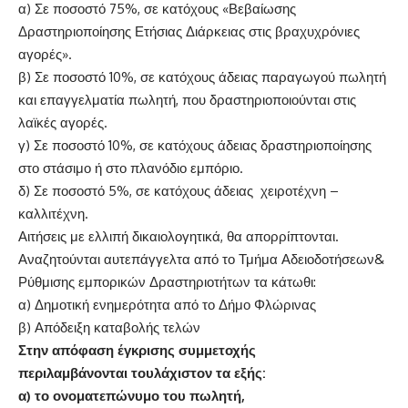
α) Σε ποσοστό 75%, σε κατόχους «Βεβαίωσης
Δραστηριοποίησης Ετήσιας Διάρκειας στις βραχυχρόνιες
αγορές».
β) Σε ποσοστό 10%, σε κατόχους άδειας παραγωγού πωλητή
και επαγγελματία πωλητή, που δραστηριοποιούνται στις
λαϊκές αγορές.
γ) Σε ποσοστό 10%, σε κατόχους άδειας δραστηριοποίησης
στο στάσιμο ή στο πλανόδιο εμπόριο.
δ) Σε ποσοστό 5%, σε κατόχους άδειας χειροτέχνη –
καλλιτέχνη.
Αιτήσεις με ελλιπή δικαιολογητικά, θα απορρίπτονται.
Αναζητούνται αυτεπάγγελτα από το Τμήμα Αδειοδοτήσεων&
Ρύθμισης εμπορικών Δραστηριοτήτων τα κάτωθι:
α) Δημοτική ενημερότητα από το Δήμο Φλώρινας
β) Απόδειξη καταβολής τελών
Στην απόφαση έγκρισης συμμετοχής
περιλαμβάνονται τουλάχιστον τα εξής:
α) το ονοματεπώνυμο του πωλητή,