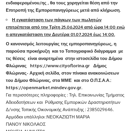
ενδιαφερομένου/ης , θα τους χορηγείται θέση από την
Επιτροπή της Εμποροπανηγύρεως μετά από κλήρωση.
Η εγκατάσταση των πάγκων των πωλητών
επιτρέπεται από την Τρίτη 25.06.2024 από ώρα 14:00 ενώ
η απεγκατάσταση την Δευτέρα 01.07.2024 έως 14:00.
Ο κανονισμός λειτουργίας της εμποροπανηγύρεως, η
παρούσα προκήρυξη και το Τοπογραφικό διάγραμμα με
τις θέσεις είναι αναρτημένα στην ιστοσελίδα του Δήμου
Φλώρινας
https://www.cityoflorina.gr
Δήμος
Φλώρινας- Αρχική σελίδα, στον πίνακα ανακοινώσεων
του Δήμου Φλώρινας, στα ΜΜΕ και στο Ο.Π.Σ.Α.Α.:
https://openmarket.mindev.gov.gr
.
Για περισσότερες πληροφορίες : Τηλ. Επικοινωνίας Τμήματος
Αδειοδοτήσεων και Ρύθμισης Εμπορικών Δραστηριοτήτων
Δ/νσης Τοπικής Οικονομικής Ανάπτυξης : 2385029646.
Αρμόδιοι υπάλληλοι :ΝΕΟΚΑΖΙΩΤΗ ΜΑΡΙΑ
ΠΑΝΟΥ ΝΙΚΟΛΑΟΣ