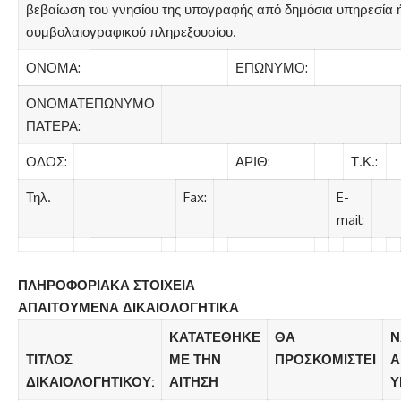
βεβαίωση του γνησίου της υπογραφής από δημόσια υπηρεσία 
συμβολαιογραφικού πληρεξουσίου.
ΟΝΟΜΑ:
ΕΠΩΝΥΜΟ:
ΟΝΟΜΑΤΕΠΩΝΥΜΟ
ΠΑΤΕΡΑ:
ΟΔΟΣ:
ΑΡΙΘ:
Τ.Κ.:
Τηλ.
Fax:
E-
mail:
ΠΛΗΡΟΦΟΡΙΑΚΑ ΣΤΟΙΧΕΙΑ
ΑΠΑΙΤΟΥΜΕΝΑ ΔΙΚΑΙΟΛΟΓΗΤΙΚΑ
ΚΑΤΑΤΕΘΗΚΕ
ΘΑ
Ν
ΤΙΤΛΟΣ
ΜΕ ΤΗΝ
ΠΡΟΣΚΟΜΙΣΤΕΙ
Α
ΔΙΚΑΙΟΛΟΓΗΤΙΚΟΥ:
ΑΙΤΗΣΗ
Υ