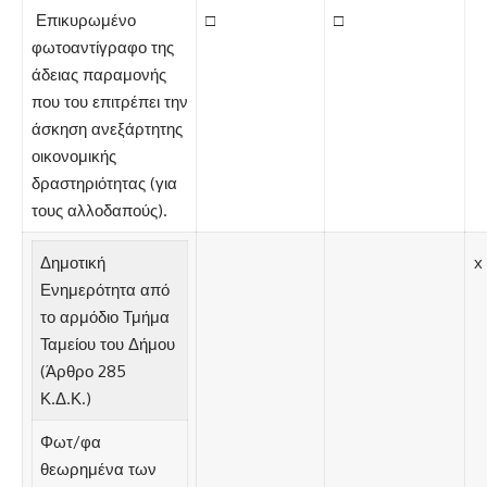
Επικυρωμένο
□
□
φωτοαντίγραφο της
άδειας παραμονής
που του επιτρέπει την
άσκηση ανεξάρτητης
οικονομικής
δραστηριότητας (για
τους αλλοδαπούς).
Δημοτική
x
Ενημερότητα από
το αρμόδιο Τμήμα
Ταμείου του Δήμου
(Άρθρο 285
Κ.Δ.Κ.)
Φωτ/φα
θεωρημένα των