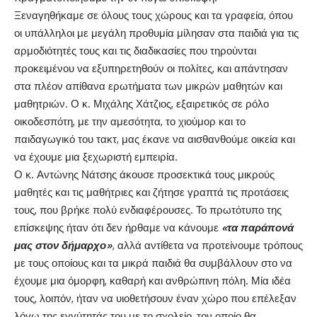
Ξεναγηθήκαμε σε όλους τους χώρους και τα γραφεία, όπου
οι υπάλληλοι με μεγάλη προθυμία μίλησαν στα παιδιά για τις
αρμοδιότητές τους και τις διαδικασίες που τηρούνται
προκειμένου να εξυπηρετηθούν οι πολίτες, και απάντησαν
στα πλέον απίθανα ερωτήματα των μικρών μαθητών και
μαθητριών. Ο κ. Μιχάλης Χάτζιος, εξαιρετικός σε ρόλο
οικοδεσπότη, με την αμεσότητα, το χιούμορ και το
παιδαγωγικό του τακτ, μας έκανε να αισθανθούμε οικεία και
να έχουμε μια ξεχωριστή εμπειρία.
Ο κ. Αντώνης Νάτσης άκουσε προσεκτικά τους μικρούς
μαθητές και τις μαθήτριες και ζήτησε γραπτά τις προτάσεις
τους, που βρήκε πολύ ενδιαφέρουσες. Το πρωτότυπο της
επίσκεψης ήταν ότι δεν ήρθαμε να κάνουμε
«τα παράπονά
μας στον δήμαρχο»
, αλλά αντίθετα να προτείνουμε τρόπους
με τους οποίους και τα μικρά παιδιά θα συμβάλλουν στο να
έχουμε μια όμορφη, καθαρή και ανθρώπινη πόλη. Μία ιδέα
τους, λοιπόν, ήταν να υιοθετήσουν έναν χώρο που επέλεξαν
λόγω της εγγύτητάς του με το σχολείο, τον οποίο θα