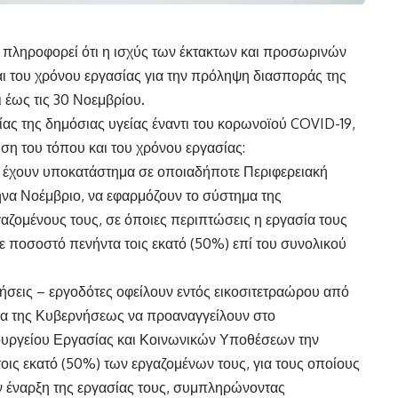
πληροφορεί ότι η ισχύς των έκτακτων και προσωρινών
ι του χρόνου εργασίας για την πρόληψη διασποράς της
ι έως τις 30 Νοεμβρίου.
ίας της δημόσιας υγείας έναντι του κορωνοϊού COVID-19,
ωση του τόπου και του χρόνου εργασίας:
ή έχουν υποκατάστημα σε οποιαδήποτε Περιφερειακή
ήνα Νοέμβριο, να εφαρμόζουν το σύστημα της
ζομένους τους, σε όποιες περιπτώσεις η εργασία τους
ε ποσοστό πενήντα τοις εκατό (50%) επί του συνολικού
ειρήσεις – εργοδότες οφείλουν εντός εικοσιτετραώρου από
α της Κυβερνήσεως να προαναγγείλουν στο
ργείου Εργασίας και Κοινωνικών Υποθέσεων την
ις εκατό (50%) των εργαζομένων τους, για τους οποίους
ην έναρξη της εργασίας τους, συμπληρώνοντας