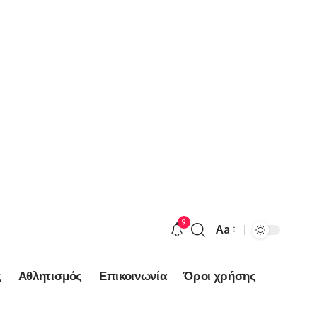
9
Aa
Font
Resizer
ς
Αθλητισμός
Επικοινωνία
Όροι χρήσης