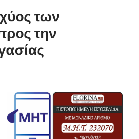
σχύος των
προς την
ργασίας