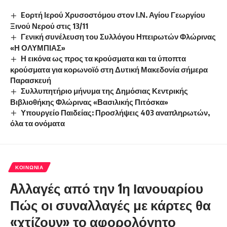
Eορτή Ιερού Χρυσοστόμου στον Ι.Ν. Αγίου Γεωργίου
Ξινού Νερού στις 13/11
Γενική συνέλευση του Συλλόγου Ηπειρωτών Φλώρινας
«Η ΟΛΥΜΠΙΑΣ»
Η εικόνα ως προς τα κρούσματα και τα ύποπτα
κρούσματα για κορωνοϊό στη Δυτική Μακεδονία σήμερα
Παρασκευή
Συλλυπητήριο μήνυμα της Δημόσιας Κεντρικής
Βιβλιοθήκης Φλώρινας «Βασιλικής Πιτόσκα»
Υπουργείο Παιδείας: Προσλήψεις 403 αναπληρωτών,
όλα τα ονόματα
ΚΟΙΝΩΝΊΑ
Aλλαγές από την 1η Ιανουαρίου
Πώς οι συναλλαγές με κάρτες θα
«χτίζουν» το αφορολόγητο