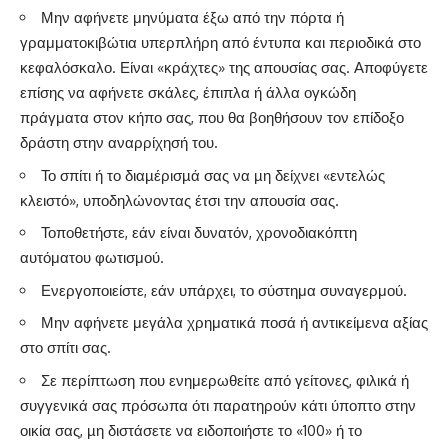
Μην αφήνετε μηνύματα έξω από την πόρτα ή
γραμματοκιβώτια υπερπλήρη από έντυπα και περιοδικά στο
κεφαλόσκαλο. Είναι «κράχτες» της απουσίας σας. Αποφύγετε
επίσης να αφήνετε σκάλες, έπιπλα ή άλλα ογκώδη
πράγματα στον κήπο σας, που θα βοηθήσουν τον επίδοξο
δράστη στην αναρρίχησή του.
Το σπίτι ή το διαµέρισµά σας να µη δείχνει «εντελώς
κλειστό», υποδηλώνοντας έτσι την απουσία σας.
Τοποθετήστε, εάν είναι δυνατόν, χρονοδιακόπτη
αυτόματου φωτισμού.
Ενεργοποιείστε, εάν υπάρχει, το σύστημα συναγερμού.
Μην αφήνετε μεγάλα χρηματικά ποσά ή αντικείμενα αξίας
στο σπίτι σας.
Σε περίπτωση που ενημερωθείτε από γείτονες, φιλικά ή
συγγενικά σας πρόσωπα ότι παρατηρούν κάτι ύποπτο στην
οικία σας, µη διστάσετε να ειδοποιήστε το «100» ή το