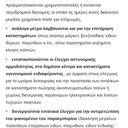
πραγματοποιούνται χρηματαποστολές ή κινούνται
ταχυδρομικοί διανομείς, οι οποίοι τις ημέρες αυτές διακινούν
μεγάλα χρηματικά ποσά για πληρωμές,
ανάλογα μέτρα λαμβάνονται και για την επιτήρηση
καταστημάτων
, όπως σούπερ μάρκετ, βενζινάδικα, ειδών
δώρων, παιχνιδιών κ.λπ., όπου παρατηρείται αυξημένη
κίνηση πολιτών,
εντατικοποιούνται οι έλεγχοι αστυνομικής
αρμοδιότητας στα δημόσια κέντρα και καταστήματα
υγειονομικού ενδιαφέροντος
, με έμφαση στους ελέγχους
για το ωράριο λειτουργίας και την προστασία των ανηλίκων
σε καταστήματα πώλησης οινοπνευματωδών ποτών ή
χώρους διενέργειας παράνομων ηλεκτρονικών και λοιπών
τυχερών παιγνίων,
διενεργούνται εντατικοί έλεγχοι για την αντιμετώπιση
του φαινομένου του παραεμπορίου
(διακίνηση μεγάλων
ποσοτήτων εποχιακών ειδών, παιχνιδιών, ειδών ένδυσης-