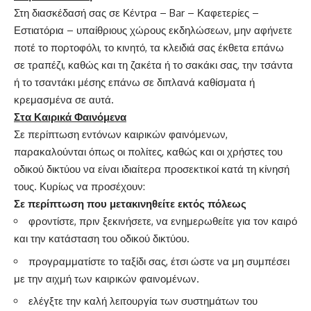
Στη διασκέδασή σας σε Κέντρα – Bar – Καφετερίες –
Εστιατόρια – υπαίθριους χώρους εκδηλώσεων, μην αφήνετε
ποτέ το πορτοφόλι, το κινητό, τα κλειδιά σας έκθετα επάνω
σε τραπέζι, καθώς και τη ζακέτα ή το σακάκι σας, την τσάντα
ή το τσαντάκι μέσης επάνω σε διπλανά καθίσματα ή
κρεμασμένα σε αυτά.
Στα Καιρικά Φαινόμενα
Σε περίπτωση εντόνων καιρικών φαινόμενων,
παρακαλούνται όπως οι πολίτες, καθώς και οι χρήστες του
οδικού δικτύου να είναι ιδιαίτερα προσεκτικοί κατά τη κίνησή
τους. Κυρίως να προσέχουν:
Σε περίπτωση που μετακινηθείτε εκτός πόλεως
φροντίστε, πριν ξεκινήσετε, να ενημερωθείτε για τον καιρό
και την κατάσταση του οδικού δικτύου.
προγραμματίστε το ταξίδι σας, έτσι ώστε να μη συμπέσει
με την αιχμή των καιρικών φαινομένων.
ελέγξτε την καλή λειτουργία των συστημάτων του