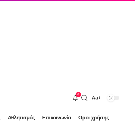
9
Aa
Font
Resizer
ς
Αθλητισμός
Επικοινωνία
Όροι χρήσης