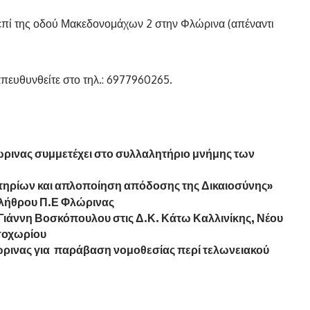
. επί της οδού Μακεδονομάχων 2 στην Φλώρινα (απέναντι
πευθυνθείτε στο τηλ.: 6977960265.
ρινας συμμετέχει στο συλλαλητήριο μνήμης των
τηρίων και απλοποίηση απόδοσης της Δικαιοσύνης»
κλήθρου Π.Ε Φλώρινας
ιάννη Βοσκόπουλου στις Δ.Κ. Κάτω Καλλινίκης, Νέου
σοχωρίου
ώρινας για παράβαση νομοθεσίας περί τελωνειακού